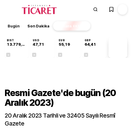
Bugün
Son Dakika
Finans
EKSTRA
BIST
USD
EUR
GBP
13.779,39
47,71
55,19
64,41
PİYASA
VERİLERİ
-0,14%
+0,18%
+0,32%
+0,38%
Gündem
Resmi Gazete'de bugün (20
Aralık 2023)
20 Aralık 2023 Tarihli ve 32405 Sayılı Resmî
Gazete