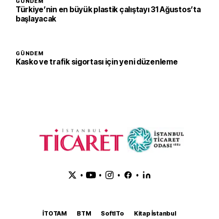
GÜNDEM
Türkiye’nin en büyük plastik çalıştayı 31 Ağustos’ta
başlayacak
GÜNDEM
Kasko ve trafik sigortası için yeni düzenleme
•
•
•
•
İTOTAM
BTM
SoftITo
Kitap İstanbul