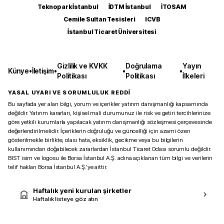
Teknopark İstanbul
İDTM İstanbul
İTOSAM
Cemile Sultan Tesisleri
ICVB
İstanbul Ticaret Üniversitesi
Gizlilik ve KVKK
Doğrulama
Yayın
Künye
•
İletişim
•
•
•
Politikası
Politikası
İlkeleri
YASAL UYARI VE SORUMLULUK REDDİ
Bu sayfada yer alan bilgi, yorum ve içerikler yatırım danışmanlığı kapsamında
değildir. Yatırım kararları, kişisel mali durumunuz ile risk ve getiri tercihlerinize
göre yetkili kurumlarla yapılacak yatırım danışmanlığı sözleşmesi çerçevesinde
değerlendirilmelidir. İçeriklerin doğruluğu ve güncelliği için azami özen
gösterilmekle birlikte, olası hata, eksiklik, gecikme veya bu bilgilerin
kullanımından doğabilecek zararlardan İstanbul Ticaret Odası sorumlu değildir.
BIST isim ve logosu ile Borsa İstanbul A.Ş. adına açıklanan tüm bilgi ve verilerin
telif hakları Borsa İstanbul A.Ş.’ye aittir.
Haftalık yeni kurulan şirketler
Haftalık listeye göz atın