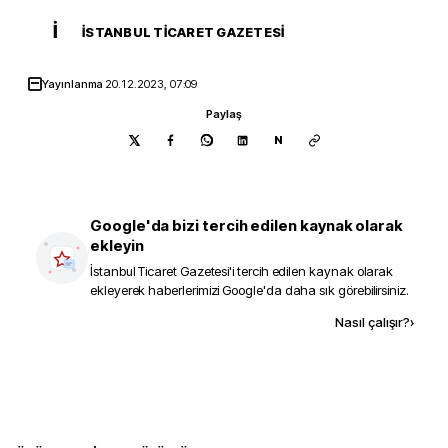
İ
İSTANBUL TICARET GAZETESI
Yayınlanma
20.12.2023, 07:09
Paylaş
N
Google'da bizi tercih edilen kaynak olarak
ekleyin
İstanbul Ticaret Gazetesi
'i tercih edilen kaynak olarak
ekleyerek haberlerimizi Google'da daha sık görebilirsiniz.
Kaynak ekle
Nasıl çalışır?
›