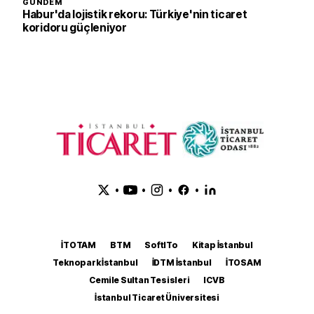
GÜNDEM
Habur'da lojistik rekoru: Türkiye'nin ticaret
koridoru güçleniyor
•
•
•
•
İTOTAM
BTM
SoftITo
Kitap İstanbul
Teknopark İstanbul
İDTM İstanbul
İTOSAM
Cemile Sultan Tesisleri
ICVB
İstanbul Ticaret Üniversitesi