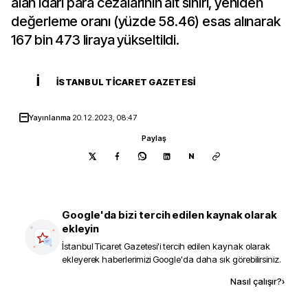
alan idari para cezalarının alt sınırı, yeniden
değerleme oranı (yüzde 58.46) esas alınarak
167 bin 473 liraya yükseltildi.
İ
İSTANBUL TICARET GAZETESI
Yayınlanma
20.12.2023, 08:47
Paylaş
N
Google'da bizi tercih edilen kaynak olarak
ekleyin
İstanbul Ticaret Gazetesi
'i tercih edilen kaynak olarak
ekleyerek haberlerimizi Google'da daha sık görebilirsiniz.
Kaynak ekle
Nasıl çalışır?
›