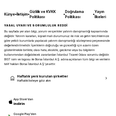
Gizlilik ve KVKK
Doğrulama
Yayın
Künye
•
İletişim
•
•
•
Politikası
Politikası
İlkeleri
YASAL UYARI VE SORUMLULUK REDDİ
Bu sayfada yer alan bilgi, yorum ve içerikler yatırım danışmanlığı kapsamında
değildir. Yatırım kararları, kişisel mali durumunuz ile risk ve getiri tercihlerinize
göre yetkili kurumlarla yapılacak yatırım danışmanlığı sözleşmesi çerçevesinde
değerlendirilmelidir. İçeriklerin doğruluğu ve güncelliği için azami özen
gösterilmekle birlikte, olası hata, eksiklik, gecikme veya bu bilgilerin
kullanımından doğabilecek zararlardan İstanbul Ticaret Odası sorumlu değildir.
BIST isim ve logosu ile Borsa İstanbul A.Ş. adına açıklanan tüm bilgi ve verilerin
telif hakları Borsa İstanbul A.Ş.’ye aittir.
Haftalık yeni kurulan şirketler
Haftalık listeye göz atın
App Store'dan
indirin
Google Play'den