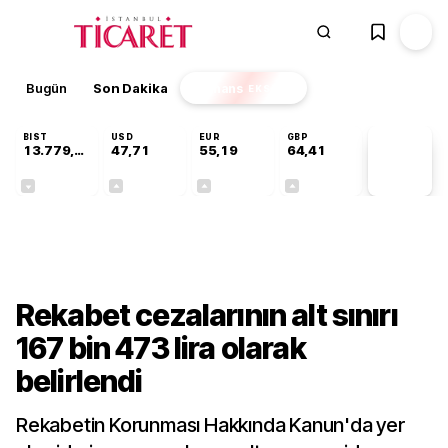
Bugün
Son Dakika
Finans
EKSTRA
BIST
USD
EUR
GBP
13.779,39
47,71
55,19
64,41
PİYASA
VERİLERİ
-0,14%
+0,18%
+0,32%
+0,38%
Gündem
Rekabet cezalarının alt sınırı
167 bin 473 lira olarak
belirlendi
Rekabetin Korunması Hakkında Kanun'da yer