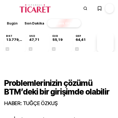
Bugün
Son Dakika
Finans
EKSTRA
BIST
USD
EUR
GBP
13.779,39
47,71
55,19
64,41
PİYASA
VERİLERİ
-0,14%
+0,18%
+0,32%
+0,38%
Gündem
Problemlerinizin çözümü
BTM’deki bir girişimde olabilir
HABER: TUĞÇE ÖZKUŞ