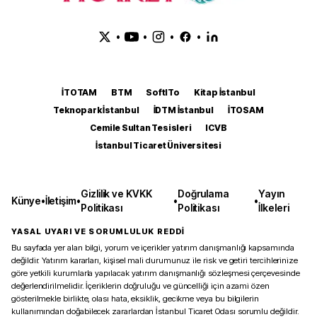
•
•
•
•
İTOTAM
BTM
SoftITo
Kitap İstanbul
Teknopark İstanbul
İDTM İstanbul
İTOSAM
Cemile Sultan Tesisleri
ICVB
İstanbul Ticaret Üniversitesi
Gizlilik ve KVKK
Doğrulama
Yayın
Künye
•
İletişim
•
•
•
Politikası
Politikası
İlkeleri
YASAL UYARI VE SORUMLULUK REDDİ
Bu sayfada yer alan bilgi, yorum ve içerikler yatırım danışmanlığı kapsamında
değildir. Yatırım kararları, kişisel mali durumunuz ile risk ve getiri tercihlerinize
göre yetkili kurumlarla yapılacak yatırım danışmanlığı sözleşmesi çerçevesinde
değerlendirilmelidir. İçeriklerin doğruluğu ve güncelliği için azami özen
gösterilmekle birlikte, olası hata, eksiklik, gecikme veya bu bilgilerin
kullanımından doğabilecek zararlardan İstanbul Ticaret Odası sorumlu değildir.