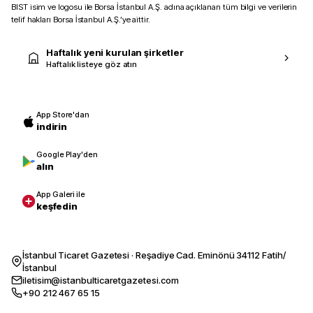
BIST isim ve logosu ile Borsa İstanbul A.Ş. adına açıklanan tüm bilgi ve verilerin
telif hakları Borsa İstanbul A.Ş.’ye aittir.
Haftalık yeni kurulan şirketler
Haftalık listeye göz atın
App Store'dan
indirin
Google Play'den
alın
App Galeri ile
keşfedin
İstanbul Ticaret Gazetesi · Reşadiye Cad. Eminönü 34112 Fatih/
İstanbul
iletisim@istanbulticaretgazetesi.com
+90 212 467 65 15