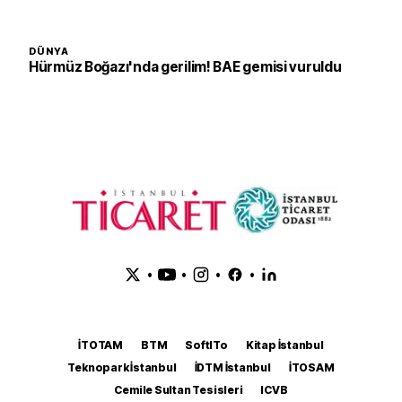
DÜNYA
Hürmüz Boğazı'nda gerilim! BAE gemisi vuruldu
•
•
•
•
İTOTAM
BTM
SoftITo
Kitap İstanbul
Teknopark İstanbul
İDTM İstanbul
İTOSAM
Cemile Sultan Tesisleri
ICVB