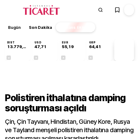
Bugün
Son Dakika
Finans
EKSTRA
BIST
USD
EUR
GBP
13.779,39
47,71
55,19
64,41
PİYASA
VERİLERİ
-0,14%
+0,18%
+0,32%
+0,38%
Dünya
Polistiren ithalatına damping
soruşturması açıldı
Çin, Çin Tayvanı, Hindistan, Güney Kore, Rusya
ve Tayland menşeli polistiren ithalatına damping
soruşturması açılması kararlaştırıldı.