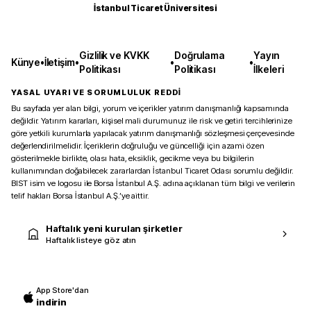
İstanbul Ticaret Üniversitesi
Gizlilik ve KVKK
Doğrulama
Yayın
Künye
•
İletişim
•
•
•
Politikası
Politikası
İlkeleri
YASAL UYARI VE SORUMLULUK REDDİ
Bu sayfada yer alan bilgi, yorum ve içerikler yatırım danışmanlığı kapsamında
değildir. Yatırım kararları, kişisel mali durumunuz ile risk ve getiri tercihlerinize
göre yetkili kurumlarla yapılacak yatırım danışmanlığı sözleşmesi çerçevesinde
değerlendirilmelidir. İçeriklerin doğruluğu ve güncelliği için azami özen
gösterilmekle birlikte, olası hata, eksiklik, gecikme veya bu bilgilerin
kullanımından doğabilecek zararlardan İstanbul Ticaret Odası sorumlu değildir.
BIST isim ve logosu ile Borsa İstanbul A.Ş. adına açıklanan tüm bilgi ve verilerin
telif hakları Borsa İstanbul A.Ş.’ye aittir.
Haftalık yeni kurulan şirketler
Haftalık listeye göz atın
App Store'dan
indirin