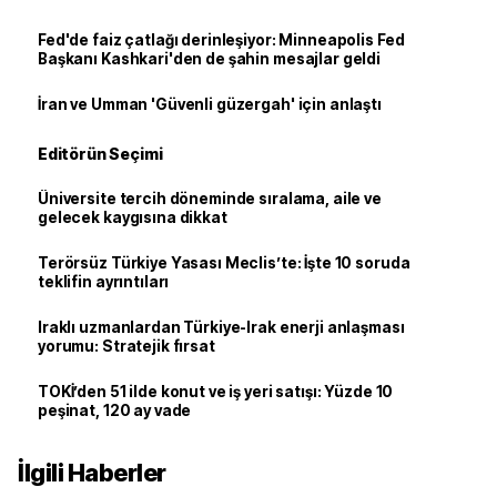
Fed'de faiz çatlağı derinleşiyor: Minneapolis Fed
Başkanı Kashkari'den de şahin mesajlar geldi
İran ve Umman 'Güvenli güzergah' için anlaştı
Editörün Seçimi
Üniversite tercih döneminde sıralama, aile ve
gelecek kaygısına dikkat
Terörsüz Türkiye Yasası Meclis’te: İşte 10 soruda
teklifin ayrıntıları
Iraklı uzmanlardan Türkiye-Irak enerji anlaşması
yorumu: Stratejik fırsat
TOKİ’den 51 ilde konut ve iş yeri satışı: Yüzde 10
peşinat, 120 ay vade
İlgili Haberler