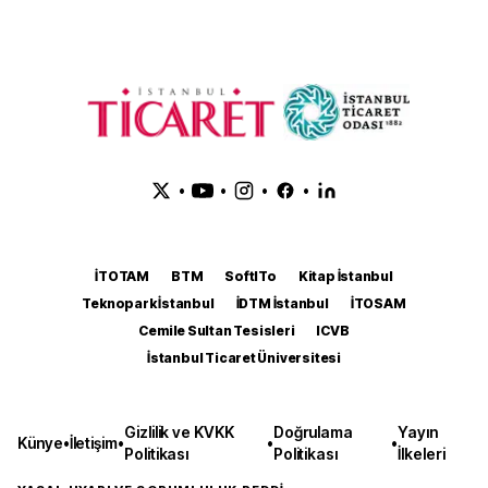
•
•
•
•
İTOTAM
BTM
SoftITo
Kitap İstanbul
Teknopark İstanbul
İDTM İstanbul
İTOSAM
Cemile Sultan Tesisleri
ICVB
İstanbul Ticaret Üniversitesi
Gizlilik ve KVKK
Doğrulama
Yayın
Künye
•
İletişim
•
•
•
Politikası
Politikası
İlkeleri