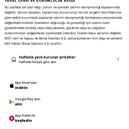
YASAL UYARI VE SORUMLULUK REDDİ
Bu sayfada yer alan bilgi, yorum ve içerikler yatırım danışmanlığı kapsamında
değildir. Yatırım kararları, kişisel mali durumunuz ile risk ve getiri tercihlerinize
göre yetkili kurumlarla yapılacak yatırım danışmanlığı sözleşmesi çerçevesinde
değerlendirilmelidir. İçeriklerin doğruluğu ve güncelliği için azami özen
gösterilmekle birlikte, olası hata, eksiklik, gecikme veya bu bilgilerin
kullanımından doğabilecek zararlardan İstanbul Ticaret Odası sorumlu değildir.
BIST isim ve logosu ile Borsa İstanbul A.Ş. adına açıklanan tüm bilgi ve verilerin
telif hakları Borsa İstanbul A.Ş.’ye aittir.
Haftalık yeni kurulan şirketler
Haftalık listeye göz atın
App Store'dan
indirin
Google Play'den
alın
App Galeri ile
keşfedin