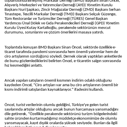
toplantısında Birleşmiş Markalar Derneği (BMD) Başkanı Sinan Öncel,
Alışveriş Merkezleri ve Yatırımcıları Derneği (AYD) Yönetim Kurulu
Başkanı Nuri Şapkacı, Zincir Mağazalar Derneği (ZMD) Başkanı Serhan
Tınastepe, Tescilli Markalar Derneği (TMD) Başkanı Selçuk Güzenge,
Tüm Restoranlar ve Turizmciler Derneği (TÜRES) Genel Başkan
Yardımcısı Ünal Dölek ve Gıda Perakendecileri Derneği (GPD) Yönetim
Kurulu Üyesi Kutay Kartallıoğlu, perakende sektörünün mevcut
durumunu, sorunlarını ve çözüm önerilerini masaya yatırdı.
Toplantıda konuşan BMD Başkanı Sinan Öncel, sektörde özellikle e-
ticaret tarafında pandemi sonrasında hem önemli yatırımlar hem de
ciro artışlarının sürdüğünü söyledi. Dernek olarak yaptıkları anketlerde
de bunu gözlemlediklerini belirten Öncel, e-ticaretin salgın sonrasında
hız kesmediğini anlattı.
Ancak yapılan satışların önemli kısmının indirim odaklı olduğunu
kaydeden Öncel, "Ciro artışları var ama bu ciro artışlarının önemli bir
kısmı indirimli satışlardan kaynaklanıyor." ifadesini kullandı.
Öncel, turist verilerinin olumlu geldiğini, Türkiye'ye gelen turist
sayılarında artışlar olduğunu ancak bunun harcamaya yansımadığını
dile getirerek, "Özellikle perakende sektörünü turizm bölgelerindeki
sahte üründen kurtarmadığımız müddetçe ekonomimize de olumlu
yansımayacak, kayıt dışılık oralarda yüksek seviyede. Bunları da ilgili