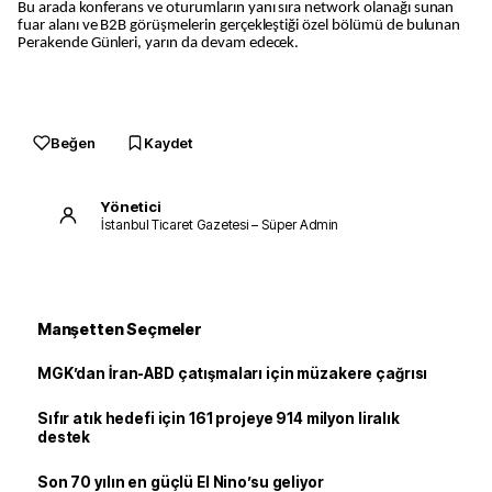
Bu arada konferans ve oturumların yanı sıra network olanağı sunan
fuar alanı ve B2B görüşmelerin gerçekleştiği özel bölümü de bulunan
Perakende Günleri, yarın da devam edecek.
Beğen
Kaydet
Yönetici
İstanbul Ticaret Gazetesi – Süper Admin
Manşetten Seçmeler
MGK’dan İran-ABD çatışmaları için müzakere çağrısı
Sıfır atık hedefi için 161 projeye 914 milyon liralık
destek
Son 70 yılın en güçlü El Nino’su geliyor