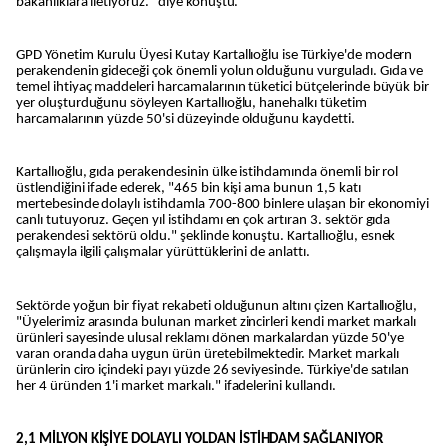
bakanlıklara iletiyoruz." diye konuştu.
GPD Yönetim Kurulu Üyesi Kutay Kartallıoğlu ise Türkiye'de modern
perakendenin gideceği çok önemli yolun olduğunu vurguladı. Gıda ve
temel ihtiyaç maddeleri harcamalarının tüketici bütçelerinde büyük bir
yer oluşturduğunu söyleyen Kartallıoğlu, hanehalkı tüketim
harcamalarının yüzde 50'si düzeyinde olduğunu kaydetti.
Kartallıoğlu, gıda perakendesinin ülke istihdamında önemli bir rol
üstlendiğini ifade ederek, "465 bin kişi ama bunun 1,5 katı
mertebesinde dolaylı istihdamla 700-800 binlere ulaşan bir ekonomiyi
canlı tutuyoruz. Geçen yıl istihdamı en çok artıran 3. sektör gıda
perakendesi sektörü oldu." şeklinde konuştu. Kartallıoğlu, esnek
çalışmayla ilgili çalışmalar yürüttüklerini de anlattı.
Sektörde yoğun bir fiyat rekabeti olduğunun altını çizen Kartallıoğlu,
"Üyelerimiz arasında bulunan market zincirleri kendi market markalı
ürünleri sayesinde ulusal reklamı dönen markalardan yüzde 50'ye
varan oranda daha uygun ürün üretebilmektedir. Market markalı
ürünlerin ciro içindeki payı yüzde 26 seviyesinde. Türkiye'de satılan
her 4 üründen 1'i market markalı." ifadelerini kullandı.
2,1 MİLYON KİŞİYE DOLAYLI YOLDAN İSTİHDAM SAĞLANIYOR