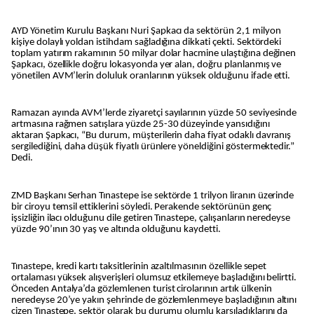
AYD Yönetim Kurulu Başkanı Nuri Şapkacı da sektörün 2,1 milyon
kişiye dolaylı yoldan istihdam sağladığına dikkati çekti. Sektördeki
toplam yatırım rakamının 50 milyar dolar hacmine ulaştığına değinen
Şapkacı, özellikle doğru lokasyonda yer alan, doğru planlanmış ve
yönetilen AVM’lerin doluluk oranlarının yüksek olduğunu ifade etti.
Ramazan ayında AVM’lerde ziyaretçi sayılarının yüzde 50 seviyesinde
artmasına rağmen satışlara yüzde 25-30 düzeyinde yansıdığını
aktaran Şapkacı, “Bu durum, müşterilerin daha fiyat odaklı davranış
sergilediğini, daha düşük fiyatlı ürünlere yöneldiğini göstermektedir.”
Dedi.
ZMD Başkanı Serhan Tınastepe ise sektörde 1 trilyon liranın üzerinde
bir ciroyu temsil ettiklerini söyledi. Perakende sektörünün genç
işsizliğin ilacı olduğunu dile getiren Tınastepe, çalışanların neredeyse
yüzde 90’ının 30 yaş ve altında olduğunu kaydetti.
Tınastepe, kredi kartı taksitlerinin azaltılmasının özellikle sepet
ortalaması yüksek alışverişleri olumsuz etkilemeye başladığını belirtti.
Önceden Antalya’da gözlemlenen turist cirolarının artık ülkenin
neredeyse 20’ye yakın şehrinde de gözlemlenmeye başladığının altını
çizen Tınastepe, sektör olarak bu durumu olumlu karşıladıklarını da