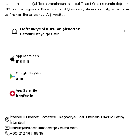
kullanımından doğabilecek zararlardan İstanbul Ticaret Odası sorumlu değildir.
BIST isim ve logosu ile Borsa İstanbul A.Ş. adına açıklanan tüm bilgi ve verilerin
telif hakları Borsa İstanbul A.Ş.’ye aittir.
Haftalık yeni kurulan şirketler
Haftalık listeye göz atın
App Store'dan
indirin
Google Play'den
alın
App Galeri ile
keşfedin
İstanbul Ticaret Gazetesi · Reşadiye Cad. Eminönü 34112 Fatih/
İstanbul
iletisim@istanbulticaretgazetesi.com
+90 212 467 65 15