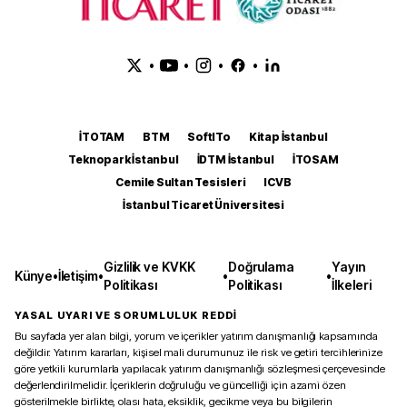
•
•
•
•
İTOTAM
BTM
SoftITo
Kitap İstanbul
Teknopark İstanbul
İDTM İstanbul
İTOSAM
Cemile Sultan Tesisleri
ICVB
İstanbul Ticaret Üniversitesi
Gizlilik ve KVKK
Doğrulama
Yayın
Künye
•
İletişim
•
•
•
Politikası
Politikası
İlkeleri
YASAL UYARI VE SORUMLULUK REDDİ
Bu sayfada yer alan bilgi, yorum ve içerikler yatırım danışmanlığı kapsamında
değildir. Yatırım kararları, kişisel mali durumunuz ile risk ve getiri tercihlerinize
göre yetkili kurumlarla yapılacak yatırım danışmanlığı sözleşmesi çerçevesinde
değerlendirilmelidir. İçeriklerin doğruluğu ve güncelliği için azami özen
gösterilmekle birlikte, olası hata, eksiklik, gecikme veya bu bilgilerin