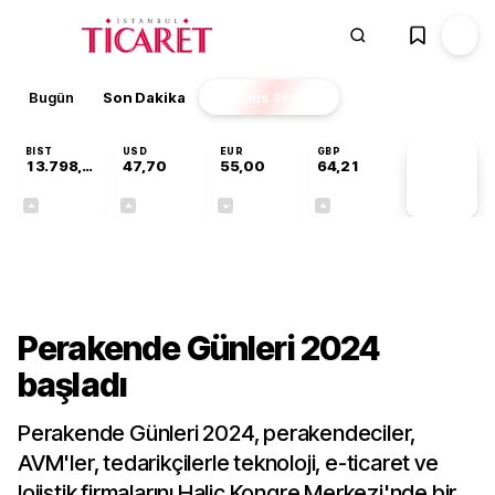
Bugün
Son Dakika
Finans
EKSTRA
BIST
USD
EUR
GBP
13.798,82
47,70
55,00
64,21
PİYASA
VERİLERİ
+0,70%
+0,16%
-0,03%
+0,06%
Sektörel
Perakende Günleri 2024
başladı
Perakende Günleri 2024, perakendeciler,
AVM'ler, tedarikçilerle teknoloji, e-ticaret ve
lojistik firmalarını Haliç Kongre Merkezi'nde bir