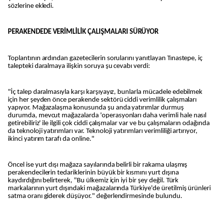
sözlerine ekledi.
PERAKENDEDE VERİMLİLİK ÇALIŞMALARI SÜRÜYOR
Toplantının ardından gazetecilerin sorularını yanıtlayan Tınastepe, iç
talepteki daralmaya ilişkin soruya şu cevabı verdi:
"İç talep daralmasıyla karşı karşıyayız, bunlarla mücadele edebilmek
için her şeyden önce perakende sektörü ciddi verimlilik çalışmaları
yapıyor. Mağazalaşma konusunda şu anda yatırımlar durmuş
durumda, mevcut mağazalarda 'operasyonları daha verimli hale nasıl
getirebiliriz' ile ilgili çok ciddi çalışmalar var ve bu çalışmaların odağında
da teknoloji yatırımları var. Teknoloji yatırımları verimliliği artırıyor,
ikinci yatırım tarafı da online."
Öncel ise yurt dışı mağaza sayılarında belirli bir rakama ulaşmış
perakendecilerin tedariklerinin büyük bir kısmını yurt dışına
kaydırdığını belirterek, "Bu ülkemiz için iyi bir şey değil. Türk
markalarının yurt dışındaki mağazalarında Türkiye'de üretilmiş ürünleri
satma oranı giderek düşüyor." değerlendirmesinde bulundu.