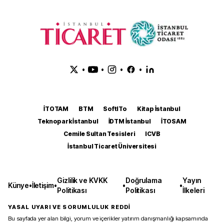
•
•
•
•
İTOTAM
BTM
SoftITo
Kitap İstanbul
Teknopark İstanbul
İDTM İstanbul
İTOSAM
Cemile Sultan Tesisleri
ICVB
İstanbul Ticaret Üniversitesi
Gizlilik ve KVKK
Doğrulama
Yayın
Künye
•
İletişim
•
•
•
Politikası
Politikası
İlkeleri
YASAL UYARI VE SORUMLULUK REDDİ
Bu sayfada yer alan bilgi, yorum ve içerikler yatırım danışmanlığı kapsamında