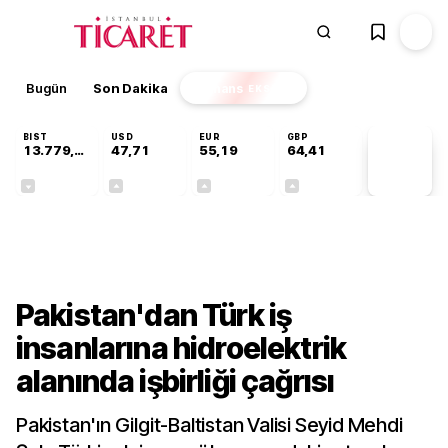
Bugün
Son Dakika
Finans
EKSTRA
BIST
USD
EUR
GBP
13.779,39
47,71
55,19
64,41
PİYASA
VERİLERİ
-0,14%
+0,18%
+0,32%
+0,38%
Dünya
Pakistan'dan Türk iş
insanlarına hidroelektrik
alanında işbirliği çağrısı
Pakistan'ın Gilgit-Baltistan Valisi Seyid Mehdi