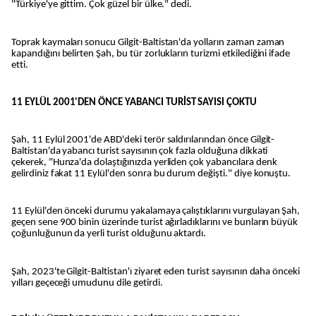
"Türkiye'ye gittim. Çok güzel bir ülke." dedi.
Toprak kaymaları sonucu Gilgit-Baltistan'da yolların zaman zaman
kapandığını belirten Şah, bu tür zorlukların turizmi etkilediğini ifade
etti.
11 EYLÜL 2001'DEN ÖNCE YABANCI TURİST SAYISI ÇOKTU
Şah, 11 Eylül 2001'de ABD'deki terör saldırılarından önce Gilgit-
Baltistan'da yabancı turist sayısının çok fazla olduğuna dikkati
çekerek, "Hunza'da dolaştığınızda yerliden çok yabancılara denk
gelirdiniz fakat 11 Eylül'den sonra bu durum değişti." diye konuştu.
11 Eylül'den önceki durumu yakalamaya çalıştıklarını vurgulayan Şah,
geçen sene 900 binin üzerinde turist ağırladıklarını ve bunların büyük
çoğunluğunun da yerli turist olduğunu aktardı.
Şah, 2023'te Gilgit-Baltistan'ı ziyaret eden turist sayısının daha önceki
yılları geçeceği umudunu dile getirdi.