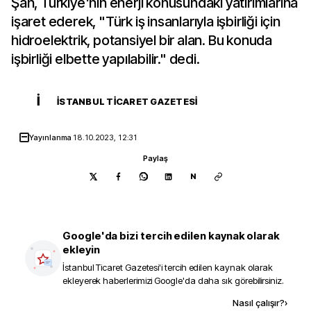
Şah, Türkiye'nin enerji konusundaki yatırımlarına
işaret ederek, "Türk iş insanlarıyla işbirliği için
hidroelektrik, potansiyel bir alan. Bu konuda
işbirliği elbette yapılabilir." dedi.
İ
İSTANBUL TICARET GAZETESI
Yayınlanma
18.10.2023, 12:31
Paylaş
N
Google'da bizi tercih edilen kaynak olarak
ekleyin
İstanbul Ticaret Gazetesi
'i tercih edilen kaynak olarak
ekleyerek haberlerimizi Google'da daha sık görebilirsiniz.
Kaynak ekle
Nasıl çalışır?
›