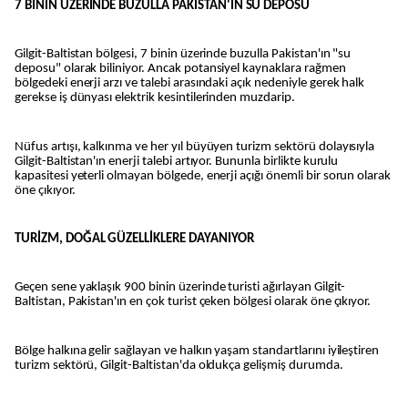
7 BİNİN ÜZERİNDE BUZULLA PAKİSTAN'IN SU DEPOSU
Gilgit-Baltistan bölgesi, 7 binin üzerinde buzulla Pakistan'ın "su
deposu" olarak biliniyor. Ancak potansiyel kaynaklara rağmen
bölgedeki enerji arzı ve talebi arasındaki açık nedeniyle gerek halk
gerekse iş dünyası elektrik kesintilerinden muzdarip.
Nüfus artışı, kalkınma ve her yıl büyüyen turizm sektörü dolayısıyla
Gilgit-Baltistan'ın enerji talebi artıyor. Bununla birlikte kurulu
kapasitesi yeterli olmayan bölgede, enerji açığı önemli bir sorun olarak
öne çıkıyor.
TURİZM, DOĞAL GÜZELLİKLERE DAYANIYOR
Geçen sene yaklaşık 900 binin üzerinde turisti ağırlayan Gilgit-
Baltistan, Pakistan'ın en çok turist çeken bölgesi olarak öne çıkıyor.
Bölge halkına gelir sağlayan ve halkın yaşam standartlarını iyileştiren
turizm sektörü, Gilgit-Baltistan'da oldukça gelişmiş durumda.