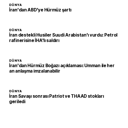
DÜNYA
İran'dan ABD'ye Hürmüz şartı
DÜNYA
İran destekli Husiler Suudi Arabistan'ı vurdu: Petrol
rafinerisine İHA'lı saldırı
DÜNYA
İran'dan Hürmüz Boğazı açıklaması: Umman ile her
an anlaşma imzalanabilir
DÜNYA
İran Savaşı sonrası Patriot ve THAAD stokları
geriledi