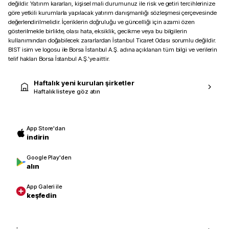
değildir. Yatırım kararları, kişisel mali durumunuz ile risk ve getiri tercihlerinize
göre yetkili kurumlarla yapılacak yatırım danışmanlığı sözleşmesi çerçevesinde
değerlendirilmelidir. İçeriklerin doğruluğu ve güncelliği için azami özen
gösterilmekle birlikte, olası hata, eksiklik, gecikme veya bu bilgilerin
kullanımından doğabilecek zararlardan İstanbul Ticaret Odası sorumlu değildir.
BIST isim ve logosu ile Borsa İstanbul A.Ş. adına açıklanan tüm bilgi ve verilerin
telif hakları Borsa İstanbul A.Ş.’ye aittir.
Haftalık yeni kurulan şirketler
Haftalık listeye göz atın
App Store'dan
indirin
Google Play'den
alın
App Galeri ile
keşfedin