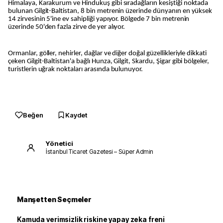
Himalaya, Karakurum ve Hindukuş gibi sıradağların kesiştiği noktada
bulunan Gilgit-Baltistan, 8 bin metrenin üzerinde dünyanın en yüksek
14 zirvesinin 5'ine ev sahipliği yapıyor. Bölgede 7 bin metrenin
üzerinde 50'den fazla zirve de yer alıyor.
Ormanlar, göller, nehirler, dağlar ve diğer doğal güzellikleriyle dikkati
çeken Gilgit-Baltistan'a bağlı Hunza, Gilgit, Skardu, Şigar gibi bölgeler,
turistlerin uğrak noktaları arasında bulunuyor.
Beğen
Kaydet
Yönetici
İstanbul Ticaret Gazetesi – Süper Admin
Manşetten Seçmeler
Kamuda verimsizlik riskine yapay zeka freni