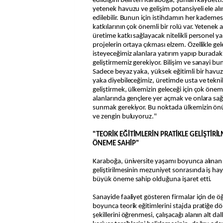
edildiğini belirten Karaboğa, şunları kaydett
yetenek havuzu ve gelişim potansiyeli ele al
edilebilir. Bunun için istihdamın her kademe
katkılarının çok önemli bir rolü var. Yetenek 
üretime katkı sağlayacak nitelikli personel ya
projelerin ortaya çıkması elzem. Özellikle ge
isteyeceğimiz alanlara yatırım yapıp burada
geliştirmemiz gerekiyor. Bilişim ve sanayi bunu
Sadece beyaz yaka, yüksek eğitimli bir hav
yaka diyebileceğimiz, üretimde usta ve tekni
geliştirmek, ülkemizin geleceği için çok önem
alanlarında gençlere yer açmak ve onlara sağl
sunmak gerekiyor. Bu noktada ülkemizin önün
ve zengin buluyoruz."
"TEORİK EĞİTİMLERİN PRATİKLE GELİŞTİRİ
ÖNEME SAHİP"
Karaboğa, üniversite yaşamı boyunca alınan t
geliştirilmesinin mezuniyet sonrasında iş haya
büyük öneme sahip olduğuna işaret etti.
Sanayide faaliyet gösteren firmalar için de öğ
boyunca teorik eğitimlerini stajda pratiğe dö
şekillerini öğrenmesi, çalışacağı alanın alt da