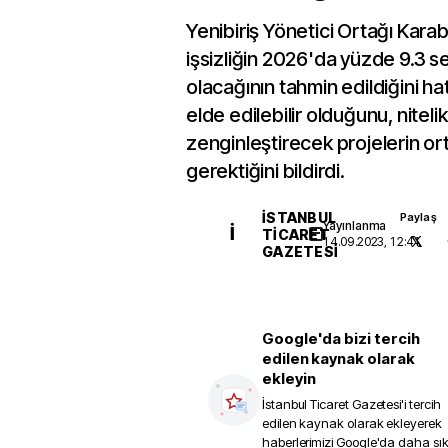
Yenibiriş Yönetici Ortağı Kar
işsizliğin 2026'da yüzde 9.3 s
olacağının tahmin edildiğini ha
elde edilebilir olduğunu, nitelik
zenginleştirecek projelerin or
gerektiğini bildirdi.
İSTANBUL
Paylaş
Yayınlanma
İ
TICARET
14.09.2023, 12:41
GAZETESI
Google'da bizi tercih
edilen kaynak olarak
ekleyin
İstanbul Ticaret Gazetesi
'i tercih
edilen kaynak olarak ekleyerek
haberlerimizi Google'da daha sı