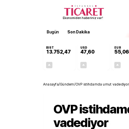
Ekonomiden haberiniz var!
Bugün
Son Dakika
Finans
EKST
BIST
USD
EUR
13.752,47
47,60
55,06
+0,36%
+0,06%
49,34
0,03
Anasayfa
/
Gündem
/
OVP istihdamda umut vadediyor
OVP istihdam
vadediyor