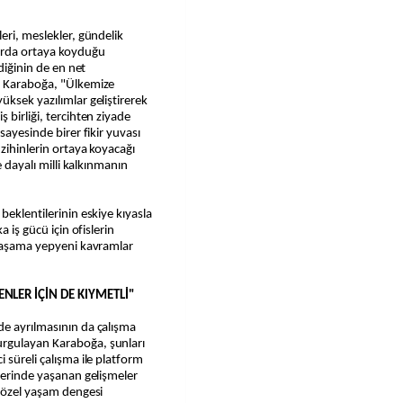
eri, meslekler, gündelik
larda ortaya koyduğu
ldiğinin de en net
n Karaboğa, "Ülkemize
üksek yazılımlar geliştirerek
 birliği, tercihten ziyade
sayesinde birer fikir yuvası
zihinlerin ortaya koyacağı
e dayalı milli kalkınmanın
beklentilerinin eskiye kıyasla
a iş gücü için ofislerin
 yaşama yepyeni kavramlar
NLER İÇİN DE KIYMETLİ"
de ayrılmasının da çalışma
rgulayan Karaboğa, şunları
 süreli çalışma ile platform
llerinde yaşanan gelişmeler
ş-özel yaşam dengesi