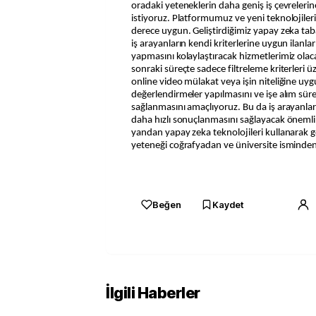
oradaki yeteneklerin daha geniş iş çevreleri
istiyoruz. Platformumuz ve yeni teknolojiler
derece uygun. Geliştirdiğimiz yapay zeka taba
iş arayanların kendi kriterlerine uygun ilanlar
yapmasını kolaylaştıracak hizmetlerimiz ola
sonraki süreçte sadece filtreleme kriterleri
online video mülakat veya işin niteliğine uygu
değerlendirmeler yapılmasını ve işe alım sü
sağlanmasını amaçlıyoruz. Bu da iş arayanlar i
daha hızlı sonuçlanmasını sağlayacak önemli
yandan yapay zeka teknolojileri kullanarak gel
yeteneği coğrafyadan ve üniversite isminden 
Beğen
Kaydet
İlgili Haberler