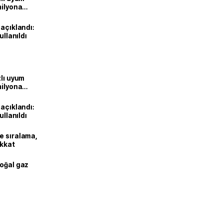
milyona
 açıklandı:
ullanıldı
zlı uyum
milyona
 açıklandı:
ullanıldı
e sıralama,
ikkat
doğal gaz