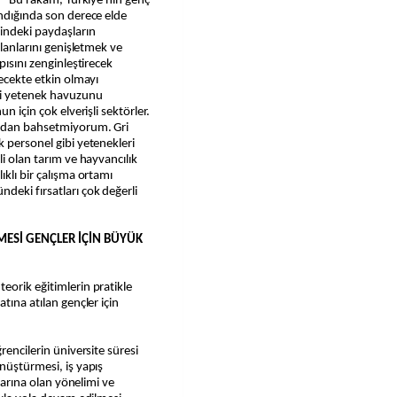
i: "Bu rakam, Türkiye'nin genç
ındığında son derece elde
sindeki paydaşların
alanlarını genişletmek ve
pısını zenginleştirecek
lecekte etkin olmayı
ki yetenek havuzunu
n için çok elverişli sektörler.
uzdan bahsetmiyorum. Gri
k personel gibi yetenekleri
li olan tarım ve hayvancılık
ıklı bir çalışma ortamı
deki fırsatları çok değerli
LMESİ GENÇLER İÇİN BÜYÜK
eorik eğitimlerin pratikle
tına atılan gençler için
rencilerin üniversite süresi
nüştürmesi, iş yapış
llarına olan yönelimi ve