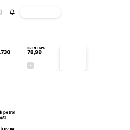
ÜYE
CANLI BORSA
Girişi
BRENTSPOT
.730
78,99
PİYASA
VERİLERİ
+0,89%
+0,10%
+0,00
0,08
k petrol
aştı
zlı uyum