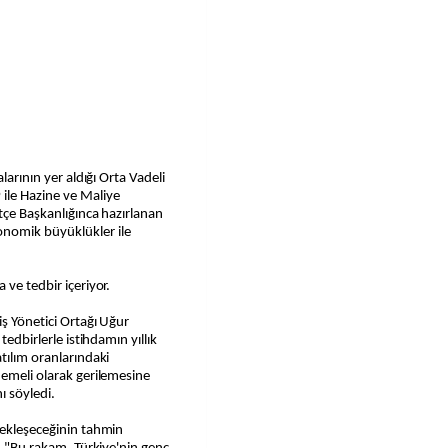
larının yer aldığı Orta Vadeli
ile Hazine ve Maliye
ütçe Başkanlığınca hazırlanan
nomik büyüklükler ile
 ve tedbir içeriyor.
iş Yönetici Ortağı Uğur
tedbirlerle istihdamın yıllık
tılım oranlarındaki
demeli olarak gerilemesine
ı söyledi.
çekleşeceğinin tahmin