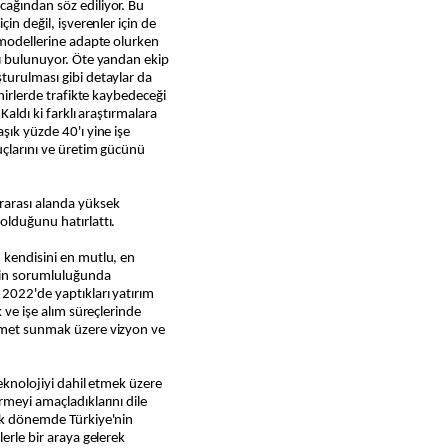
cağından söz ediliyor. Bu
in değil, işverenler için de
a modellerine adapte olurken
rı bulunuyor. Öte yandan ekip
turulması gibi detaylar da
ehirlerde trafikte kaybedeceği
Kaldı ki farklı araştırmalara
şık yüzde 40'ı yine işe
uçlarını ve üretim gücünü
rarası alanda yüksek
olduğunu hatırlattı.
 kendisini en mutlu, en
esin sorumluluğunda
2022'de yaptıkları yatırım
k ve işe alım süreçlerinde
izmet sunmak üzere vizyon ve
teknolojiyi dahil etmek üzere
rmeyi amaçladıklarını dile
cek dönemde Türkiye'nin
erle bir araya gelerek