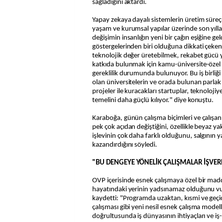
sağladığını aktardı.
Yapay zekaya dayalı sistemlerin üretim süreçl
yaşam ve kurumsal yapılar üzerinde son yıl
değişimin insanlığın yeni bir çağın eşiğine ge
göstergelerinden biri olduğuna dikkati çeke
teknolojik değer üretebilmek, rekabet gücü y
katkıda bulunmak için kamu-üniversite-özel iş
gereklilik durumunda bulunuyor. Bu iş birliği 
olan üniversitelerin ve orada bulunan parlak 
projeler ile kuracakları startuplar, teknolojiy
temelini daha güçlü kılıyor." diye konuştu.
Karaboğa, günün çalışma biçimleri ve çalışan 
pek çok açıdan değiştiğini, özellikle beyaz yak
işlevinin çok daha farklı olduğunu, salgının
kazandırdığını söyledi.
"BU DENGEYE YÖNELİK ÇALIŞMALAR İŞVERE
OVP içerisinde esnek çalışmaya özel bir mad
hayatındaki yerinin yadsınamaz olduğunu vu
kaydetti: "Programda uzaktan, kısmi ve geçici
çalışması gibi yeni nesil esnek çalışma mode
doğrultusunda iş dünyasının ihtiyaçları ve i