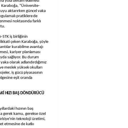
ayla yola devam edilmesi
n Karaboğa, "Üniversite-
nuyu aktarırken güncel vaka
gulamalı pratiklere de
senmesi noktasında farklı
ştu.
STK iş birliğinin
dikkati çeken Karaboğa, şöyle
antılar kurabilme avantajı
mesi, kariyer planlaması
yda sağlıyor. Bu durum
ri yaka olarak adlandırdığımız
i ve meslek yüksek okulları
rojeler, iş gücü piyasasının
ölgesine eşit oranda
Kİ HIZI BAŞ DÖNDÜRÜCÜ
llardaki hızının baş
da gerek kamu, gerekse özel
Türkiye'nin teknoloji üretimi,
bet etmesine de katkı