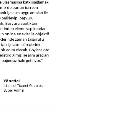
ne ulaşmasına katkı sağlamak
imiz de bunun için son
nlı işe alım uygulamaları ile
ı belirleyip, başvuru
cak. Başvuru yaptıktan
 üzerinden eleme yapılmadan
n online sınavlar ile objektif
reçlerinde zaman tasarrufu
çin işe alım süreçlerinin
 bir adım olacak. Böylece öte
iştirdiğimiz işe alım araçları
bağımsız hale getiriyor."
Yönetici
İstanbul Ticaret Gazetesi –
Süper Admin