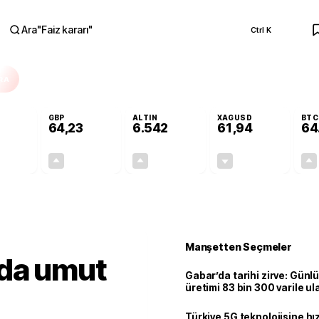
Ara
"
Faiz kararı
"
Ctrl K
RA
GBP
ALTIN
XAGUSD
BTC
64,23
6.542
61,94
64
+0,10%
+0,21%
+0,71%
-0,16%
0,05
0,14
46,33
-0,10
Manşetten Seçmeler
da umut
Gabar’da tarihi zirve: Günlü
üretimi 83 bin 300 varile ul
Türkiye 5G teknolojisine hı