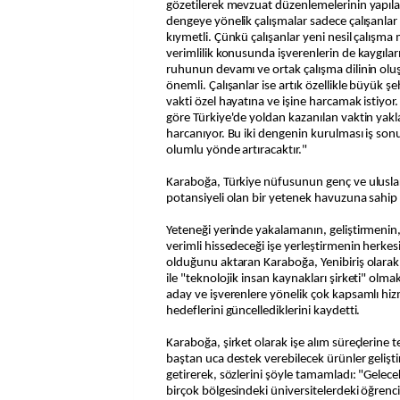
gözetilerek mevzuat düzenlemelerinin yapıla
dengeye yönelik çalışmalar sadece çalışanlar iç
kıymetli. Çünkü çalışanlar yeni nesil çalışm
verimlilik konusunda işverenlerin de kaygıla
ruhunun devamı ve ortak çalışma dilinin oluş
önemli. Çalışanlar ise artık özellikle büyük ş
vakti özel hayatına ve işine harcamak istiyor. 
göre Türkiye'de yoldan kazanılan vaktin yakla
harcanıyor. Bu iki dengenin kurulması iş son
olumlu yönde artıracaktır."
Karaboğa, Türkiye nüfusunun genç ve ulusla
potansiyeli olan bir yetenek havuzuna sahip 
Yeteneği yerinde yakalamanın, geliştirmenin,
verimli hissedeceği işe yerleştirmenin herk
olduğunu aktaran Karaboğa, Yenibiriş olarak 
ile "teknolojik insan kaynakları şirketi" olma
aday ve işverenlere yönelik çok kapsamlı h
hedeflerini güncellediklerini kaydetti.
Karaboğa, şirket olarak işe alım süreçlerine 
baştan uca destek verebilecek ürünler gelişti
getirerek, sözlerini şöyle tamamladı: "Gele
birçok bölgesindeki üniversitelerdeki öğrencil