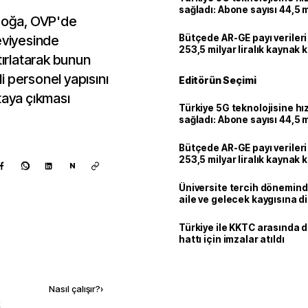
sağladı: Abone sayısı 44,5 
aboğa, OVP'de
ulaştı
eviyesinde
Bütçede AR-GE payı verileri
253,5 milyar liralık kaynak k
tırlatarak bunun
li personel yapısını
Editörün Seçimi
taya çıkması
Türkiye 5G teknolojisine hı
sağladı: Abone sayısı 44,5 
ulaştı
Bütçede AR-GE payı verileri
253,5 milyar liralık kaynak k
N
Üniversite tercih dönemind
aile ve gelecek kaygısına d
Türkiye ile KKTC arasında 
hattı için imzalar atıldı
Kaynak ekle
Nasıl çalışır?
›
k