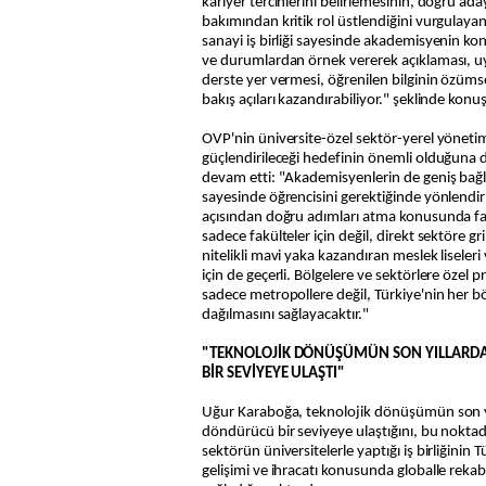
kariyer tercihlerini belirlemesinin, doğru ad
bakımından kritik rol üstlendiğini vurgulaya
sanayi iş birliği sayesinde akademisyenin ko
ve durumlardan örnek vererek açıklaması, uy
derste yer vermesi, öğrenilen bilginin özüm
bakış açıları kazandırabiliyor." şeklinde konu
OVP'nin üniversite-özel sektör-yerel yönetim-
güçlendirileceği hedefinin önemli olduğuna 
devam etti: "Akademisyenlerin de geniş bağl
sayesinde öğrencisini gerektiğinde yönlendir
açısından doğru adımları atma konusunda fa
sadece fakülteler için değil, direkt sektöre g
nitelikli mavi yaka kazandıran meslek liseler
için de geçerli. Bölgelere ve sektörlere özel p
sadece metropollere değil, Türkiye'nin her b
dağılmasını sağlayacaktır."
"TEKNOLOJİK DÖNÜŞÜMÜN SON YILLARDA
BİR SEVİYEYE ULAŞTI"
Uğur Karaboğa, teknolojik dönüşümün son yı
döndürücü bir seviyeye ulaştığını, bu nokta
sektörün üniversitelerle yaptığı iş birliğinin 
gelişimi ve ihracatı konusunda globalle reka