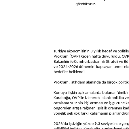
görebilirsiniz.
Türkiye ekonomisinin 3 yıllık hedef ve politika
Program (OVP) geçen hafta duyuruldu. OVP 
Bakanlığı ile Cumhurbaşkanlığı Strateji ve B
ve 2024-2026 dönemini kapsayan temel eko
hedefler belirlendi.
Program, istihdam alanında da birçok politika
Konuya ilişkin açıklamalarda bulunan Yenibir
Karaboğa, OVP ile izlenecek planlı politika ve 
ortalama 909 bin kişi artması ve iş gücüne ka
öngörülen artışa rağmen işsizlik oranının ka
yönelik pek çok farklı çalışmanın planlandığın
2026'da işsizliğin yüzde 9,3 seviyesinde ger