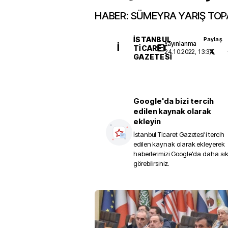
HABER: SÜMEYRA YARIŞ TOP
İSTANBUL
Paylaş
Yayınlanma
İ
TICARET
24.10.2022, 13:34
GAZETESI
Google'da bizi tercih
edilen kaynak olarak
ekleyin
İstanbul Ticaret Gazetesi
'i tercih
edilen kaynak olarak ekleyerek
haberlerimizi Google'da daha sı
görebilirsiniz.