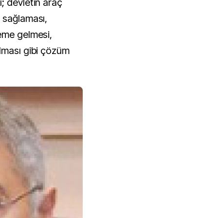
; devletin araç
 sağlaması,
eme gelmesi,
lması gibi çözüm