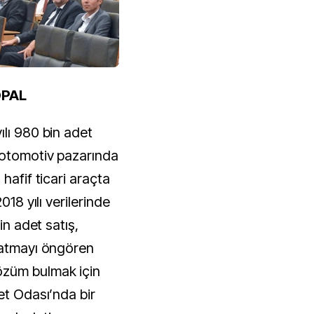
OPAL
ılı 980 bin adet
 otomotiv pazarında
hafif ticari araçta
018 yılı verilerinde
in adet satış,
patmayı öngören
özüm bulmak için
et Odası’nda bir