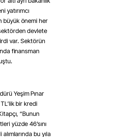
r altı ayrı bakanlık
eni yatırımcı
en büyük önemi her
sektörden devlete
girdi var. Sektörün
rında finansman
uştu.
dürü Yeşim Pınar
L’lik bir kredi
 Kitapçı, “Bunun
leri yüzde 46’sını
i alımlarında bu yıla