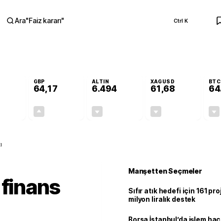
Ara
"
Faiz kararı
"
Ctrl K
RA
GBP
ALTIN
XAGUSD
BTC
64,17
6.494
61,68
64
-0,11%
+0,12%
-0,03%
-0,58%
-0,06
0,08
-1,89
-0,36
ı
Manşetten Seçmeler
 finans
Sıfır atık hedefi için 161 pr
milyon liralık destek
Borsa İstanbul’da işlem hac