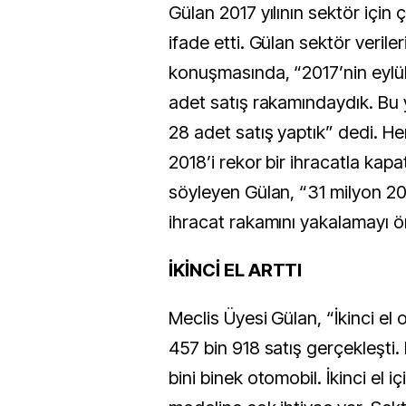
Gülan 2017 yılının sektör için 
ifade etti. Gülan sektör verile
konuşmasında, “2017’nin eylül
adet satış rakamındaydık. Bu y
28 adet satış yaptık” dedi. H
2018’i rekor bir ihracatla kapa
söyleyen Gülan, “31 milyon 200
ihracat rakamını yakalamayı 
İKİNCİ EL ARTTI
Meclis Üyesi Gülan, “İkinci el
457 bin 918 satış gerçekleşti
bini binek otomobil. İkinci el 