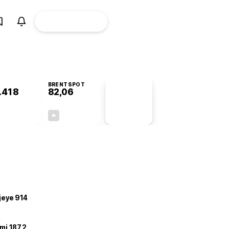
ÜYE
CANLI BORSA
Girişi
BRENTSPOT
.418
82,06
PİYASA
VERİLERİ
-0,76%
+3,99%
+0,00
3,15
ojeye 914
mi 187,2