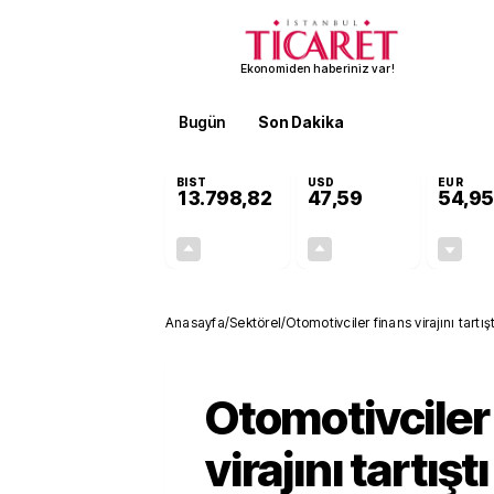
Ekonomiden haberiniz var!
Bugün
Son Dakika
Finans
EKST
BIST
USD
EUR
13.798,82
47,59
54,95
+0,70%
+0,05%
95,68
0,03
Anasayfa
/
Sektörel
/
Otomotivciler finans virajını tartışt
Otomotivciler
virajını tartıştı