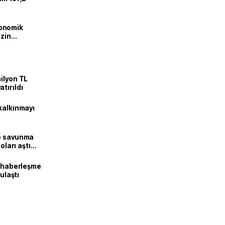
onomik
izin
lendirdik
ilyon TL
tırıldı
kalkınmayı
ne savunma
oları aştı
k haberleşme
 ulaştı