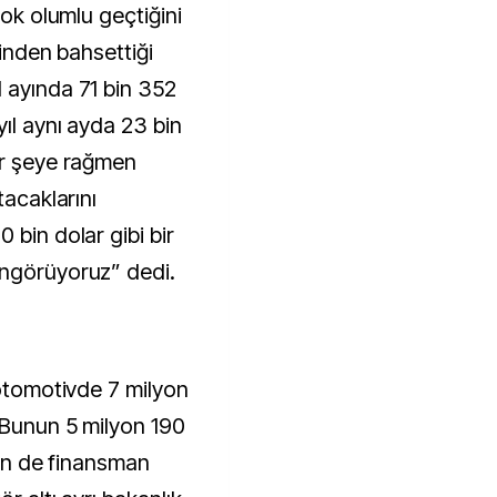
çok olumlu geçtiğini
rinden bahsettiği
 ayında 71 bin 352
ıl aynı ayda 23 bin
er şeye rağmen
tacaklarını
 bin dolar gibi bir
öngörüyoruz” dedi.
 otomotivde 7 milyon
. Bunun 5 milyon 190
için de finansman