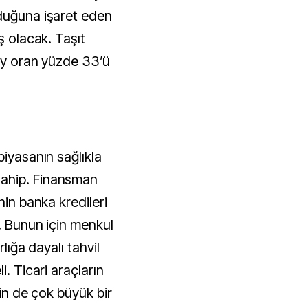
lduğuna işaret eden
ş olacak. Taşıt
 ay oran yüzde 33’ü
piyasanın sağlıkla
ahip. Finansman
nin banka kredileri
m. Bunun için menkul
rlığa dayalı tahvil
i. Ticari araçların
çin de çok büyük bir