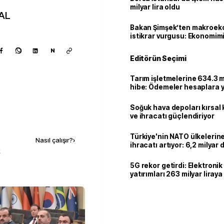
milyar lira oldu
AL
Bakan Şimşek’ten makroek
istikrar vurgusu: Ekonomim
dayanıklılığını daha da güç
N
Editörün Seçimi
Tarım işletmelerine 634.3 m
hibe: Ödemeler hesaplara ya
Soğuk hava depoları kırsal 
ve ihracatı güçlendiriyor
Kaynak ekle
Türkiye'nin NATO ülkeleri
Nasıl çalışır?
›
ihracatı artıyor: 6,2 milyar d
k
milyar doları aştı
5G rekor getirdi: Elektroni
yatırımları 263 milyar liraya