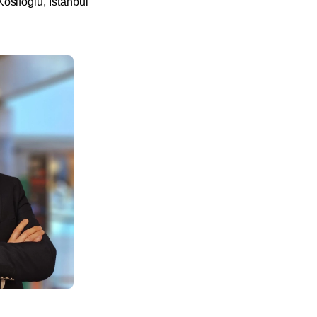
osifoğlu, İstanbul