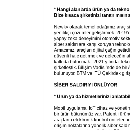
* Hangi alanlarda ürün ya da teknol
Bize kısaca şirketinizi tanıtır mısını
Newky olarak, temel odağımız araç si
yenilikçi çözümler geliştirmek. 2019
yapay zeka deneyimini otomotiv sektö
siber saldırılara karşı koruyan teknoloj
Amacımız, araçları dijital çağın getird
güvenli hale getirmek ve geleceğin ak
katkıda bulunmak. 2021 yılında Tekn
şirketleştik. Bilişim Vadisi’nde de bir
bulunuyor. BTM ve İTÜ
Çekirdek giriş
SİBER SALDIRIYI ÖNLÜYOR
* Ürün ya da hizmetlerinizi anlatabil
Mobil uygulama, IoT cihaz ve yöneti
bir ürün bütünümüz var. Patentli ür
araçların elektronik kontrol ünitelerin
erişim noktalarına yönelik siber saldır