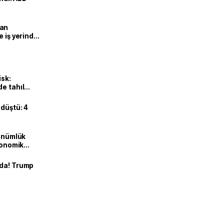
man
e iş yerinde
isk:
e tahıl
 düştü: 4
dönümlük
ekonomik
nda! Trump