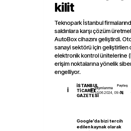
kilit
Teknopark İstanbul firmaların
saldırılara karşı çözüm üretme
AutoBox cihazını geliştirdi. 
sanayi sektörü için geliştirilen 
elektronik kontrol ünitelerine (
erişim noktalarına yönelik siber 
engelliyor.
İSTANBUL
Paylaş
Yayınlanma
İ
TICARET
10.06.2024, 09:48
GAZETESI
Google'da bizi tercih
edilen kaynak olarak