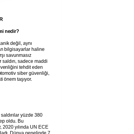
OR
mi nedir?
nik değil, aynı
 bilgisayarlar haline
karşı savunmasız
ir saldırı, sadece maddi
venliğini tehdit eden
tomotiv siber güvenliği,
ti önem taşıyor.
 saldırılar yüzde 380
bep oldu. Bu
er, 2020 yılında UN ECE
ladı. Dünya genelinde 7