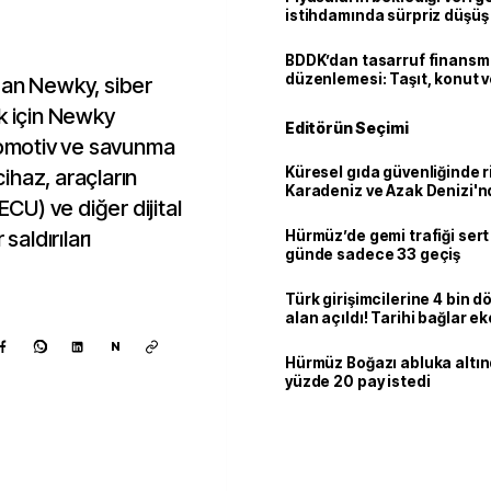
istihdamında sürpriz düşüş
BDDK’dan tasarruf finans
düzenlemesi: Taşıt, konut v
dan Newky, siber
limitler değişti
k için Newky
Editörün Seçimi
Otomotiv ve savunma
Küresel gıda güvenliğinde r
cihaz, araçların
Karadeniz ve Azak Denizi'nd
ECU) ve diğer dijital
trafiği sekteye uğradı
saldırıları
Hürmüz’de gemi trafiği sert
günde sadece 33 geçiş
Türk girişimcilerine 4 bin 
alan açıldı! Tarihi bağlar 
ortaklığa dönüşüyor
N
Hürmüz Boğazı abluka altı
yüzde 20 pay istedi