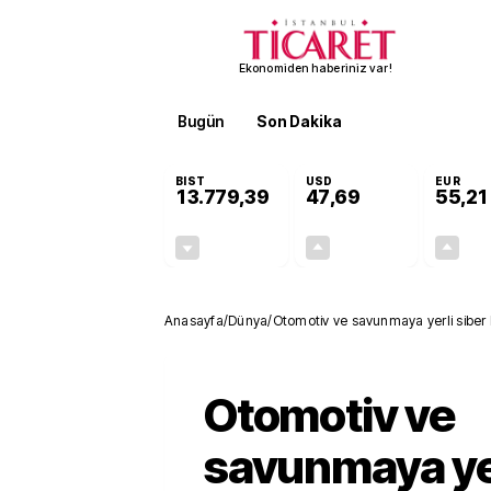
Ekonomiden haberiniz var!
Bugün
Son Dakika
Finans
EKST
BIST
USD
EUR
13.779,39
47,69
55,21
-0,14%
+0,14%
-19,42
0,07
Anasayfa
/
Dünya
/
Otomotiv ve savunmaya yerli siber k
Otomotiv ve
savunmaya yer