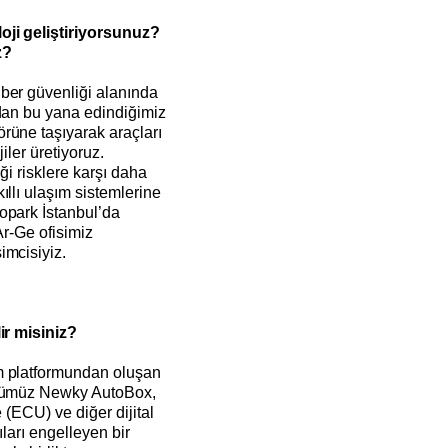
oji geliştiriyorsunuz?
z?
ber güvenliği alanında
’dan bu yana edindiğimiz
rüne taşıyarak araçları
iler üretiyoruz.
iği risklere karşı daha
ıllı ulaşım sistemlerine
opark İstanbul’da
 Ar-Ge ofisimiz
imcisiyiz.
ir misiniz?
m platformundan oluşan
ünümüz Newky AutoBox,
e (ECU) ve diğer dijital
ıları engelleyen bir