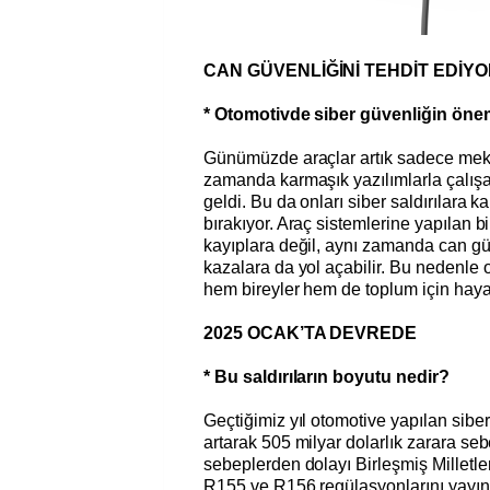
CAN GÜVENLİĞİNİ TEHDİT EDİY
* Otomotivde siber güvenliğin öne
Günümüzde araçlar artık sadece meka
zamanda karmaşık yazılımlarla çalışan
geldi. Bu da onları siber saldırılara 
bırakıyor. Araç sistemlerine yapılan b
kayıplara değil, aynı zamanda can gü
kazalara da yol açabilir. Bu nedenle o
hem bireyler hem de toplum için haya
2025 OCAK’TA DEVREDE
* Bu saldırıların boyutu nedir?
Geçtiğimiz yıl otomotive yapılan siber
artarak 505 milyar dolarlık zarara se
sebeplerden dolayı Birleşmiş Milletl
R155 ve R156 regülasyonlarını yayın