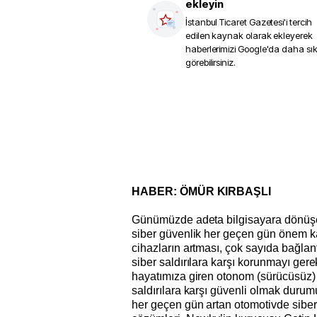
ekleyin
İstanbul Ticaret Gazetesi
'i tercih
edilen kaynak olarak ekleyerek
haberlerimizi Google'da daha sı
görebilirsiniz.
HABER: ÖMÜR KIRBAŞLI
Günümüzde adeta bilgisayara dönüşe
siber güvenlik her geçen gün önem kaz
cihazların artması, çok sayıda bağlant
siber saldırılara karşı korunmayı gere
hayatımıza giren otonom (sürücüsüz) 
saldırılara karşı güvenli olmak dur
her geçen gün artan otomotivde siber