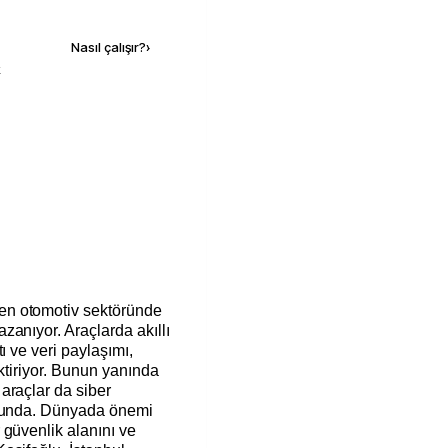
Kaynak ekle
Nasıl çalışır?
›
k
n otomotiv sektöründe
anıyor. Araçlarda akıllı
ı ve veri paylaşımı,
ktiriyor. Bunun yanında
araçlar da siber
umunda. Dünyada önemi
 güvenlik alanını ve