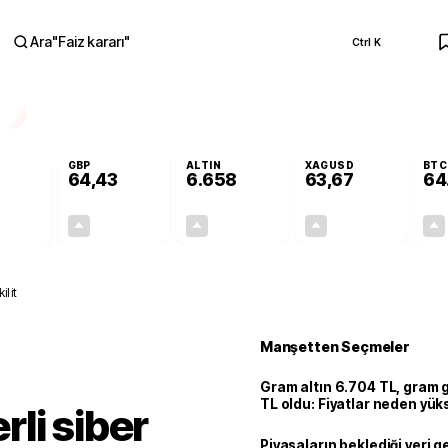
Ara
"
Faiz kararı
"
Ctrl K
RA
GBP
ALTIN
XAGUSD
BTC
64,43
6.658
63,67
64
+0,36%
+0,41%
+2,55%
+3,53%
0,20
0,26
165,49
2,17
ilit
Manşetten Seçmeler
Gram altın 6.704 TL, gram
TL oldu: Fiyatlar neden yük
li siber
Piyasaların beklediği veri g