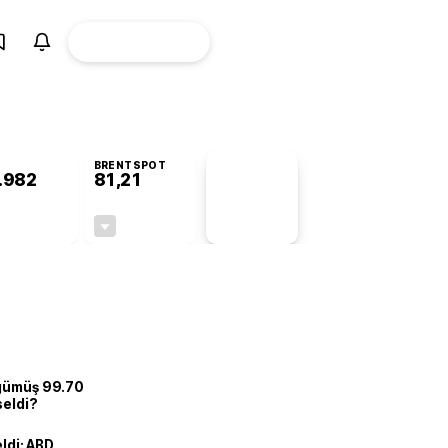
ÜYE
CANLI BORSA
Girişi
BRENTSPOT
.982
81,21
PİYASA
VERİLERİ
+0,88%
-1,90%
+0,00
-1,57
 gümüş 99.70
seldi?
eldi: ABD