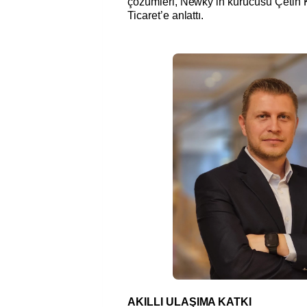
çözümleri, Newky’in kurucusu Çetin K
Ticaret’e anlattı.
AKILLI ULAŞIMA KATKI