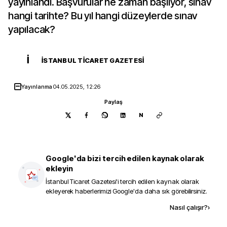
yayınlandı. Başvurular ne zaman başlıyor, sınav
hangi tarihte? Bu yıl hangi düzeylerde sınav
yapılacak?
İ
İSTANBUL TICARET GAZETESI
Yayınlanma
04.05.2025, 12:26
Paylaş
N
Google'da bizi tercih edilen kaynak olarak
ekleyin
İstanbul Ticaret Gazetesi
'i tercih edilen kaynak olarak
ekleyerek haberlerimizi Google'da daha sık görebilirsiniz.
Kaynak ekle
Nasıl çalışır?
›