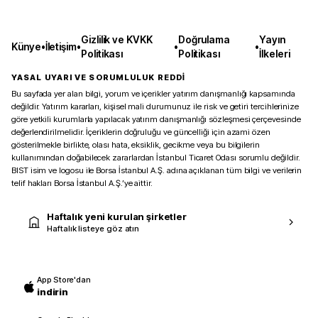
Gizlilik ve KVKK
Doğrulama
Yayın
Künye
•
İletişim
•
•
•
Politikası
Politikası
İlkeleri
YASAL UYARI VE SORUMLULUK REDDİ
Bu sayfada yer alan bilgi, yorum ve içerikler yatırım danışmanlığı kapsamında
değildir. Yatırım kararları, kişisel mali durumunuz ile risk ve getiri tercihlerinize
göre yetkili kurumlarla yapılacak yatırım danışmanlığı sözleşmesi çerçevesinde
değerlendirilmelidir. İçeriklerin doğruluğu ve güncelliği için azami özen
gösterilmekle birlikte, olası hata, eksiklik, gecikme veya bu bilgilerin
kullanımından doğabilecek zararlardan İstanbul Ticaret Odası sorumlu değildir.
BIST isim ve logosu ile Borsa İstanbul A.Ş. adına açıklanan tüm bilgi ve verilerin
telif hakları Borsa İstanbul A.Ş.’ye aittir.
Haftalık yeni kurulan şirketler
Haftalık listeye göz atın
App Store'dan
indirin