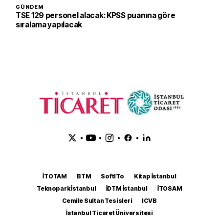
GÜNDEM
TSE 129 personel alacak: KPSS puanına göre
sıralama yapılacak
•
•
•
•
İTOTAM
BTM
SoftITo
Kitap İstanbul
Teknopark İstanbul
İDTM İstanbul
İTOSAM
Cemile Sultan Tesisleri
ICVB
İstanbul Ticaret Üniversitesi