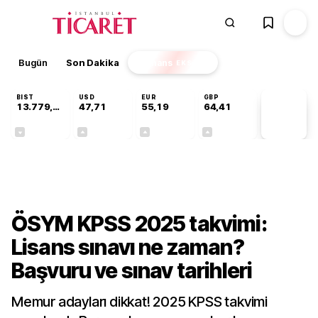
Bugün
Son Dakika
Finans
EKSTRA
BIST
USD
EUR
GBP
13.779,39
47,71
55,19
64,41
PİYASA
VERİLERİ
-0,14%
+0,18%
+0,32%
+0,38%
Gündem
ÖSYM KPSS 2025 takvimi:
Lisans sınavı ne zaman?
Başvuru ve sınav tarihleri
Memur adayları dikkat! 2025 KPSS takvimi