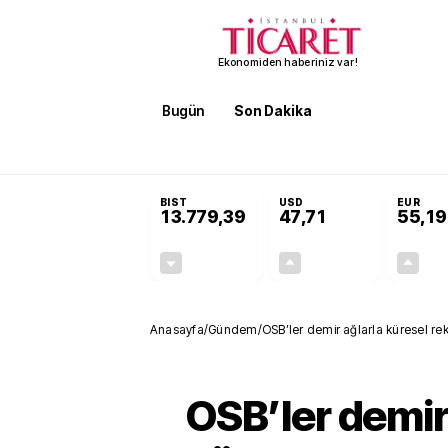
Ekonomiden haberiniz var!
Bugün
Son Dakika
Finans
EKST
SON DAKİKA
Öğrenci affı ve ek sınav hakkı 
BIST
USD
EUR
13.779,39
47,71
55,19
-0,14%
+0,18%
-19,42
0,09
Anasayfa
/
Gündem
/
OSB’ler demir ağlarla küresel r
OSB’ler demir