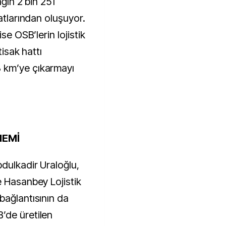
ağın 2 bin 251
atlarından oluşuyor.
se OSB’lerin lojistik
tisak hattı
 km’ye çıkarmayı
NEMİ
dulkadir Uraloğlu,
e Hasanbey Lojistik
bağlantısının da
’de üretilen