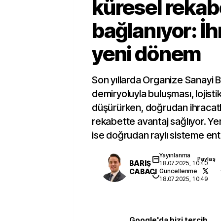
küresel rekab
bağlanıyor: İh
yeni dönem
Son yıllarda Organize Sanayi B
demiryoluyla buluşması, lojistik
düşürürken, doğrudan ihracatl
rekabette avantaj sağlıyor. Ye
ise doğrudan raylı sisteme en
Yayınlanma
Paylaş
BARIŞ
18.07.2025, 10:40
CABACI
Güncellenme
18.07.2025, 10:49
Google'da bizi tercih