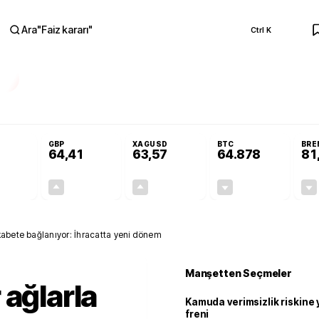
Ara
"
Faiz kararı
"
Ctrl K
RA
Resmi Gazete'de!
Öğrenci affı ve ek sınav hakkı Resmi Gazete'de!
GBP
XAGUSD
BTC
BRE
64,41
63,57
64.878
81
+0,32%
+0,38%
+3,37%
-0,18%
0,18
0,24
2,07
+0,00
ekabete bağlanıyor: İhracatta yeni dönem
Manşetten Seçmeler
 ağlarla
Kamuda verimsizlik riskine
freni