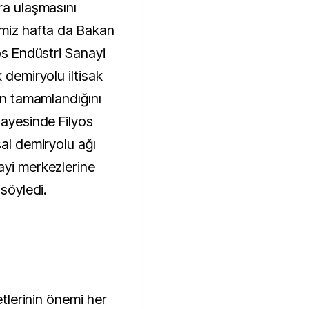
ra ulaşmasını
imiz hafta da Bakan
yos Endüstri Sanayi
 demiryolu iltisak
nin tamamlandığını
sayesinde Filyos
sal demiryolu ağı
ayi merkezlerine
 söyledi.
etlerinin önemi her