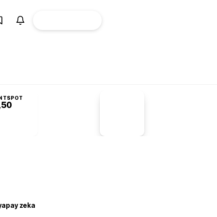
ÜYE
CANLI BORSA
Girişi
NTSPOT
,50
PİYASA
VERİLERİ
-1,55%
-1,28
 yapay zeka