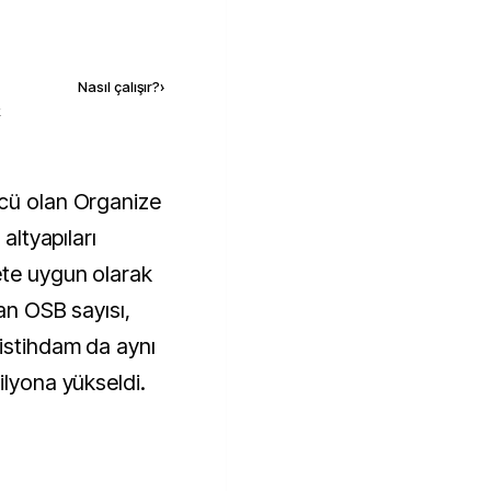
Kaynak ekle
Nasıl çalışır?
›
k
 altyapıları
ete uygun olarak
lan OSB sayısı,
 istihdam da aynı
ilyona yükseldi.