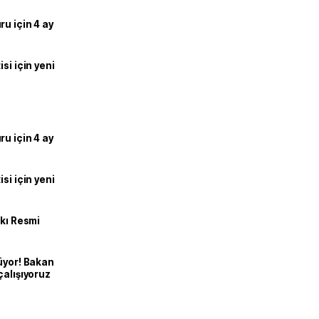
u için 4 ay
si için yeni
u için 4 ay
si için yeni
kkı Resmi
üyor! Bakan
çalışıyoruz