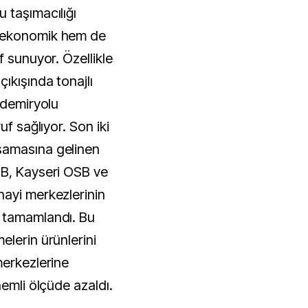
 taşımacılığı
 ekonomik hem de
f sunuyor. Özellikle
ıkışında tonajlı
 demiryolu
uf sağlıyor. Son iki
şamasına gelinen
SB, Kayseri OSB ve
ayi merkezlerinin
 tamamlandı. Bu
elerin ürünlerini
merkezlerine
nemli ölçüde azaldı.