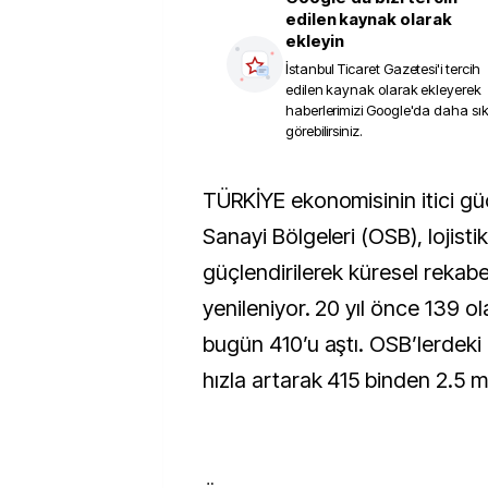
edilen kaynak olarak
ekleyin
İstanbul Ticaret Gazetesi
'i tercih
edilen kaynak olarak ekleyerek
haberlerimizi Google'da daha sı
görebilirsiniz.
TÜRKİYE ekonomisinin itici gücü olan Organize
Sanayi Bölgeleri (OSB), lojistik
güçlendirilerek küresel rekab
yenileniyor. 20 yıl önce 139 o
bugün 410’u aştı. OSB’lerdeki
hızla artarak 415 binden 2.5 m