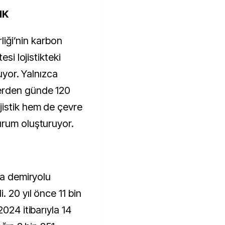
IK
rliği’nin karbon
esi lojistikteki
luyor. Yalnızca
erden günde 120
jistik hem de çevre
urum oluşturuyor.
da demiryolu
. 20 yıl önce 11 bin
024 itibarıyla 14