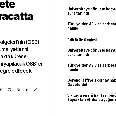
ete
Üniversiteye dönüşte başvur
racatta
süre tanındı
Türkiye'den AB vize serbesti
hamle
Editörün Seçimi
ölgeleri’nin (OSB)
 maliyetlerini
Üniversiteye dönüşte başvur
süre tanındı
a da küresel
ni yapılacak OSB’ler
Türkiye'den AB vize serbesti
hamle
tegre edilecek.
Öğrenci affı ve ek sınav ha
Gazete'de!
N
3 kıtada enerji hamlesi büy
Bayraktar: Afrika'da yoğun 