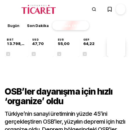
Bugün
Son Dakika
Finans
EKSTRA
BIST
USD
EUR
GBP
13.798,82
47,70
55,00
64,22
PİYASA
VERİLERİ
+0,70%
+0,16%
-0,02%
+0,07%
Gündem
OSB’ler dayanışma için hızlı
‘organize’ oldu
Türkiye’nin sanayi üretiminin yüzde 45’ini
gerçekleştiren OSB’ler, yüzyılın depremi için hızlı
organize oldu. Deprem bölgesindeki OSB’ler,