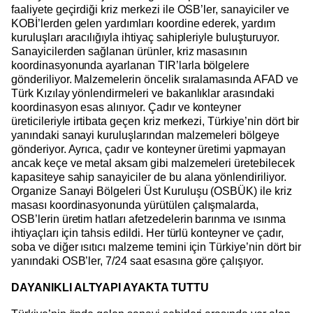
faaliyete geçirdiği kriz merkezi ile OSB’ler, sanayiciler ve
KOBİ’lerden gelen yardımları koordine ederek, yardım
kuruluşları aracılığıyla ihtiyaç sahipleriyle buluşturuyor.
Sanayicilerden sağlanan ürünler, kriz masasının
koordinasyonunda ayarlanan TIR’larla bölgelere
gönderiliyor. Malzemelerin öncelik sıralamasında AFAD ve
Türk Kızılay yönlendirmeleri ve bakanlıklar arasındaki
koordinasyon esas alınıyor. Çadır ve konteyner
üreticileriyle irtibata geçen kriz merkezi, Türkiye’nin dört bir
yanındaki sanayi kuruluşlarından malzemeleri bölgeye
gönderiyor. Ayrıca, çadır ve konteyner üretimi yapmayan
ancak keçe ve metal aksam gibi malzemeleri üretebilecek
kapasiteye sahip sanayiciler de bu alana yönlendiriliyor.
Organize Sanayi Bölgeleri Üst Kuruluşu (OSBÜK) ile kriz
masası koordinasyonunda yürütülen çalışmalarda,
OSB’lerin üretim hatları afetzedelerin barınma ve ısınma
ihtiyaçları için tahsis edildi. Her türlü konteyner ve çadır,
soba ve diğer ısıtıcı malzeme temini için Türkiye’nin dört bir
yanındaki OSB’ler, 7/24 saat esasına göre çalışıyor.
DAYANIKLI ALTYAPI AYAKTA TUTTU