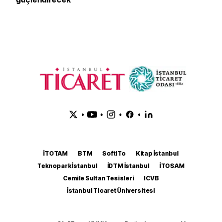
•
•
•
•
İTOTAM
BTM
SoftITo
Kitap İstanbul
Teknopark İstanbul
İDTM İstanbul
İTOSAM
Cemile Sultan Tesisleri
ICVB
İstanbul Ticaret Üniversitesi