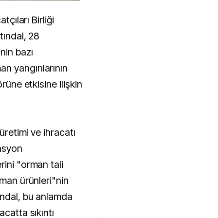
tçıları Birliği
tındal, 28
nin bazı
n yangınlarının
rüne etkisine ilişkin
üretimi ve ihracatı
rasyon
ini "orman tali
rman ürünleri"nin
ındal, bu anlamda
acatta sıkıntı