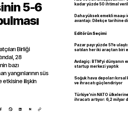
inin 5-6
kadar yüzde 50 ihtimal veril
 bulması
Daha yüksek emekli maaşı 
avantajı: Dilekçe tarihine d
Editörün Seçimi
Pazar payı yüzde 51’e ulaşt
çıları Birliği
satılan her iki araçtan biri e
hibrit
ındal, 28
Avdagiç: BTM’yi dünyanın en 
nin bazı
startup merkezi yaptık
n yangınlarının süs
Soğuk hava depoları kırsal 
 etkisine ilişkin
ve ihracatı güçlendiriyor
Türkiye'nin NATO ülkeleri
ihracatı artıyor: 6,2 milyar d
milyar doları aştı
N