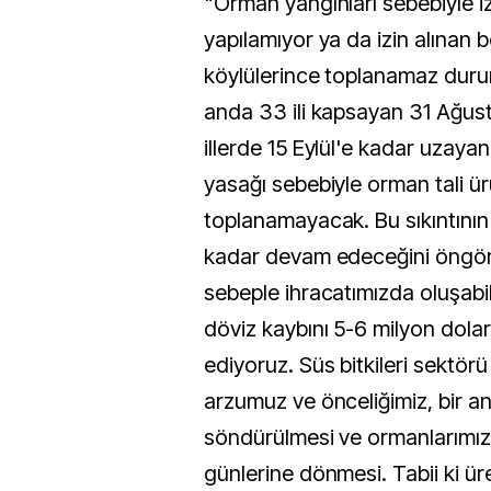
"Orman yangınları sebebiyle iz
yapılamıyor ya da izin alınan
köylülerince toplanamaz dur
anda 33 ili kapsayan 31 Ağust
illerde 15 Eylül'e kadar uzaya
yasağı sebebiyle orman tali ür
toplanamayacak. Bu sıkıntının
kadar devam edeceğini öngör
sebeple ihracatımızda oluşabi
döviz kaybını 5-6 milyon dola
ediyoruz. Süs bitkileri sektör
arzumuz ve önceliğimiz, bir a
söndürülmesi ve ormanlarımızı
günlerine dönmesi. Tabii ki ür