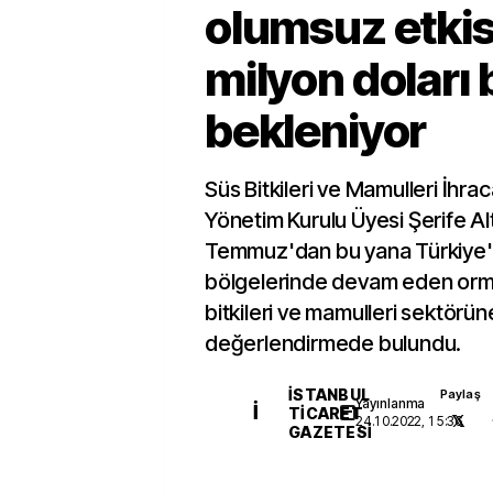
olumsuz etkis
milyon doları
bekleniyor
Süs Bitkileri ve Mamulleri İhracat
Yönetim Kurulu Üyesi Şerife Alt
Temmuz'dan bu yana Türkiye'
bölgelerinde devam eden orma
bitkileri ve mamulleri sektörüne
değerlendirmede bulundu.
İSTANBUL
Paylaş
Yayınlanma
İ
TICARET
24.10.2022, 15:36
GAZETESI