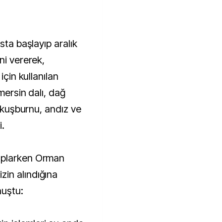
sta başlayıp aralık
ni vererek,
için kullanılan
mersin dalı, dağ
, kuşburnu, andız ve
i.
oplarken Orman
in alındığına
nuştu: