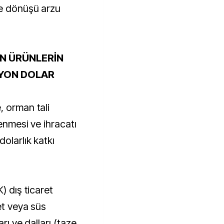
le dönüşü arzu
N ÜRÜNLERİN
LYON DOLAR
, orman tali
lenmesi ve ihracatı
olarlık katkı
) dış ticaret
et veya süs
rı ve dalları (taze