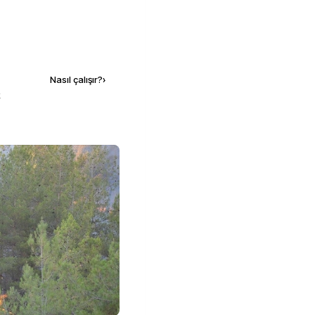
Kaynak ekle
Nasıl çalışır?
›
k