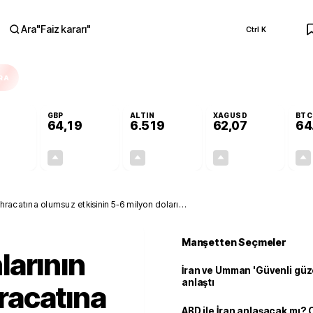
Ara
"
Faiz kararı
"
Ctrl K
RA
GBP
ALTIN
XAGUSD
BTC
64,19
6.519
62,07
64
+0,11%
+0,14%
+0,35%
+0,05%
0,06
0,09
22,59
0,03
 ihracatına olumsuz etkisinin 5-6 milyon doları
Manşetten Seçmeler
larının
İran ve Umman 'Güvenli güz
anlaştı
hracatına
ABD ile İran anlaşacak mı?