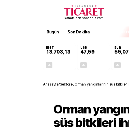
Ekonomiden haberiniz var!
Bugün
Son Dakika
Finans
EKST
BIST
USD
EUR
13.703,13
47,59
55,07
+0,11%
+0,06%
15,20
0,03
Anasayfa
/
Sektörel
/
Orman yangınlarının süs bitkileri
bulması bekleniyor
Orman yangın
süs bitkileri i