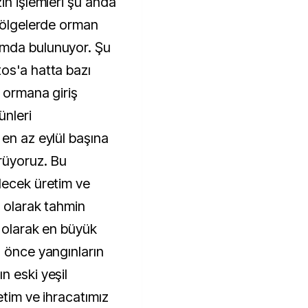
in işlemleri şu anda
 bölgelerde orman
umda bulunuyor. Şu
os'a hatta bazı
n ormana giriş
ünleri
 en az eylül başına
üyoruz. Bu
lecek üretim ve
r olarak tahmin
ü olarak en büyük
n önce yangınların
n eski yeşil
etim ve ihracatımız