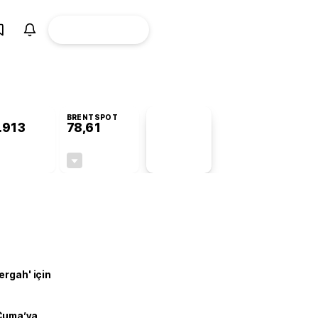
ÜYE
CANLI BORSA
Girişi
BRENTSPOT
.913
78,61
PİYASA
VERİLERİ
+0,92%
-0,38%
+0,00
-0,30
ergah' için
 Cuma’ya