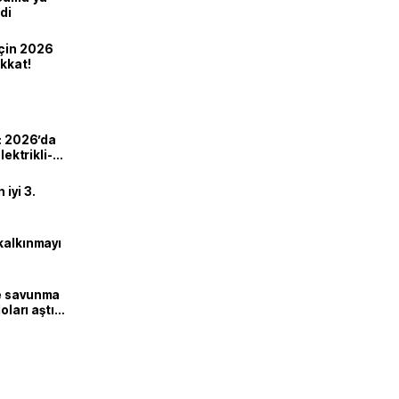
di
için 2026
ikkat!
ı: 2026’da
lektrikli-
iyi 3.
kalkınmayı
ne savunma
oları aştı