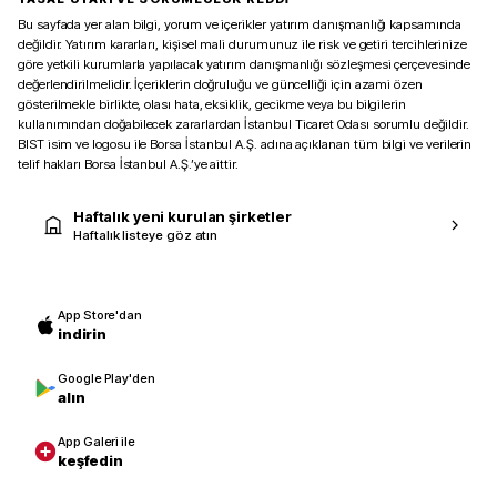
Bu sayfada yer alan bilgi, yorum ve içerikler yatırım danışmanlığı kapsamında
değildir. Yatırım kararları, kişisel mali durumunuz ile risk ve getiri tercihlerinize
göre yetkili kurumlarla yapılacak yatırım danışmanlığı sözleşmesi çerçevesinde
değerlendirilmelidir. İçeriklerin doğruluğu ve güncelliği için azami özen
gösterilmekle birlikte, olası hata, eksiklik, gecikme veya bu bilgilerin
kullanımından doğabilecek zararlardan İstanbul Ticaret Odası sorumlu değildir.
BIST isim ve logosu ile Borsa İstanbul A.Ş. adına açıklanan tüm bilgi ve verilerin
telif hakları Borsa İstanbul A.Ş.’ye aittir.
Haftalık yeni kurulan şirketler
Haftalık listeye göz atın
App Store'dan
indirin
Google Play'den
alın
App Galeri ile
keşfedin