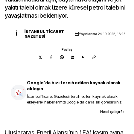
yakıtı talebi olmak üzere küresel petrol talebini
yavaşlatması bekleniyor.
İSTANBUL TICARET
İ
Yayınlanma
24.10.2022, 16:15
GAZETESI
Paylaş
N
Google'da bizi tercih edilen kaynak olarak
ekleyin
İstanbul Ticaret Gazetesi
'i tercih edilen kaynak olarak
ekleyerek haberlerimizi Google'da daha sık görebilirsiniz.
Kaynak ekle
Nasıl çalışır?
›
Uluslararası Enerji Ajansı’nın (IEA) kasım ayına