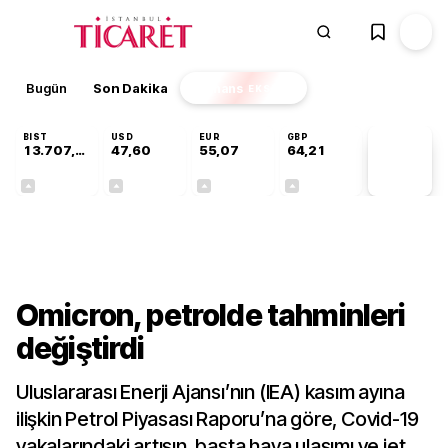
Bugün
Son Dakika
Finans
EKSTRA
BIST
USD
EUR
GBP
13.707,75
47,60
55,07
64,21
PİYASA
VERİLERİ
+0,03%
+0,06%
+0,11%
+0,18%
Gündem
Omicron, petrolde tahminleri
değiştirdi
Uluslararası Enerji Ajansı’nın (IEA) kasım ayına
ilişkin Petrol Piyasası Raporu’na göre, Covid-19
vakalarındaki artışın, başta hava ulaşımı ve jet