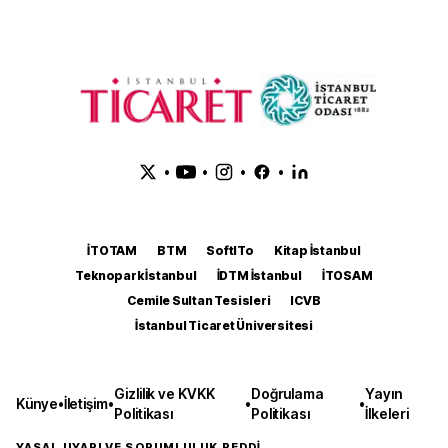
•
•
•
•
İTOTAM
BTM
SoftITo
Kitap İstanbul
Teknopark İstanbul
İDTM İstanbul
İTOSAM
Cemile Sultan Tesisleri
ICVB
İstanbul Ticaret Üniversitesi
Gizlilik ve KVKK
Doğrulama
Yayın
Künye
•
İletişim
•
•
•
Politikası
Politikası
İlkeleri
YASAL UYARI VE SORUMLULUK REDDİ