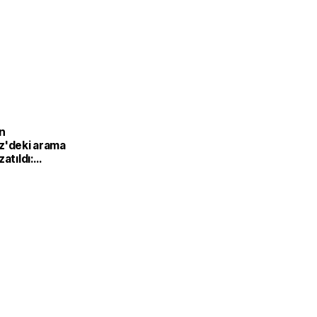
n
z'deki arama
atıldı:
çıklarında
er sürecek