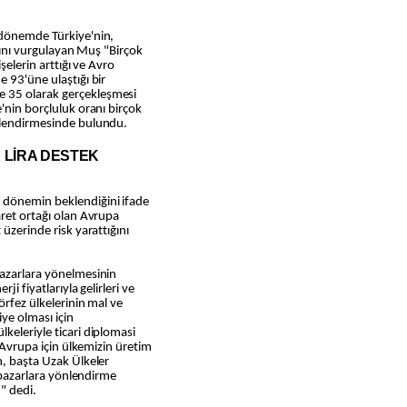
 dönemde Türkiye'nin,
ığını vurgulayan Muş "Birçok
şelerin arttığı ve Avro
 93'üne ulaştığı bir
 35 olarak gerçekleşmesi
'nin borçluluk oranı birçok
erlendirmesinde bulundu.
R LİRA DESTEK
 dönemin beklendiğini ifade
aret ortağı olan Avrupa
üzerinde risk yarattığını
pazarlara yönelmesinin
ji fiyatlarıyla gelirleri ve
örfez ülkelerinin mal ve
iye olması için
keleriyle ticari diplomasi
, Avrupa için ülkemizin üretim
n, başta Uzak Ülkeler
ı pazarlara yönlendirme
" dedi.