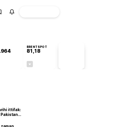
ÜYE
CANLI BORSA
Girişi
BRENTSPOT
.964
81,18
PİYASA
VERİLERİ
+0,61%
-1,93%
+0,00
-1,60
hi ittifak:
e Pakistan
dı
ne zaman