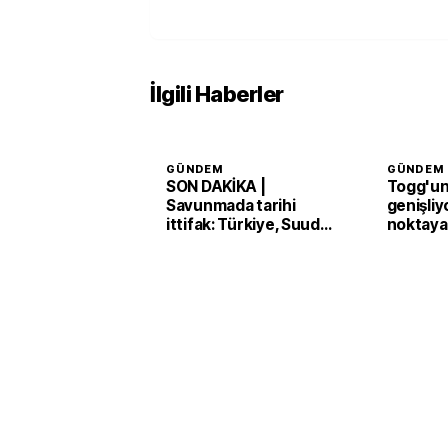
İlgili Haberler
GÜNDEM
GÜNDEM
SON DAKİKA |
Togg'un 
Savunmada tarihi
genişliy
ittifak: Türkiye, Suudi
noktaya
Arabistan ve Pakistan
'Mekke Anlaşması'nı
imzaladı