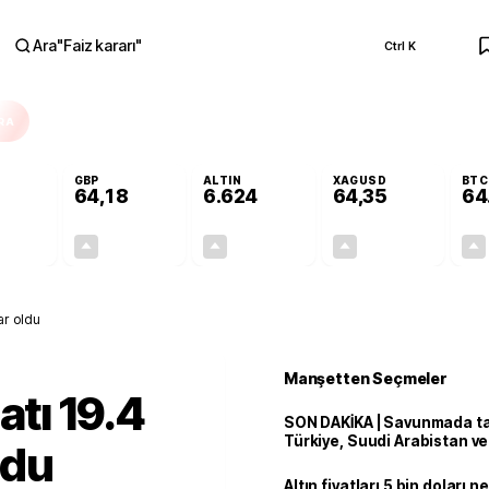
Ara
"
Faiz kararı
"
Ctrl K
RA
GBP
ALTIN
XAGUSD
BTC
64,18
6.624
64,35
64
+0,05%
+0,01%
+2,02%
+4,63%
0,03
0,01
131,12
2,85
ar oldu
Manşetten Seçmeler
atı 19.4
SON DAKİKA | Savunmada tari
Türkiye, Suudi Arabistan v
ldu
'Mekke Anlaşması'nı imzala
Altın fiyatları 5 bin doları 