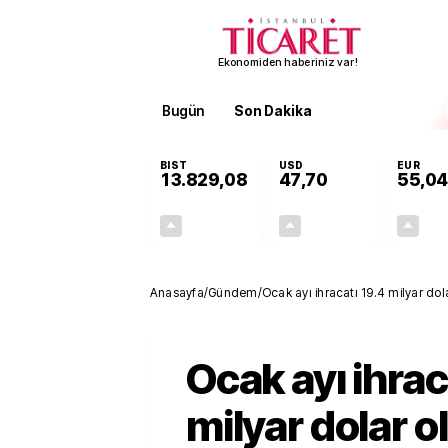
Ekonomiden haberiniz var!
Bugün
Son Dakika
Finans
EKST
BIST
USD
EUR
13.829,08
47,70
55,04
+0,22%
+0,17%
30,27
0,08
Anasayfa
/
Gündem
/
Ocak ayı ihracatı 19.4 milyar dol
Ocak ayı ihrac
milyar dolar o