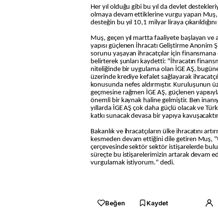
Her yıl olduğu gibi bu yıl da devlet destekleri
olmaya devam ettiklerine vurgu yapan Muş, 2
desteğin bu yıl 10,1 milyar liraya çıkarıldığını 
Muş, geçen yıl martta faaliyete başlayan ve
yapısı güçlenen İhracatı Geliştirme Anonim Ş
sorunu yaşayan ihracatçılar için finansmana e
belirterek şunları kaydetti: "İhracatın fina
niteliğinde bir uygulama olan İGE AŞ, bugüne
üzerinde krediye kefalet sağlayarak ihracatç
konusunda nefes aldırmıştır. Kuruluşunun üz
geçmesine rağmen İGE AŞ, güçlenen yapısıyla 
önemli bir kaynak haline gelmiştir. Ben ina
yıllarda İGE AŞ çok daha güçlü olacak ve Tü
katkı sunacak devasa bir yapıya kavuşacaktır
Bakanlık ve ihracatçıların ülke ihracatını artı
kesmeden devam ettiğini dile getiren Muş, 
çerçevesinde sektör sektör istişarelerde b
süreçte bu istişarelerimizin artarak devam e
vurgulamak istiyorum." dedi.
Beğen
Kaydet