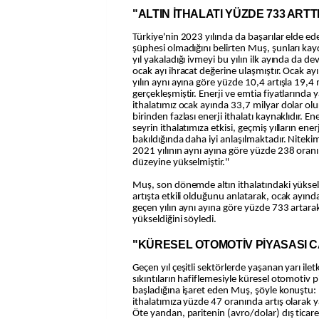
"ALTIN İTHALATI YÜZDE 733 ARTT
Türkiye'nin 2023 yılında da başarılar elde e
şüphesi olmadığını belirten Muş, şunları kayd
yıl yakaladığı ivmeyi bu yılın ilk ayında da 
ocak ayı ihracat değerine ulaşmıştır. Ocak ay
yılın aynı ayına göre yüzde 10,4 artışla 19,4 
gerçekleşmiştir. Enerji ve emtia fiyatlarında ya
ithalatımız ocak ayında 33,7 milyar dolar ol
birinden fazlası enerji ithalatı kaynaklıdır. En
seyrin ithalatımıza etkisi, geçmiş yılların enerj
bakıldığında daha iyi anlaşılmaktadır. Nitekim,
2021 yılının aynı ayına göre yüzde 238 oranı
düzeyine yükselmiştir."
Muş, son dönemde altın ithalatındaki yüksel
artışta etkili olduğunu anlatarak, ocak ayında
geçen yılın aynı ayına göre yüzde 733 artara
yükseldiğini söyledi.
"KÜRESEL OTOMOTİV PİYASASI 
Geçen yıl çeşitli sektörlerde yaşanan yarı ilet
sıkıntıların hafiflemesiyle küresel otomotiv
başladığına işaret eden Muş, şöyle konuşt
ithalatımıza yüzde 47 oranında artış olarak y
Öte yandan, paritenin (avro/dolar) dış ticar