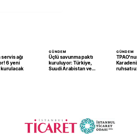
GÜNDEM
GÜNDEM
servis ağı
Üçlü savunma paktı
TPAO'nu
or! 6 yeni
kuruluyor: Türkiye,
Karadeni
 kurulacak
Suudi Arabistan ve
ruhsatı uz
Pakistan’dan ortak
Samsun a
adım
faaliyetl