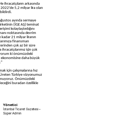
yle ihracatçıların arkasında
022'de 5,2 milyar lira olan
bildirdi.
 ağustos ayında sermaye
irketinin (İGE AŞ) teminat
rişimi kolaylaştırdığını
nsmanı noktasında devrim
 kadar 21 milyar liranın
ılarımıza finansman
erinden çok az bir süre
ihracatçılarımız için çok
nıyorum ki önümüzdeki
rk ekonomisine daha büyük
."
rmak için çalışmalarına hız
"Üreten Türkiye vizyonumuz
ulunuyoruz. Önümüzdeki
deceğini buradan özellikle
Yönetici
İstanbul Ticaret Gazetesi –
Süper Admin