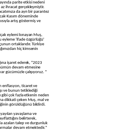
yında parite etkisi nedeni
az ihracat gerçekleşmiştir.
racatımıza da ayrı bir parantez
 Ocak-Kasım döneminde
kısıyla artış göstermiş ve
alçak eylemi kınayan Muş,
Bu eyleme 'ifade özgürlüğü'
unun ortaklarıdır. Türkiye
cağımızdan hiç kimsenin
ığına işaret ederek, "2023
örünümün devam etmesine
var gücümüzle çalışıyoruz. "
 enflasyon, ticaret ve
 ve bunun tetiklediği
sı gibi çok fazla etkenin neden
una dikkati çeken Muş, mal ve
ğinin görüldüğünü bildirdi.
 yayılan yavaşlama ve
yıflattığını belirterek,
da azalan talep ve durgunluk
ıkarmalar devam etmektedir."