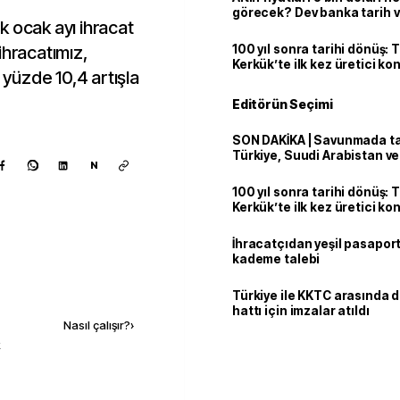
görecek? Dev banka tarih v
k ocak ayı ihracat
ihracatımız,
100 yıl sonra tarihi dönüş: 
Kerkük’te ilk kez üretici k
e yüzde 10,4 artışla
Editörün Seçimi
SON DAKİKA | Savunmada tari
Türkiye, Suudi Arabistan v
N
'Mekke Anlaşması'nı imzala
100 yıl sonra tarihi dönüş: 
Kerkük’te ilk kez üretici k
İhracatçıdan yeşil pasaport
kademe talebi
Kaynak ekle
Türkiye ile KKTC arasında 
hattı için imzalar atıldı
Nasıl çalışır?
›
k