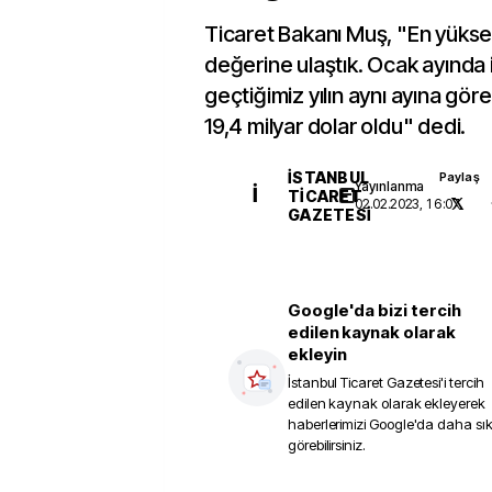
Ticaret Bakanı Muş, "En yükse
değerine ulaştık. Ocak ayında 
geçtiğimiz yılın aynı ayına gör
19,4 milyar dolar oldu" dedi.
İSTANBUL
Paylaş
Yayınlanma
İ
TICARET
02.02.2023, 16:07
GAZETESI
Google'da bizi tercih
edilen kaynak olarak
ekleyin
İstanbul Ticaret Gazetesi
'i tercih
edilen kaynak olarak ekleyerek
haberlerimizi Google'da daha sı
görebilirsiniz.