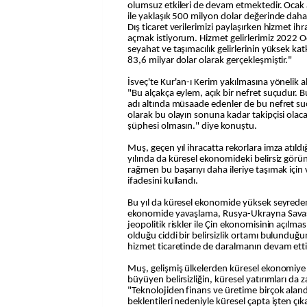
olumsuz etkileri de devam etmektedir. Ocak a
ile yaklaşık 500 milyon dolar değerinde daha 
Dış ticaret verilerimizi paylaşırken hizmet ih
açmak istiyorum. Hizmet gelirlerimiz 2022
seyahat ve taşımacılık gelirlerinin yüksek kat
83,6 milyar dolar olarak gerçekleşmiştir."
İsveç'te Kur'an-ı Kerim yakılmasına yönelik 
"Bu alçakça eylem, açık bir nefret suçudur. 
adı altında müsaade edenler de bu nefret suç
olarak bu olayın sonuna kadar takipçisi ola
şüphesi olmasın." diye konuştu.
Muş, geçen yıl ihracatta rekorlara imza atıld
yılında da küresel ekonomideki belirsiz g
rağmen bu başarıyı daha ileriye taşımak için 
ifadesini kullandı.
Bu yıl da küresel ekonomide yüksek seyreden
ekonomide yavaşlama, Rusya-Ukrayna Savaşı
jeopolitik riskler ile Çin ekonomisinin açılma
olduğu ciddi bir belirsizlik ortamı bulunduğ
hizmet ticaretinde de daralmanın devam etti
Muş, gelişmiş ülkelerden küresel ekonomiye
büyüyen belirsizliğin, küresel yatırımları da za
"Teknolojiden finans ve üretime birçok alan
beklentileri nedeniyle küresel çapta işten ç