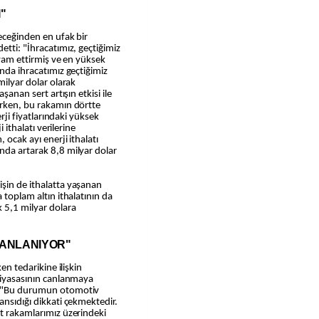
I"
deceğinden en ufak bir
etti: "İhracatımız, geçtiğimiz
devam ettirmiş ve en yüksek
ında ihracatımız geçtiğimiz
milyar dolar olarak
şanan sert artışın etkisi ile
urken, bu rakamın dörtte
erji fiyatlarındaki yüksek
i ithalatı verilerine
 ocak ayı enerji ithalatı
nda artarak 8,8 milyar dolar
işin de ithalatta yaşanan
 toplam altın ithalatının da
k 5,1 milyar dolara
CANLANIYOR"
ken tedarikine ilişkin
 piyasasının canlanmaya
u: "Bu durumun otomotiv
ansıdığı dikkati çekmektedir.
et rakamlarımız üzerindeki