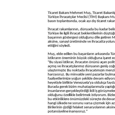
Ticaret Bakanı Mehmet Muş, Ticaret Bakanlığı Konferans Salonu'nda,
Türkiye İhracatçılar Meclisi (TİM) Başkanı Mu
basın toplantısında, ocak ayı dış ticaret rakam
İhracat rakamlarının, dünyada bu kadar belirs
Türkiye ile ilgili ihracat beklentilerinin düşt
başarının göstergesi olduğunu dile getiren M
aksine, sanayi üretiminde ve ihracatta yolu
ettiğini söyledi.
Muş, elde edilen bu başarıların arkasında Tü
istikrarın öneminin büyük olduğuna işaret ede
"Bu siyasi istikrar, ihracatın önünü açan poli
açmış ve ihracatçılarımız dünyanın geniş coğr
ulaştırmıştır. Bu noktada ihracatımızın menzi
harcıyoruz. Bu minvalde yeni pazarlar bulmak
faaliyetlerimize yoğun şekilde devam ediyor
heyetiyle birlikte Venezuela'ya oldukça faydal
Burada gerek bizim muhataplarımızla yaptığım
insanlarının gerçekleştirdiği ikili iş görüşmel
olduğunu özellikle belirtmek istiyorum. Bizl
bu etkinliklere önümüzdeki süreçte de devam
hangi ülkede ne sorunu varsa çözmek için az
Birilerinin çizdiği felaket senaryolarının aks
potansiyeline inanıyoruz."