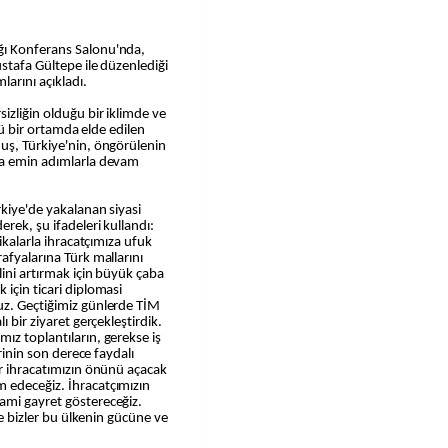
stafa Gültepe ile düzenlediği
larını açıkladı.
izliğin olduğu bir iklimde ve
üğü bir ortamda elde edilen
uş, Türkiye'nin, öngörülenin
na emin adımlarla devam
rkiye'de yakalanan siyasi
rek, şu ifadeleri kullandı:
tikalarla ihracatçımıza ufuk
afyalarına Türk mallarını
lini artırmak için büyük çaba
 için ticari diplomasi
uz. Geçtiğimiz günlerde TİM
ı bir ziyaret gerçekleştirdik.
ız toplantıların, gerekse iş
erinin son derece faydalı
er ihracatımızın önünü açacak
 edeceğiz. İhracatçımızın
ami gayret göstereceğiz.
ine bizler bu ülkenin gücüne ve