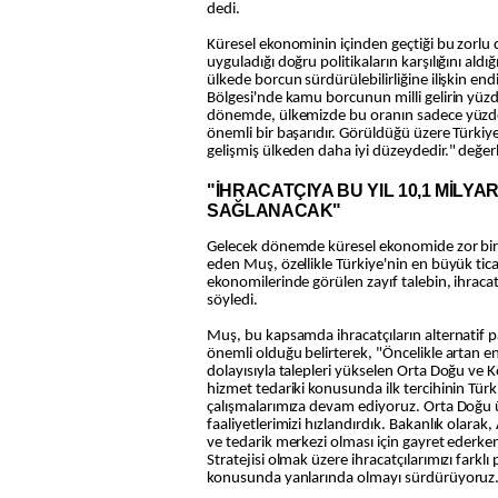
dedi.
Küresel ekonominin içinden geçtiği bu zorlu
uyguladığı doğru politikaların karşılığını ald
ülkede borcun sürdürülebilirliğine ilişkin endi
Bölgesi'nde kamu borcunun milli gelirin yüzde
dönemde, ülkemizde bu oranın sadece yüzde
önemli bir başarıdır. Görüldüğü üzere Türkiye
gelişmiş ülkeden daha iyi düzeydedir." değ
"İHRACATÇIYA BU YIL 10,1 MİLYA
SAĞLANACAK"
Gelecek dönemde küresel ekonomide zor bir
eden Muş, özellikle Türkiye'nin en büyük tic
ekonomilerinde görülen zayıf talebin, ihracat 
söyledi.
Muş, bu kapsamda ihracatçıların alternatif 
önemli olduğu belirterek, "Öncelikle artan ener
dolayısıyla talepleri yükselen Orta Doğu ve K
hizmet tedariki konusunda ilk tercihinin Türk
çalışmalarımıza devam ediyoruz. Orta Doğu ül
faaliyetlerimizi hızlandırdık. Bakanlık olarak
ve tedarik merkezi olması için gayret ederke
Stratejisi olmak üzere ihracatçılarımızı farkl
konusunda yanlarında olmayı sürdürüyoruz.