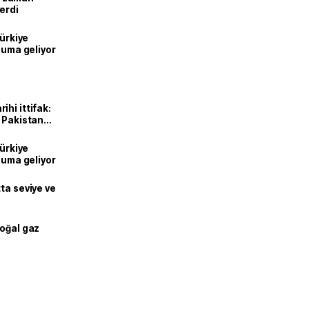
erdi
Türkiye
onuma geliyor
hi ittifak:
e Pakistan
dı
Türkiye
onuma geliyor
ta seviye ve
doğal gaz