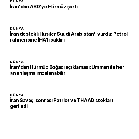
DÜNYA
İran'dan ABD'ye Hürmüz şartı
DÜNYA
İran destekli Husiler Suudi Arabistan'ı vurdu: Petrol
rafinerisine İHA'lı saldırı
DÜNYA
İran'dan Hürmüz Boğazı açıklaması: Umman ile her
an anlaşma imzalanabilir
DÜNYA
İran Savaşı sonrası Patriot ve THAAD stokları
geriledi