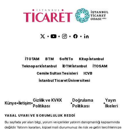
•
•
•
•
İTOTAM
BTM
SoftITo
Kitap İstanbul
Teknopark İstanbul
İDTM İstanbul
İTOSAM
Cemile Sultan Tesisleri
ICVB
İstanbul Ticaret Üniversitesi
Gizlilik ve KVKK
Doğrulama
Yayın
Künye
•
İletişim
•
•
•
Politikası
Politikası
İlkeleri
YASAL UYARI VE SORUMLULUK REDDİ
Bu sayfada yer alan bilgi, yorum ve içerikler yatırım danışmanlığı kapsamında
değildir. Yatırım kararları, kişisel mali durumunuz ile risk ve getiri tercihlerinize