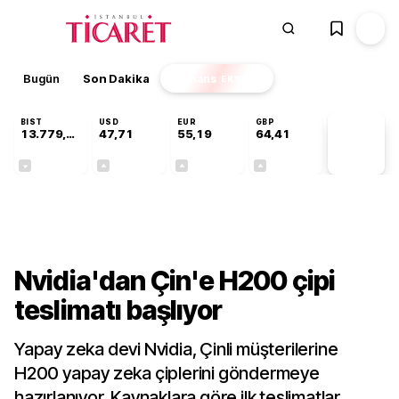
Bugün
Son Dakika
Finans
EKSTRA
BIST
USD
EUR
GBP
13.779,39
47,71
55,19
64,41
PİYASA
VERİLERİ
-0,14%
+0,18%
+0,32%
+0,38%
Dünya
Nvidia'dan Çin'e H200 çipi
teslimatı başlıyor
Yapay zeka devi Nvidia, Çinli müşterilerine
H200 yapay zeka çiplerini göndermeye
hazırlanıyor. Kaynaklara göre ilk teslimatlar