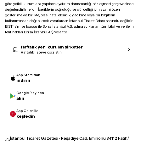
göre yetkili kurumlarla yapılacak yatırım danışmanlığı sözleşmesi çerçevesinde
değerlendirilmelidir. İçeriklerin doğruluğu ve güncelliği için azami özen
gösterilmekle birlikte, olası hata, eksiklik, gecikme veya bu bilgilerin
kullanımından doğabilecek zararlardan İstanbul Ticaret Odası sorumlu değildir.
BIST isim ve logosu ile Borsa İstanbul A.Ş. adına açıklanan tüm bilgi ve verilerin
telif hakları Borsa İstanbul A.Ş.’ye aittir.
Haftalık yeni kurulan şirketler
Haftalık listeye göz atın
App Store'dan
indirin
Google Play'den
alın
App Galeri ile
keşfedin
İstanbul Ticaret Gazetesi · Reşadiye Cad. Eminönü 34112 Fatih/