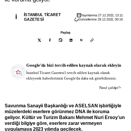
İSTANBUL TICARET
Yayınlanma
27.12.2022, 13:11
İ
GAZETESI
Güncellenme
28.12.2022, 00:16
Paylaş
N
Google'da bizi tercih edilen kaynak olarak ekleyin
İstanbul Ticaret Gazetesi
'i tercih edilen kaynak olarak
ekleyerek haberlerimizi Google'da daha sık görebilirsiniz.
Kaynak ekle
›
Nasıl çalışır?
Savunma Sanayii Başkanlığı ve ASELSAN işbirliğiyle
müzelerdeki eserlere görünmez DNA ile koruma
geliyor. Kültür ve Turizm Bakanı Mehmet Nuri Ersoy’un
verdiği bilgiye göre, eserlere zarar vermeyen
uygulamaya 2023 yılında geçilecek.