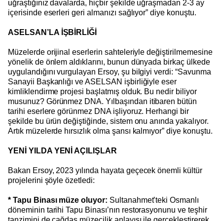
uğraştığınız davalarda, hiçbir şekilde uğraşmadan 2-3 ay
içerisinde eserleri geri almanızı sağlıyor” diye konuştu.
ASELSAN’LA İŞBİRLİĞİ
Müzelerde orijinal eserlerin sahteleriyle değiştirilmemesine
yönelik de önlem aldıklarını, bunun dünyada birkaç ülkede
uygulandığını vurgulayan Ersoy, şu bilgiyi verdi: “Savunma
Sanayii Başkanlığı ve ASELSAN işbirliğiyle eser
kimliklendirme projesi başlatmış olduk. Bu nedir biliyor
musunuz? Görünmez DNA. Yılbaşından itibaren bütün
tarihi eserlere görünmez DNA işliyoruz. Herhangi bir
şekilde bu ürün değiştiğinde, sistem onu anında yakalıyor.
Artık müzelerde hırsızlık olma şansı kalmıyor” diye konuştu.
YENİ YILDA YENİ AÇILIŞLAR
Bakan Ersoy, 2023 yılında hayata geçecek önemli kültür
projelerini şöyle özetledi:
* Tapu Binası müze oluyor:
Sultanahmet’teki Osmanlı
döneminin tarihi Tapu Binası’nın restorasyonunu ve teşhir
tanzimini de çağdaş müzecilik anlayışı ile gerçekleştirerek,