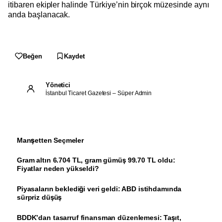
itibaren ekipler halinde Türkiye’nin birçok müzesinde aynı
anda başlanacak.
Kaydet
Beğen
Yönetici
İstanbul Ticaret Gazetesi – Süper Admin
Manşetten Seçmeler
Gram altın 6.704 TL, gram gümüş 99.70 TL oldu:
Fiyatlar neden yükseldi?
Piyasaların beklediği veri geldi: ABD istihdamında
sürpriz düşüş
BDDK’dan tasarruf finansman düzenlemesi: Taşıt,