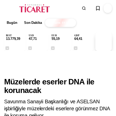
Bugün
Son Dakika
Finans
EKSTRA
BIST
USD
EUR
GBP
13.779,39
47,71
55,19
64,41
PİYASA
VERİLERİ
-0,14%
+0,18%
+0,32%
+0,38%
Gündem
Müzelerde eserler DNA ile
korunacak
Savunma Sanayii Başkanlığı ve ASELSAN
işbirliğiyle müzelerdeki eserlere görünmez DNA
ile koruma geliyor.