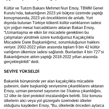
Kültür ve Turizm Bakanı Mehmet Nuri Ersoy, TBMM Genel
Kurulu’nda, bakanlığının 2023 yılı bütçesi üzerinde yaptığı
konuşmasında, 2023 yılı önceliklerini de anlattı. Yurt
dışında bulunan Türkiye kökenli kültür varlıklarının iadesi
için yoğun mesai harcadıklarını aktaran Bakan Ersoy,
“Uzmanlaşma ve etkin bir mücadele gerektiren bu
çalışmaları yürütmek üzere kurduğumuz Kaçakçılıkla
Mücadele Daire Başkanlığımız, sorumluluğunun hakkını
veriyor. 2002-2022 yılları arasında toplam 9 bin 42 kültür
varlığının ülkemize iadesi sağlandı. Bunlardan 4 bin 727’si
Bakanlığımızın atılım yaptığı 2018-2022 yılları arasında
gerçekleştirildi” dedi.
SEVİYE YÜKSELDİ
Bakanlık bünyesinde yer alan kaçakçılıkla mücadele
şubesini, daire başkanlığı seviyesine çıkardıklarını aktaran
Ersoy, uzman personel sayısının ise 3 katına çıkarıldığını,
12 ülke ile özel protokol imzalandığını belirtti. Söz konusu
ülkelerin alıcı veya yol güzergahı üzerindeki ülkeler
olduğunu kaydeden Ersoy, “Bu, ülkelerde önceden aylarca