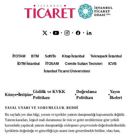
•
•
•
•
İTOTAM
BTM
SoftITo
Kitap İstanbul
Teknopark İstanbul
İDTM İstanbul
İTOSAM
Cemile Sultan Tesisleri
ICVB
İstanbul Ticaret Üniversitesi
Gizlilik ve KVKK
Doğrulama
Yayın
Künye
•
İletişim
•
•
•
Politikası
Politikası
İlkeleri
YASAL UYARI VE SORUMLULUK REDDİ
Bu sayfada yer alan bilgi, yorum ve içerikler yatırım danışmanlığı kapsamında değildir.
Yatırım kararları, kişisel mali durumunuz ile risk ve getiri tercihlerinize göre yetkili
kurumlarla yapılacak yatırım danışmanlığı sözleşmesi çerçevesinde değerlendirilmelidir.
İçeriklerin doğruluğu ve güncelliği için azami özen gösterilmekle birlikte, olası hata,