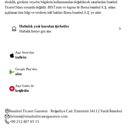
eksiklik, gecikme veya bu bilgilerin kullanımından doğabilecek zararlardan İstanbul
Ticaret Odası sorumlu değildir. BIST isim ve logosu ile Borsa İstanbul A.Ş. adına
açıklanan tüm bilgi ve verilerin telif hakları Borsa İstanbul A.Ş.’ye aittir.
Haftalık yeni kurulan şirketler
Haftalık listeye göz atın
App Store'dan
indirin
Google Play'den
alın
App Galeri ile
keşfedin
İstanbul Ticaret Gazetesi · Reşadiye Cad. Eminönü 34112 Fatih/İstanbul
iletisim@istanbulticaretgazetesi.com
+90 212 467 65 15