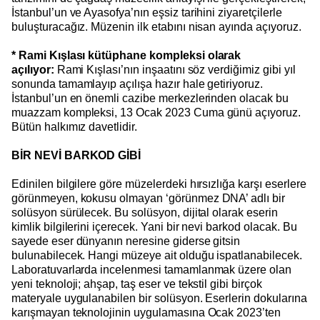
İstanbul’un ve Ayasofya’nın eşsiz tarihini ziyaretçilerle
buluşturacağız. Müzenin ilk etabını nisan ayında açıyoruz.
* Rami Kışlası kütüphane kompleksi olarak
açılıyor:
Rami Kışlası’nın inşaatını söz verdiğimiz gibi yıl
sonunda tamamlayıp açılışa hazır hale getiriyoruz.
İstanbul’un en önemli cazibe merkezlerinden olacak bu
muazzam kompleksi, 13 Ocak 2023 Cuma günü açıyoruz.
Bütün halkımız davetlidir.
BİR NEVİ BARKOD GİBİ
Edinilen bilgilere göre müzelerdeki hırsızlığa karşı eserlere
görünmeyen, kokusu olmayan ‘görünmez DNA’ adlı bir
solüsyon sürülecek. Bu solüsyon, dijital olarak eserin
kimlik bilgilerini içerecek. Yani bir nevi barkod olacak. Bu
sayede eser dünyanın neresine giderse gitsin
bulunabilecek. Hangi müzeye ait olduğu ispatlanabilecek.
Laboratuvarlarda incelenmesi tamamlanmak üzere olan
yeni teknoloji; ahşap, taş eser ve tekstil gibi birçok
materyale uygulanabilen bir solüsyon. Eserlerin dokularına
karışmayan teknolojinin uygulamasına Ocak 2023’ten