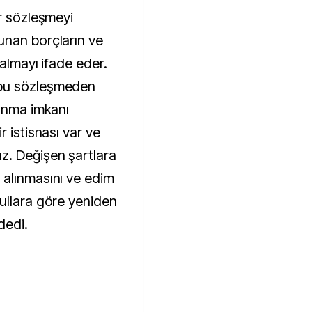
ir sözleşmeyi
unan borçların ve
kalmayı ifade eder.
 bu sözleşmeden
çınma imkanı
r istisnası var ve
z. Değişen şartlara
 alınmasını ve edim
ullara göre yeniden
dedi.