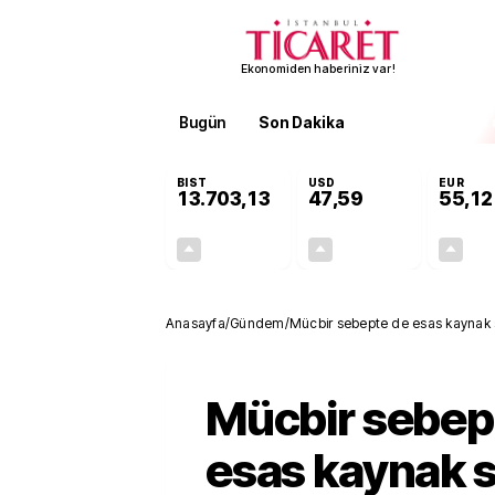
Ekonomiden haberiniz var!
Bugün
Son Dakika
Finans
EKST
BIST
USD
EUR
13.703,13
47,59
55,12
+0,11%
+0,04%
15,20
0,02
Anasayfa
/
Gündem
/
Mücbir sebepte de esas kaynak
Mücbir sebep
esas kaynak 