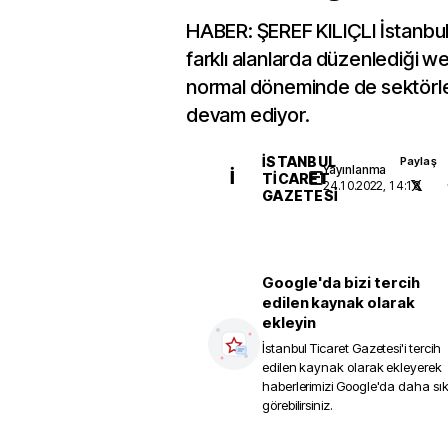
HABER: ŞEREF KILIÇLI İstanbul
farklı alanlarda düzenlediği web
normal döneminde de sektörler
devam ediyor.
İSTANBUL
Paylaş
Yayınlanma
İ
TICARET
24.10.2022, 14:18
GAZETESI
Google'da bizi tercih
edilen kaynak olarak
ekleyin
İstanbul Ticaret Gazetesi
'i tercih
edilen kaynak olarak ekleyerek
haberlerimizi Google'da daha sı
görebilirsiniz.