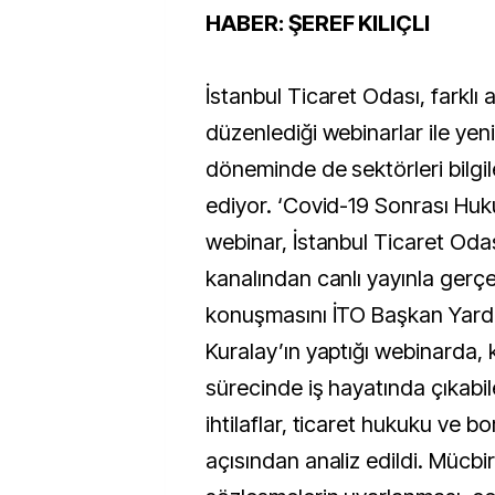
HABER: ŞEREF KILIÇLI
İstanbul Ticaret Odası, farklı 
düzenlediği webinarlar ile yen
döneminde de sektörleri bilg
ediyor. ‘Covid-19 Sonrası Huk
webinar, İstanbul Ticaret Oda
kanalından canlı yayınla gerçekl
konuşmasını İTO Başkan Yardım
Kuralay’ın yaptığı webinarda, 
sürecinde iş hayatında çıkabi
ihtilaflar, ticaret hukuku ve b
açısından analiz edildi. Mücbi