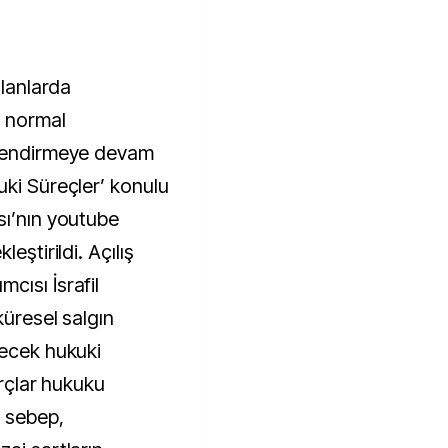
alanlarda
i normal
ilendirmeye devam
uki Süreçler’ konulu
sı’nın youtube
eştirildi. Açılış
cısı İsrafil
küresel salgın
lecek hukuki
orçlar hukuku
r sebep,