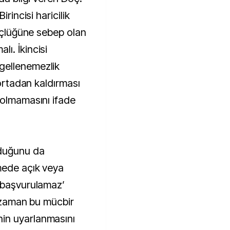
irincisi haricilik
güçlüğüne sebep olan
ı. İkincisi
gellenemezlik
 ortadan kaldırması
 olmamasını ifade
duğunu da
mede açık veya
 başvurulamaz’
o zaman bu mücbir
in uyarlanmasını