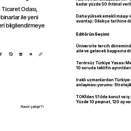
kadar yüzde 50 ihtimal veril
 Ticaret Odası,
inarlar ile yeni
Daha yüksek emekli maaşı 
avantajı: Dilekçe tarihine d
i bilgilendirmeye
Editörün Seçimi
Üniversite tercih dönemind
aile ve gelecek kaygısına d
N
Terörsüz Türkiye Yasası Mec
10 soruda teklifin ayrıntılar
Iraklı uzmanlardan Türkiye-
anlaşması yorumu: Stratejik
Kaynak ekle
TOKİ’den 51 ilde konut ve iş y
Yüzde 10 peşinat, 120 ay v
Nasıl çalışır?
›
k