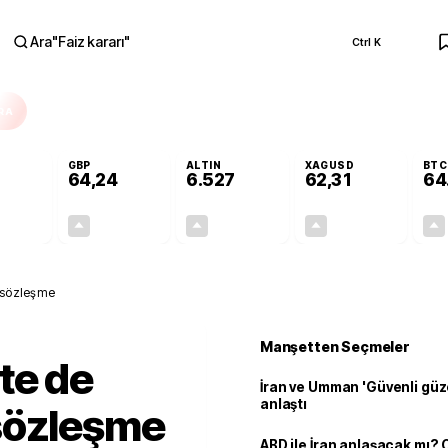
Ara
"
Faiz kararı
"
Ctrl K
RA
GBP
ALTIN
XAGUSD
BTC
64,24
6.527
62,31
64
+0,19%
+0,22%
+0,47%
+0,44%
0,11
0,14
30,83
0,27
 sözleşme
Manşetten Seçmeler
te de
İran ve Umman 'Güvenli güz
anlaştı
sözleşme
ABD ile İran anlaşacak mı?