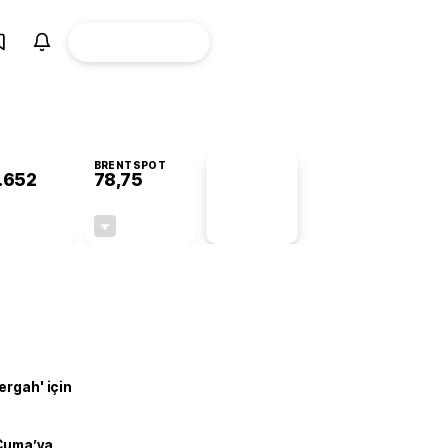
ÜYE
CANLI BORSA
Girişi
BRENTSPOT
.652
78,75
PİYASA
VERİLERİ
+0,96%
-0,20%
+0,00
-0,16
ergah' için
 Cuma’ya