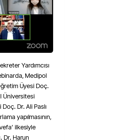
kreter Yardımcısı
ebinarda, Medipol
Öğretim Üyesi Doç.
l Üniversitesi
Doç. Dr. Ali Paslı
lama yapılmasının,
fa’ ilkesiyle
. Dr. Harun