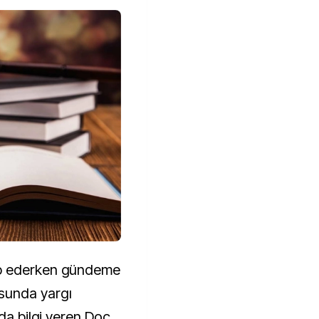
ep ederken gündeme
sunda yargı
da bilgi veren Doç.