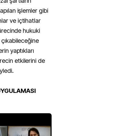
ai şartların
pılan işlemler gibi
ar ve içtihatlar
sürecinde hukuki
 çıkabileceğine
rin yaptıkları
cin etkilerini de
yledi.
UYGULAMASI