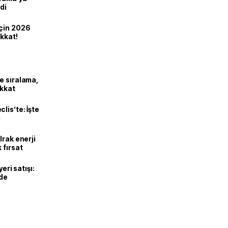
di
için 2026
ikkat!
e sıralama,
ikkat
lis’te: İşte
ı
Irak enerji
 fırsat
eri satışı:
ade