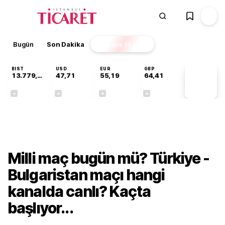
Bugün
Son Dakika
Finans
EKSTRA
BIST
USD
EUR
GBP
13.779,39
47,71
55,19
64,41
PİYASA
VERİLERİ
-0,14%
+0,18%
+0,32%
+0,38%
Gündem
Milli maç bugün mü? Türkiye -
Bulgaristan maçı hangi
kanalda canlı? Kaçta
başlıyor...