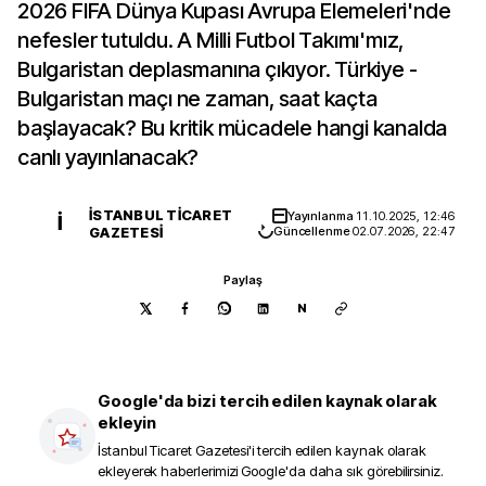
2026 FIFA Dünya Kupası Avrupa Elemeleri'nde
nefesler tutuldu. A Milli Futbol Takımı'mız,
Bulgaristan deplasmanına çıkıyor. Türkiye -
Bulgaristan maçı ne zaman, saat kaçta
başlayacak? Bu kritik mücadele hangi kanalda
canlı yayınlanacak?
İSTANBUL TICARET
Yayınlanma
11.10.2025, 12:46
İ
GAZETESI
Güncellenme
02.07.2026, 22:47
Paylaş
N
Google'da bizi tercih edilen kaynak olarak
ekleyin
İstanbul Ticaret Gazetesi
'i tercih edilen kaynak olarak
ekleyerek haberlerimizi Google'da daha sık görebilirsiniz.