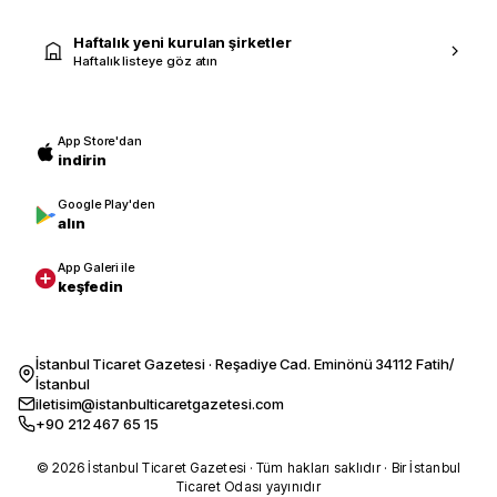
Haftalık yeni kurulan şirketler
Haftalık listeye göz atın
App Store'dan
indirin
Google Play'den
alın
App Galeri ile
keşfedin
İstanbul Ticaret Gazetesi · Reşadiye Cad. Eminönü 34112 Fatih/
İstanbul
iletisim@istanbulticaretgazetesi.com
+90 212 467 65 15
© 2026 İstanbul Ticaret Gazetesi · Tüm hakları saklıdır · Bir İstanbul
Ticaret Odası yayınıdır