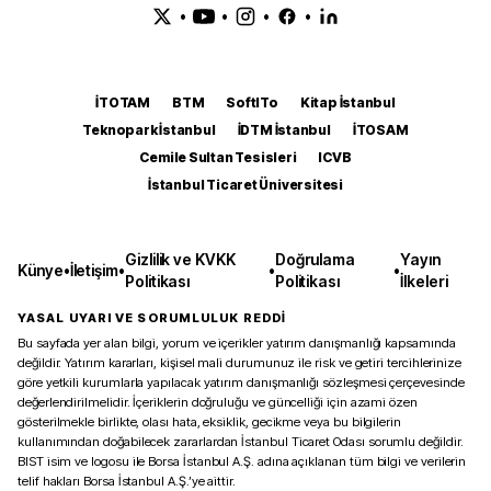
•
•
•
•
İTOTAM
BTM
SoftITo
Kitap İstanbul
Teknopark İstanbul
İDTM İstanbul
İTOSAM
Cemile Sultan Tesisleri
ICVB
İstanbul Ticaret Üniversitesi
Gizlilik ve KVKK
Doğrulama
Yayın
Künye
•
İletişim
•
•
•
Politikası
Politikası
İlkeleri
YASAL UYARI VE SORUMLULUK REDDİ
Bu sayfada yer alan bilgi, yorum ve içerikler yatırım danışmanlığı kapsamında
değildir. Yatırım kararları, kişisel mali durumunuz ile risk ve getiri tercihlerinize
göre yetkili kurumlarla yapılacak yatırım danışmanlığı sözleşmesi çerçevesinde
değerlendirilmelidir. İçeriklerin doğruluğu ve güncelliği için azami özen
gösterilmekle birlikte, olası hata, eksiklik, gecikme veya bu bilgilerin
kullanımından doğabilecek zararlardan İstanbul Ticaret Odası sorumlu değildir.
BIST isim ve logosu ile Borsa İstanbul A.Ş. adına açıklanan tüm bilgi ve verilerin
telif hakları Borsa İstanbul A.Ş.’ye aittir.