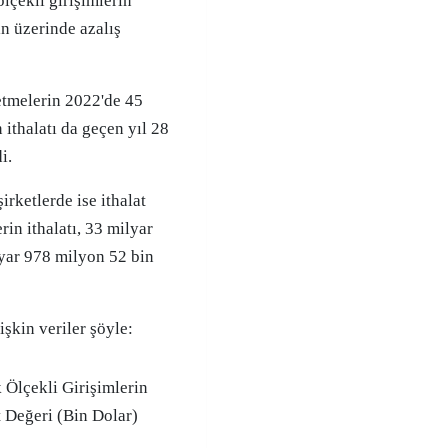
lçekli girişimlerin
ın üzerinde azalış
letmelerin 2022'de 45
ithalatı da geçen yıl 28
i.
irketlerde ise ithalat
rin ithalatı, 33 milyar
yar 978 milyon 52 bin
işkin veriler şöyle:
Ölçekli Girişimlerin
t Değeri (Bin Dolar)