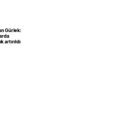
ın Gürlek:
larda
k artırıldı