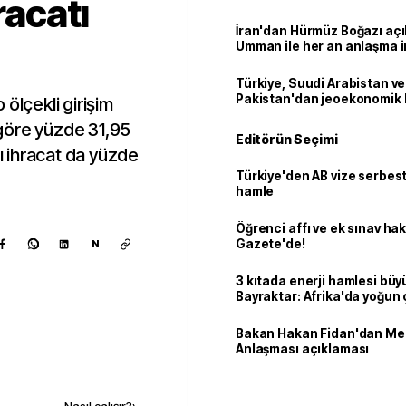
racatı
İran'dan Hürmüz Boğazı açı
Umman ile her an anlaşma i
Türkiye, Suudi Arabistan ve
Pakistan'dan jeoekonomik
ölçekli girişim
a göre yüzde 31,95
Editörün Seçimi
ğı ihracat da yüzde
Türkiye'den AB vize serbesti
hamle
Öğrenci affı ve ek sınav ha
Gazete'de!
N
3 kıtada enerji hamlesi büy
Bayraktar: Afrika'da yoğun 
Bakan Hakan Fidan'dan Me
Anlaşması açıklaması
Kaynak ekle