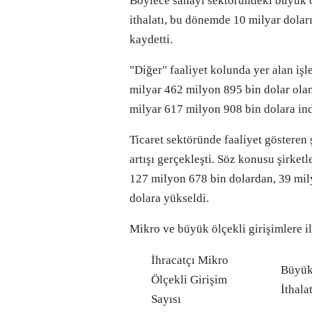
Böylece sanayi sektöründeki büyük ö
ithalatı, bu dönemde 10 milyar dolar
kaydetti.
"Diğer" faaliyet kolunda yer alan iş
milyar 462 milyon 895 bin dolar olan 
milyar 617 milyon 908 bin dolara ind
Ticaret sektöründe faaliyet gösteren ş
artışı gerçekleşti. Söz konusu şirketle
127 milyon 678 bin dolardan, 39 mil
dolara yükseldi.
Mikro ve büyük ölçekli girişimlere il
İhracatçı Mikro
Büyük 
Ölçekli Girişim
İthala
Sayısı