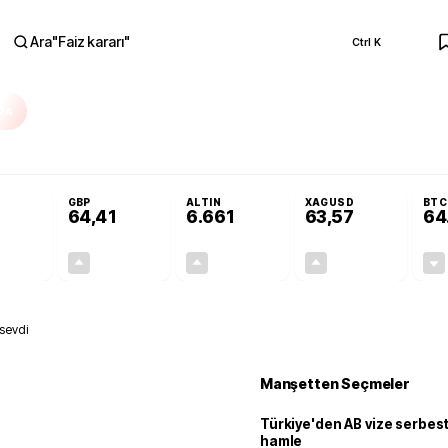
Ara
"
Faiz kararı
"
Ctrl K
RA
Resmi Gazete'de!
Öğrenci affı ve ek sınav hakkı Resmi Gazete'de!
GBP
ALTIN
XAGUSD
BTC
64,41
6.661
63,57
64
+0,32%
+0,38%
+2,59%
+3,37%
0,18
0,24
167,96
2,07
 sevdi
Manşetten Seçmeler
Türkiye'den AB vize serbesti
hamle