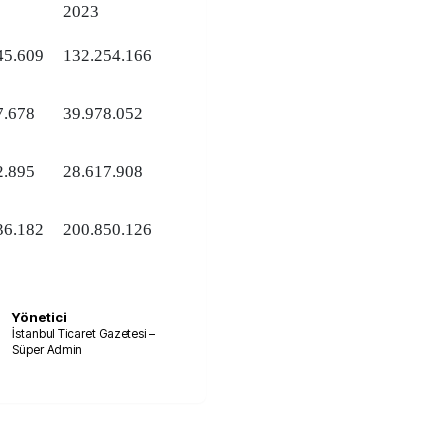
2023
45.609
132.254.166
7.678
39.978.052
2.895
28.617.908
36.182
200.850.126
Yönetici
İstanbul Ticaret Gazetesi –
Süper Admin