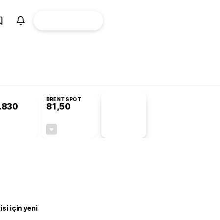
ÜYE
CANLI BORSA
Girişi
BRENTSPOT
.830
81,50
PİYASA
VERİLERİ
-0,19%
-1,55%
+0,00
-1,28
si için yeni