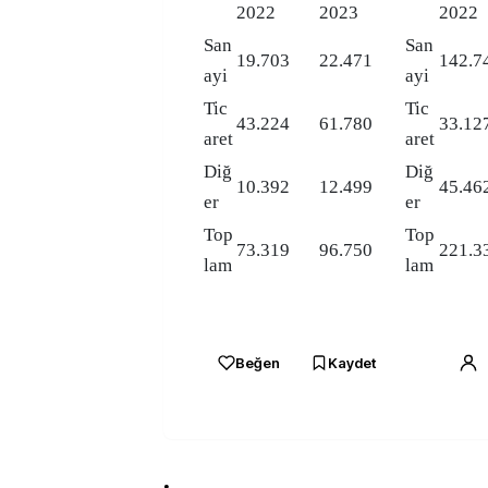
2022
2023
2022
San
San
19.703
22.471
142.7
ayi
ayi
Tic
Tic
43.224
61.780
33.12
aret
aret
Diğ
Diğ
10.392
12.499
45.46
er
er
Top
Top
73.319
96.750
221.3
lam
lam
Beğen
Kaydet