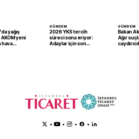
GÜNDEM
GÜNDEM
'da yağış
2026 YKS tercih
Bakan Ak
: AKOM yeni
süreci sona eriyor:
Ağır suç
n hava
Adaylar için son
caydırıcılı
u açıkladı!
saatler
•
•
•
•