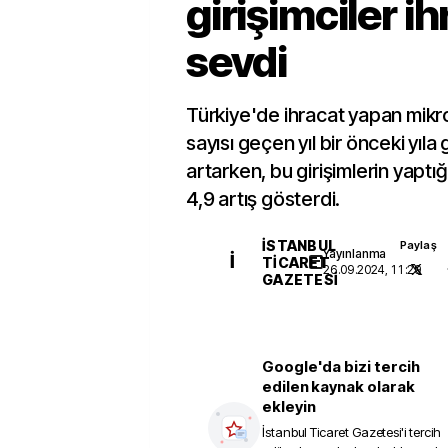
girişimciler ih
sevdi
Türkiye'de ihracat yapan mikro 
sayısı geçen yıl bir önceki yıl
artarken, bu girişimlerin yaptı
4,9 artış gösterdi.
İSTANBUL
Paylaş
Yayınlanma
İ
TICARET
26.09.2024, 11:29
GAZETESI
Google'da bizi tercih
edilen kaynak olarak
ekleyin
İstanbul Ticaret Gazetesi
'i tercih