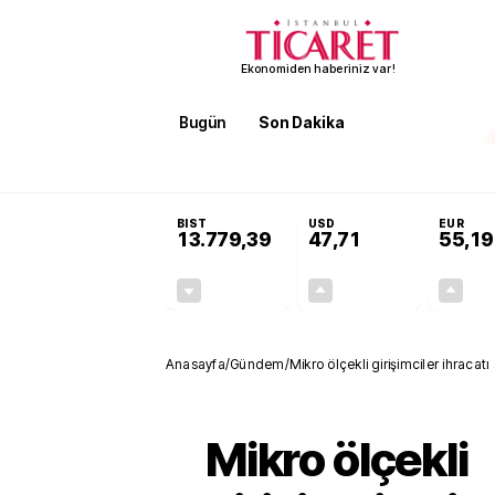
Ekonomiden haberiniz var!
Bugün
Son Dakika
Finans
EKST
SON DAKİKA
Öğrenci affı ve ek sınav hakkı 
BIST
USD
EUR
13.779,39
47,71
55,19
-0,14%
+0,18%
-19,42
0,09
Anasayfa
/
Gündem
/
Mikro ölçekli girişimciler ihracatı
Mikro ölçekli