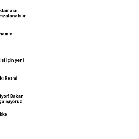
klaması:
mzalanabilir
 hamle
si için yeni
kkı Resmi
üyor! Bakan
çalışıyoruz
kke