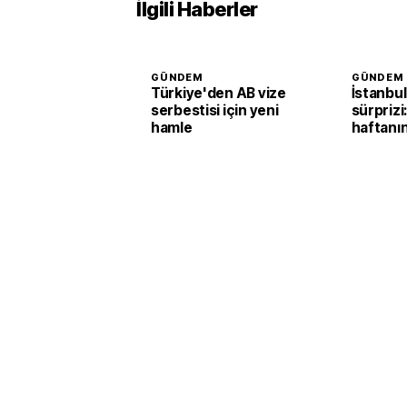
İlgili Haberler
GÜNDEM
GÜNDEM
Türkiye'den AB vize
İstanbul
serbestisi için yeni
sürprizi
hamle
haftanı
durumun