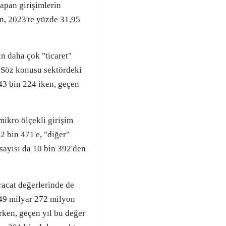
yapan girişimlerin
en, 2023'te yüzde 31,95
in daha çok "ticaret"
. Söz konusu sektördeki
 43 bin 224 iken, geçen
mikro ölçekli girişim
2 bin 471'e, "diğer"
 sayısı da 10 bin 392'den
racat değerlerinde de
e 49 milyar 272 milyon
irken, geçen yıl bu değer