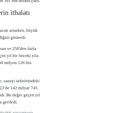
n 391 bin dolara çıktı.
in ithalatı
racatı artarken, büyük
diğini gösterdi.
nan ve 250'den fazla
çen yıl bir önceki yıla
850 milyon 126 bin
de, sanayi sektöründeki
2022'de 142 milyar 745
dı. Bu değer geçen yıl
 geriledi.