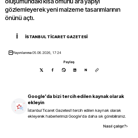
oluşumundaki kısa ömürlü ara yapıyı
gözlemleyerek yeni malzeme tasarımlarının
önünü açtı.
İ
İSTANBUL TICARET GAZETESI
Yayınlanma
05.06.2026, 17:24
Paylaş
N
Google'da bizi tercih edilen kaynak olarak
ekleyin
İstanbul Ticaret Gazetesi
'i tercih edilen kaynak olarak
ekleyerek haberlerimizi Google'da daha sık görebilirsiniz.
Kaynak ekle
Nasıl çalışır?
›