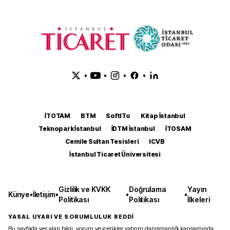
•
•
•
•
İTOTAM
BTM
SoftITo
Kitap İstanbul
Teknopark İstanbul
İDTM İstanbul
İTOSAM
Cemile Sultan Tesisleri
ICVB
İstanbul Ticaret Üniversitesi
Gizlilik ve KVKK
Doğrulama
Yayın
Künye
•
İletişim
•
•
•
Politikası
Politikası
İlkeleri
YASAL UYARI VE SORUMLULUK REDDİ
Bu sayfada yer alan bilgi, yorum ve içerikler yatırım danışmanlığı kapsamında