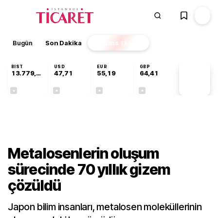
Bugün
Son Dakika
Finans
EKSTRA
BIST
USD
EUR
GBP
13.779,39
47,71
55,19
64,41
PİYASA
VERİLERİ
-0,14%
+0,18%
+0,32%
+0,38%
Teknoloji
Metalosenlerin oluşum
sürecinde 70 yıllık gizem
çözüldü
Japon bilim insanları, metalosen moleküllerinin