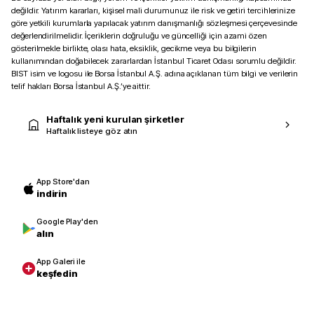
değildir. Yatırım kararları, kişisel mali durumunuz ile risk ve getiri tercihlerinize
göre yetkili kurumlarla yapılacak yatırım danışmanlığı sözleşmesi çerçevesinde
değerlendirilmelidir. İçeriklerin doğruluğu ve güncelliği için azami özen
gösterilmekle birlikte, olası hata, eksiklik, gecikme veya bu bilgilerin
kullanımından doğabilecek zararlardan İstanbul Ticaret Odası sorumlu değildir.
BIST isim ve logosu ile Borsa İstanbul A.Ş. adına açıklanan tüm bilgi ve verilerin
telif hakları Borsa İstanbul A.Ş.’ye aittir.
Haftalık yeni kurulan şirketler
Haftalık listeye göz atın
App Store'dan
indirin
Google Play'den
alın
App Galeri ile
keşfedin