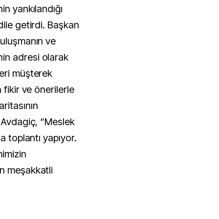
in yankılandığı
ile getirdi. Başkan
buluşmanın ve
n adresi olarak
eri müşterek
fikir ve önerilerle
ritasının
. Avdagiç, “Meslek
a toplantı yapıyor.
imizin
n meşakkatli