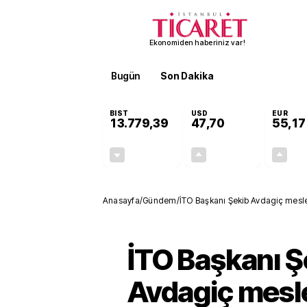
Ekonomiden haberiniz var!
Bugün
Son Dakika
Finans
EKST
BIST
USD
EUR
13.779,39
47,70
55,17
-0,14%
+0,15%
-19,42
0,07
Anasayfa
/
Gündem
/
İTO Başkanı Şekib Avdagiç meslek
zirveye tırmanıyoruz'
İTO Başkanı Ş
Avdagiç mesl