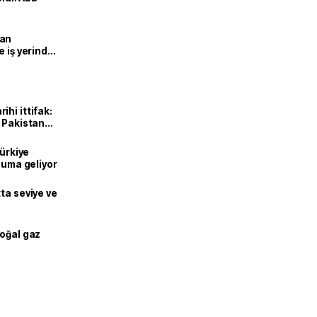
man
e iş yerinde
hi ittifak:
e Pakistan
dı
Türkiye
onuma geliyor
ta seviye ve
doğal gaz