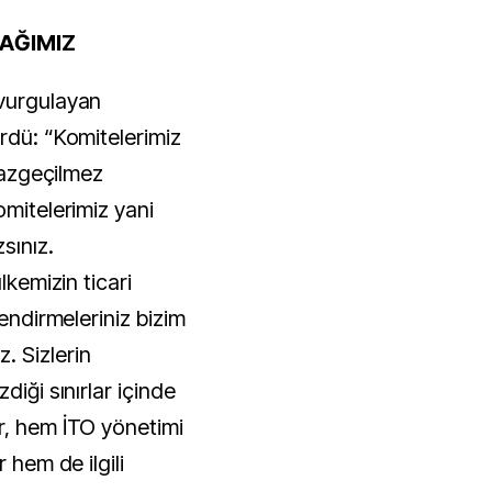
NAĞIMIZ
 vurgulayan
rdü: “Komitelerimiz
 vazgeçilmez
omitelerimiz yani
sınız.
lkemizin ticari
lendirmeleriniz bizim
. Sizlerin
diği sınırlar içinde
r, hem İTO yönetimi
 hem de ilgili