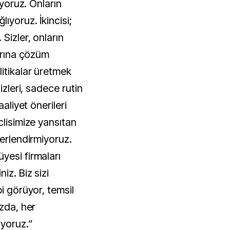
iyoruz. Onların
ıyoruz. İkincisi;
Sizler, onların
larına çözüm
itikalar üretmek
izleri, sadece rutin
aaliyet önerileri
clisimize yansıtan
ğerlendirmiyoruz.
yesi firmaları
iz. Biz sizi
bi görüyor, temsil
ızda, her
yoruz.”