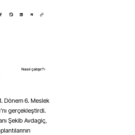
N
Kaynak ekle
Nasıl çalışır?
›
k
nı gerçekleştirdi.
nı Şekib Avdagiç,
lantılarının