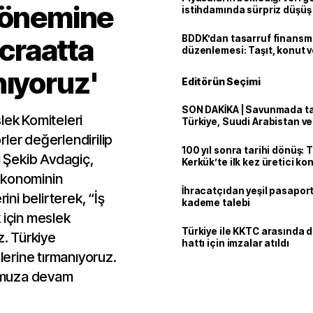
n önemine
istihdamında sürpriz düşüş
İcraatta
BDDK’dan tasarruf finans
düzenlemesi: Taşıt, konut v
limitler değişti
nıyoruz'
Editörün Seçimi
SON DAKİKA | Savunmada tari
lek Komiteleri
Türkiye, Suudi Arabistan v
'Mekke Anlaşması'nı imzala
ler değerlendirilip
100 yıl sonra tarihi dönüş: 
ı Şekib Avdagiç,
Kerkük’te ilk kez üretici k
ekonominin
İhracatçıdan yeşil pasaport
ini belirterek, “İş
kademe talebi
 için meslek
Türkiye ile KKTC arasında 
z. Türkiye
hattı için imzalar atıldı
elerine tırmanıyoruz.
lumuza devam