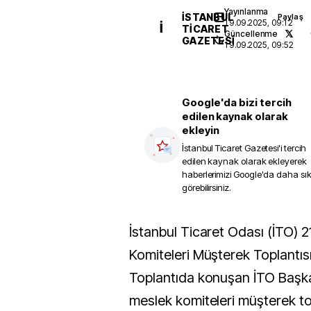
Yayınlanma
İSTANBUL
Paylaş
19.09.2025, 09:12
İ
TICARET
Güncellenme
GAZETESI
19.09.2025, 09:52
Google'da bizi tercih
edilen kaynak olarak
ekleyin
İstanbul Ticaret Gazetesi
'i tercih
edilen kaynak olarak ekleyerek
haberlerimizi Google'da daha sı
görebilirsiniz.
İstanbul Ticaret Odası (İTO) 21. Dönem 6. Meslek
Komiteleri Müşterek Toplantısı’
Toplantıda konuşan İTO Başka
meslek komiteleri müşterek top