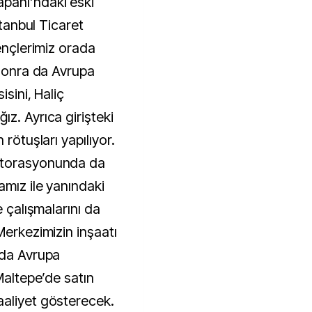
panı’ndaki eski
stanbul Ticaret
Gençlerimiz orada
 sonra da Avrupa
isini, Haliç
z. Ayrıca girişteki
 rötuşları yapılıyor.
storasyonunda da
amız ile yanındaki
e çalışmalarını da
Merkezimizin inşaatı
ada Avrupa
Maltepe’de satın
aaliyet gösterecek.