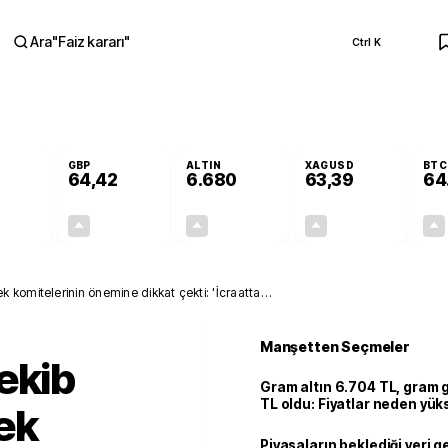
Ara
"
Faiz kararı
"
Ctrl K
RA
GBP
ALTIN
XAGUSD
BTC
64,42
6.680
63,39
64
+0,29%
+0,39%
+2,88%
+3,07%
0,16
0,25
187,03
1,89
 komitelerinin önemine dikkat çekti: 'İcraatta
Manşetten Seçmeler
ekib
Gram altın 6.704 TL, gram
TL oldu: Fiyatlar neden yük
ek
Piyasaların beklediği veri g