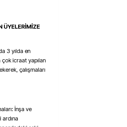
N ÜYELERİMİZE
a 3 yılda en
n çok icraat yapılan
ekerek, çalışmaları
ları: İnşa ve
i ardına