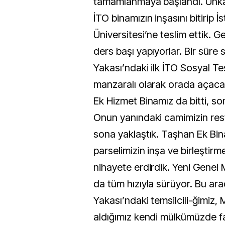
tamamlanmaya başlandı. Unka
İTO binamızın inşasını bitirip İ
Üniversitesi’ne teslim ettik. 
ders başı yapıyorlar. Bir süre
Yakası’ndaki ilk İTO Sosyal Tes
manzaralı olarak orada açacağı
Ek Hizmet Binamız da bitti, son
Onun yanındaki camimizin re
sona yaklaştık. Taşhan Ek Bin
parselimizin inşa ve birleştirm
nihayete erdirdik. Yeni Genel 
da tüm hızıyla sürüyor. Bu ar
Yakası’ndaki temsilcili-ğimiz, 
aldığımız kendi mülkümüzde f