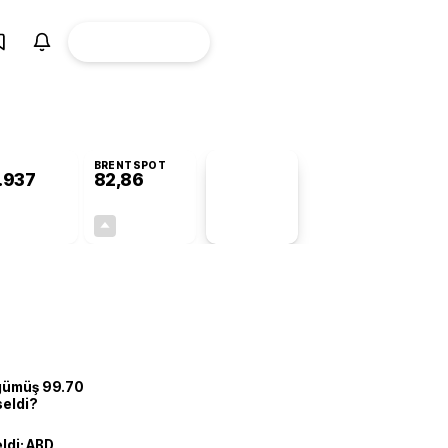
ÜYE
CANLI BORSA
Girişi
BRENTSPOT
.937
82,86
PİYASA
VERİLERİ
+0,40%
+0,10%
+0,00
0,08
 gümüş 99.70
seldi?
eldi: ABD