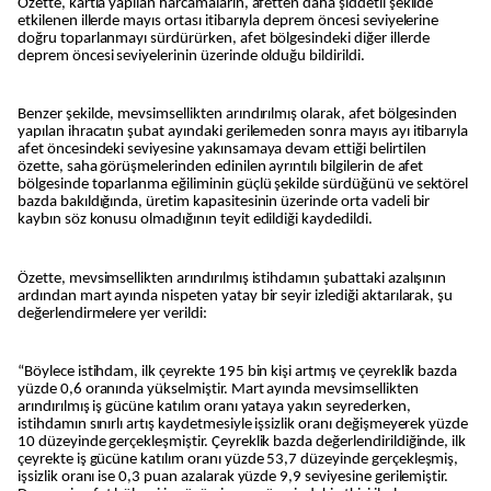
Özette, kartla yapılan harcamaların, afetten daha şiddetli şekilde
etkilenen illerde mayıs ortası itibarıyla deprem öncesi seviyelerine
doğru toparlanmayı sürdürürken, afet bölgesindeki diğer illerde
deprem öncesi seviyelerinin üzerinde olduğu bildirildi.
Benzer şekilde, mevsimsellikten arındırılmış olarak, afet bölgesinden
yapılan ihracatın şubat ayındaki gerilemeden sonra mayıs ayı itibarıyla
afet öncesindeki seviyesine yakınsamaya devam ettiği belirtilen
özette, saha görüşmelerinden edinilen ayrıntılı bilgilerin de afet
bölgesinde toparlanma eğiliminin güçlü şekilde sürdüğünü ve sektörel
bazda bakıldığında, üretim kapasitesinin üzerinde orta vadeli bir
kaybın söz konusu olmadığının teyit edildiği kaydedildi.
Özette, mevsimsellikten arındırılmış istihdamın şubattaki azalışının
ardından mart ayında nispeten yatay bir seyir izlediği aktarılarak, şu
değerlendirmelere yer verildi:
“Böylece istihdam, ilk çeyrekte 195 bin kişi artmış ve çeyreklik bazda
yüzde 0,6 oranında yükselmiştir. Mart ayında mevsimsellikten
arındırılmış iş gücüne katılım oranı yataya yakın seyrederken,
istihdamın sınırlı artış kaydetmesiyle işsizlik oranı değişmeyerek yüzde
10 düzeyinde gerçekleşmiştir. Çeyreklik bazda değerlendirildiğinde, ilk
çeyrekte iş gücüne katılım oranı yüzde 53,7 düzeyinde gerçekleşmiş,
işsizlik oranı ise 0,3 puan azalarak yüzde 9,9 seviyesine gerilemiştir.