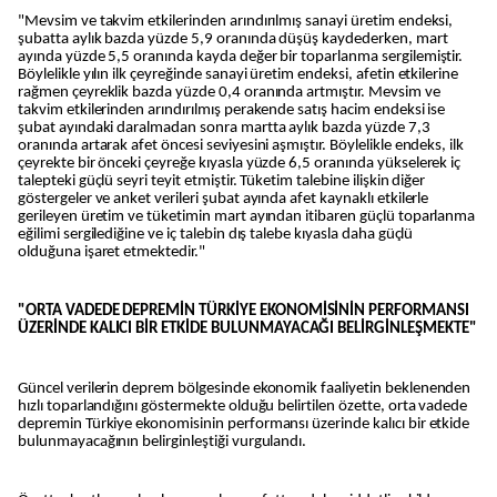
"Mevsim ve takvim etkilerinden arındırılmış sanayi üretim endeksi,
şubatta aylık bazda yüzde 5,9 oranında düşüş kaydederken, mart
ayında yüzde 5,5 oranında kayda değer bir toparlanma sergilemiştir.
Böylelikle yılın ilk çeyreğinde sanayi üretim endeksi, afetin etkilerine
rağmen çeyreklik bazda yüzde 0,4 oranında artmıştır. Mevsim ve
takvim etkilerinden arındırılmış perakende satış hacim endeksi ise
şubat ayındaki daralmadan sonra martta aylık bazda yüzde 7,3
oranında artarak afet öncesi seviyesini aşmıştır. Böylelikle endeks, ilk
çeyrekte bir önceki çeyreğe kıyasla yüzde 6,5 oranında yükselerek iç
talepteki güçlü seyri teyit etmiştir. Tüketim talebine ilişkin diğer
göstergeler ve anket verileri şubat ayında afet kaynaklı etkilerle
gerileyen üretim ve tüketimin mart ayından itibaren güçlü toparlanma
eğilimi sergilediğine ve iç talebin dış talebe kıyasla daha güçlü
olduğuna işaret etmektedir."
"ORTA VADEDE DEPREMİN TÜRKİYE EKONOMİSİNİN PERFORMANSI
ÜZERİNDE KALICI BİR ETKİDE BULUNMAYACAĞI BELİRGİNLEŞMEKTE"
Güncel verilerin deprem bölgesinde ekonomik faaliyetin beklenenden
hızlı toparlandığını göstermekte olduğu belirtilen özette, orta vadede
depremin Türkiye ekonomisinin performansı üzerinde kalıcı bir etkide
bulunmayacağının belirginleştiği vurgulandı.