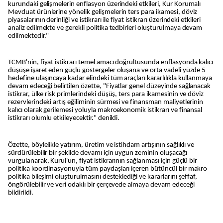
kurundaki gelişmelerin enflasyon üzerindeki etkileri, Kur Korumalı
Mevduat ürünlerine yönelik gelişmelerin ters para ikamesi, döviz
piyasalarının derinliği ve istikrarı ile fiyat istikrarı üzerindeki etkileri
analiz edilmekte ve gerekli politika tedbirleri oluşturulmaya devam
edilmektedir."
TCMB'nin, fiyat istikrarı temel amacı doğrultusunda enflasyonda kalıcı
düşüşe işaret eden güçlü göstergeler oluşana ve orta vadeli yüzde 5
hedefine ulaşıncaya kadar elindeki tüm araçları kararlılıkla kullanmaya
devam edeceği belirtilen özette, "Fiyatlar genel düzeyinde sağlanacak
istikrar, ülke risk primlerindeki düşüş, ters para ikamesinin ve döviz
rezervlerindeki artış eğiliminin sürmesi ve finansman maliyetlerinin
kalıcı olarak gerilemesi yoluyla makroekonomik istikrarı ve finansal
istikrarı olumlu etkileyecektir." denildi.
Özette, böylelikle yatırım, üretim ve istihdam artışının sağlıklı ve
sürdürülebilir bir şekilde devamı için uygun zeminin oluşacağı
vurgulanarak, Kurul'un, fiyat istikrarının sağlanması için güçlü bir
politika koordinasyonuyla tüm paydaşları içeren bütüncül bir makro
politika bileşimi oluşturulmasını desteklediği ve kararlarını şeffaf,
öngörülebilir ve veri odaklı bir çerçevede almaya devam edeceği
bildirildi.