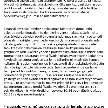
üzerindeki etkileri yakından izlenmektedir. Ülkeler arasında farklılaşan
iktisadi görünüme bağlı olarak gelişmiş ülke merkez bankalarının para
politikası adım ve iletişimlerindeki ayrışma devam etmekle birlikte
takas anlaşmaları ve yeni likidite imkanları ile finansal istikrarı
öncelikleyen eş güdümlü adımlar atılmaktadır.
Finansal piyasalar, merkez bankalarının faiz artırım döngülerini
yakında sonlandıracağını beklentilerine yansıtmaktadır. Gelişmekte
olan ülkelere yönelen portföy akımlarında, mayıs ayında hisse senedi
piyasalarına girişler devam ederken borçlanma senedi piyasalarından
çıkışlar gözlenmiştir. Bununla birlikte gelişmiş ülkelerin uzun vadeli
tahvil faizlerindeki oynaklık ve küresel finansal koşulların seyri
gelişmekte olan ülkelere yönelen portföy akımlarına ilişkin riskleri canlı
tutmaktadır. Uluslararası emtia fiyatları nisan ayı ortalarına kadar artış
kaydettikten sonra yeniden gerileme eğilimine girmiştir. Söz konusu
gelişme alt gruplar geneline yayılırken, enerji alt endeksindeki düşüşün
daha belirgin olduğu izlenmektedir. Enerji alt endeksinde gerileme
ham petrol ile sınırlı kalmamış, propan, bütan ve doğal gaz gibi
ürünlerde de gözlenmiştir. Küresel arz zincirindeki baskılara dair
göstergeler nisan ayında tarihsel eğiliminin altında seyretmeye devam
etmiş, uluslararası taşımacılık maliyetlerindeki ılımlı seyir korunmuştur.
Bu görünüm altında üretici fiyatları yüzde 0,81 oranında sınırlı bir
şekilde yükselmiş, yıllık üretici enflasyonu 10,34 puan düşüşle yüzde
52,11 seviyesine gerilemiştir.”
“DEPREMİN YOL AÇTIĞI ARZ-TALEP DENGESİZLİKLERİNİN ENFLASYON