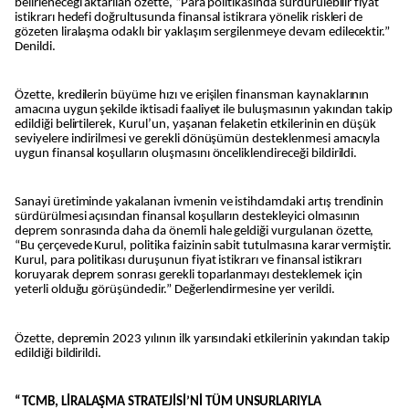
belirleneceği aktarılan özette, “Para politikasında sürdürülebilir fiyat
istikrarı hedefi doğrultusunda finansal istikrara yönelik riskleri de
gözeten liralaşma odaklı bir yaklaşım sergilenmeye devam edilecektir.”
Denildi.
Özette, kredilerin büyüme hızı ve erişilen finansman kaynaklarının
amacına uygun şekilde iktisadi faaliyet ile buluşmasının yakından takip
edildiği belirtilerek, Kurul’un, yaşanan felaketin etkilerinin en düşük
seviyelere indirilmesi ve gerekli dönüşümün desteklenmesi amacıyla
uygun finansal koşulların oluşmasını önceliklendireceği bildirildi.
Sanayi üretiminde yakalanan ivmenin ve istihdamdaki artış trendinin
sürdürülmesi açısından finansal koşulların destekleyici olmasının
deprem sonrasında daha da önemli hale geldiği vurgulanan özette,
“Bu çerçevede Kurul, politika faizinin sabit tutulmasına karar vermiştir.
Kurul, para politikası duruşunun fiyat istikrarı ve finansal istikrarı
koruyarak deprem sonrası gerekli toparlanmayı desteklemek için
yeterli olduğu görüşündedir.” Değerlendirmesine yer verildi.
Özette, depremin 2023 yılının ilk yarısındaki etkilerinin yakından takip
edildiği bildirildi.
“TCMB, LİRALAŞMA STRATEJİSİ’Nİ TÜM UNSURLARIYLA