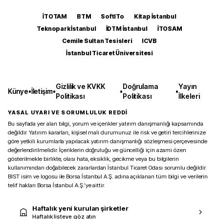
İTOTAM
BTM
SoftITo
Kitap İstanbul
Teknopark İstanbul
İDTM İstanbul
İTOSAM
Cemile Sultan Tesisleri
ICVB
İstanbul Ticaret Üniversitesi
Gizlilik ve KVKK
Doğrulama
Yayın
Künye
•
İletişim
•
•
•
Politikası
Politikası
İlkeleri
YASAL UYARI VE SORUMLULUK REDDİ
Bu sayfada yer alan bilgi, yorum ve içerikler yatırım danışmanlığı kapsamında
değildir. Yatırım kararları, kişisel mali durumunuz ile risk ve getiri tercihlerinize
göre yetkili kurumlarla yapılacak yatırım danışmanlığı sözleşmesi çerçevesinde
değerlendirilmelidir. İçeriklerin doğruluğu ve güncelliği için azami özen
gösterilmekle birlikte, olası hata, eksiklik, gecikme veya bu bilgilerin
kullanımından doğabilecek zararlardan İstanbul Ticaret Odası sorumlu değildir.
BIST isim ve logosu ile Borsa İstanbul A.Ş. adına açıklanan tüm bilgi ve verilerin
telif hakları Borsa İstanbul A.Ş.’ye aittir.
Haftalık yeni kurulan şirketler
Haftalık listeye göz atın