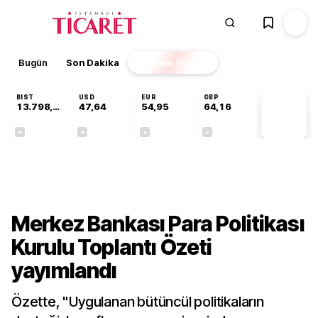
Bugün
Son Dakika
Finans
EKSTRA
BIST
USD
EUR
GBP
13.798,82
47,64
54,95
64,16
PİYASA
VERİLERİ
+0,70%
+0,04%
-0,12%
-0,03%
Gündem
Merkez Bankası Para Politikası
Kurulu Toplantı Özeti
yayımlandı
Özette, "Uygulanan bütüncül politikaların