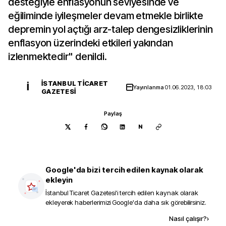
desteğiyle enflasyonun seviyesinde ve
eğiliminde iyileşmeler devam etmekle birlikte
depremin yol açtığı arz-talep dengesizliklerinin
enflasyon üzerindeki etkileri yakından
izlenmektedir" denildi.
İSTANBUL TICARET
İ
Yayınlanma
01.06.2023, 18:03
GAZETESI
Paylaş
N
Google'da bizi tercih edilen kaynak olarak
ekleyin
İstanbul Ticaret Gazetesi
'i tercih edilen kaynak olarak
ekleyerek haberlerimizi Google'da daha sık görebilirsiniz.
Kaynak ekle
Nasıl çalışır?
›