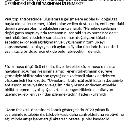
ÜZERİNDEKİ ETKİLERİ YAKINDAN İZLENMEKTE”
PPK toplantı özetinde, uluslararası gelişmelere ek olarak, doğal gaz
başta olmak üzere enerji tüketimine verilen desteklerin, enflasyondaki
düşüş sürecini olumlu etkilediği vurgulanarak, "Hanelere sağlanan
doğal gazın mayıs ayında tamamının, sonraki 11 ay süresince de 25
metreküpünün bedelsiz sunulacak olması doğal gazın tüketim
sepetindeki önemli ağırlığından ve uygulamanın tüm ülkeyi
kapsamasından dolayı gelecek aylarda fiyatlar üzerinde beklentileri
aşan güçlü bir düşürücü etkide bulunabilecektir." denildi.
Söz konusu düşürücü etkinin, ilave destekler söz konusu olmazsa
havaların soğuması ve ısınma amaçlı enerji tüketiminin devreye
girmesiyle birlikte yılın son çeyreğinde kademeli olarak endeksten
çıkacağı belirtilen özette, "Uygulanan bütüncül politikaların desteğiyle
enflasyonun seviyesinde ve eğiliminde iyileşmeler devam etmekle
birlikte depremin yol açtığı arz-talep dengesizliklerinin enflasyon
üzerindeki etkileri yakından izlenmektedir." ifadesi kullanıldı.
"Asrın felaketi" öncesindeki öncü göstergelerin 2023 yılının ilk
çeyreğinde iç talebin dış talebe kıyasla daha canlı olduğuna ve büyüme
eğiliminde artışa işaret ettiği aktarılan özette, şunlar kaydedildi: