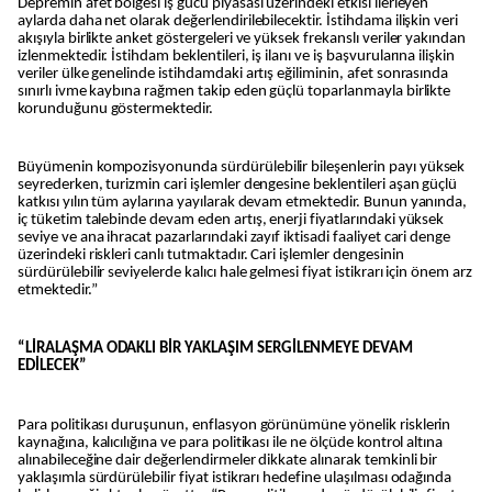
Depremin afet bölgesi iş gücü piyasası üzerindeki etkisi ilerleyen
aylarda daha net olarak değerlendirilebilecektir. İstihdama ilişkin veri
akışıyla birlikte anket göstergeleri ve yüksek frekanslı veriler yakından
izlenmektedir. İstihdam beklentileri, iş ilanı ve iş başvurularına ilişkin
veriler ülke genelinde istihdamdaki artış eğiliminin, afet sonrasında
sınırlı ivme kaybına rağmen takip eden güçlü toparlanmayla birlikte
korunduğunu göstermektedir.
Büyümenin kompozisyonunda sürdürülebilir bileşenlerin payı yüksek
seyrederken, turizmin cari işlemler dengesine beklentileri aşan güçlü
katkısı yılın tüm aylarına yayılarak devam etmektedir. Bunun yanında,
iç tüketim talebinde devam eden artış, enerji fiyatlarındaki yüksek
seviye ve ana ihracat pazarlarındaki zayıf iktisadi faaliyet cari denge
üzerindeki riskleri canlı tutmaktadır. Cari işlemler dengesinin
sürdürülebilir seviyelerde kalıcı hale gelmesi fiyat istikrarı için önem arz
etmektedir.”
“LİRALAŞMA ODAKLI BİR YAKLAŞIM SERGİLENMEYE DEVAM
EDİLECEK”
Para politikası duruşunun, enflasyon görünümüne yönelik risklerin
kaynağına, kalıcılığına ve para politikası ile ne ölçüde kontrol altına
alınabileceğine dair değerlendirmeler dikkate alınarak temkinli bir
yaklaşımla sürdürülebilir fiyat istikrarı hedefine ulaşılması odağında