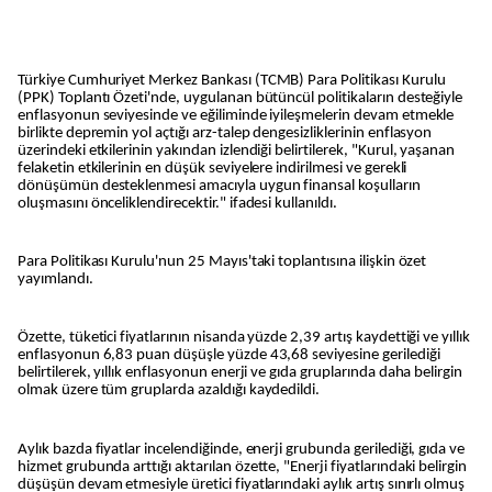
Türkiye Cumhuriyet Merkez Bankası (TCMB) Para Politikası Kurulu
(PPK) Toplantı Özeti'nde, uygulanan bütüncül politikaların desteğiyle
enflasyonun seviyesinde ve eğiliminde iyileşmelerin devam etmekle
birlikte depremin yol açtığı arz-talep dengesizliklerinin enflasyon
üzerindeki etkilerinin yakından izlendiği belirtilerek, "Kurul, yaşanan
felaketin etkilerinin en düşük seviyelere indirilmesi ve gerekli
dönüşümün desteklenmesi amacıyla uygun finansal koşulların
oluşmasını önceliklendirecektir." ifadesi kullanıldı.
Para Politikası Kurulu'nun 25 Mayıs'taki toplantısına ilişkin özet
yayımlandı.
Özette, tüketici fiyatlarının nisanda yüzde 2,39 artış kaydettiği ve yıllık
enflasyonun 6,83 puan düşüşle yüzde 43,68 seviyesine gerilediği
belirtilerek, yıllık enflasyonun enerji ve gıda gruplarında daha belirgin
olmak üzere tüm gruplarda azaldığı kaydedildi.
Aylık bazda fiyatlar incelendiğinde, enerji grubunda gerilediği, gıda ve
hizmet grubunda arttığı aktarılan özette, "Enerji fiyatlarındaki belirgin
düşüşün devam etmesiyle üretici fiyatlarındaki aylık artış sınırlı olmuş