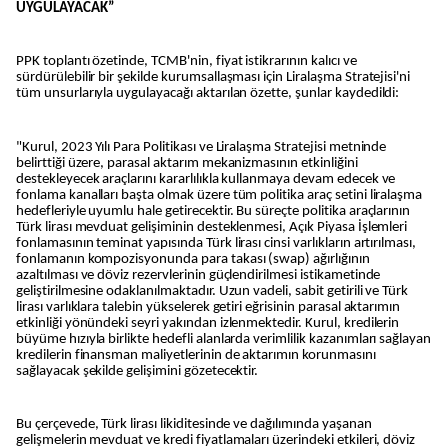
UYGULAYACAK”
PPK toplantı özetinde, TCMB'nin, fiyat istikrarının kalıcı ve
sürdürülebilir bir şekilde kurumsallaşması için Liralaşma Stratejisi'ni
tüm unsurlarıyla uygulayacağı aktarılan özette, şunlar kaydedildi:
"Kurul, 2023 Yılı Para Politikası ve Liralaşma Stratejisi metninde
belirttiği üzere, parasal aktarım mekanizmasının etkinliğini
destekleyecek araçlarını kararlılıkla kullanmaya devam edecek ve
fonlama kanalları başta olmak üzere tüm politika araç setini liralaşma
hedefleriyle uyumlu hale getirecektir. Bu süreçte politika araçlarının
Türk lirası mevduat gelişiminin desteklenmesi, Açık Piyasa İşlemleri
fonlamasının teminat yapısında Türk lirası cinsi varlıkların artırılması,
fonlamanın kompozisyonunda para takası (swap) ağırlığının
azaltılması ve döviz rezervlerinin güçlendirilmesi istikametinde
geliştirilmesine odaklanılmaktadır. Uzun vadeli, sabit getirili ve Türk
lirası varlıklara talebin yükselerek getiri eğrisinin parasal aktarımın
etkinliği yönündeki seyri yakından izlenmektedir. Kurul, kredilerin
büyüme hızıyla birlikte hedefli alanlarda verimlilik kazanımları sağlayan
kredilerin finansman maliyetlerinin de aktarımın korunmasını
sağlayacak şekilde gelişimini gözetecektir.
Bu çerçevede, Türk lirası likiditesinde ve dağılımında yaşanan
gelişmelerin mevduat ve kredi fiyatlamaları üzerindeki etkileri, döviz