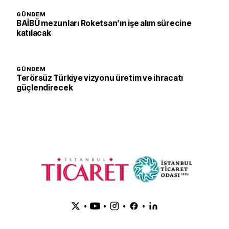
GÜNDEM
BAİBÜ mezunları Roketsan’ın işe alım sürecine
katılacak
GÜNDEM
Terörsüz Türkiye vizyonu üretim ve ihracatı
güçlendirecek
•
•
•
•