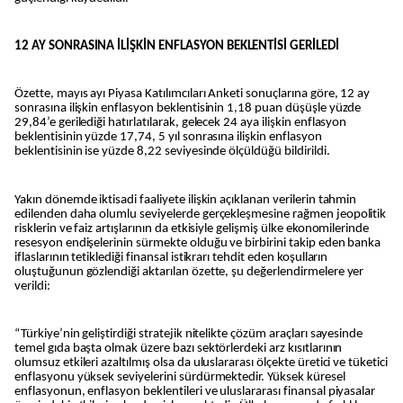
12 AY SONRASINA İLİŞKİN ENFLASYON BEKLENTİSİ GERİLEDİ
Özette, mayıs ayı Piyasa Katılımcıları Anketi sonuçlarına göre, 12 ay
sonrasına ilişkin enflasyon beklentisinin 1,18 puan düşüşle yüzde
29,84’e gerilediği hatırlatılarak, gelecek 24 aya ilişkin enflasyon
beklentisinin yüzde 17,74, 5 yıl sonrasına ilişkin enflasyon
beklentisinin ise yüzde 8,22 seviyesinde ölçüldüğü bildirildi.
Yakın dönemde iktisadi faaliyete ilişkin açıklanan verilerin tahmin
edilenden daha olumlu seviyelerde gerçekleşmesine rağmen jeopolitik
risklerin ve faiz artışlarının da etkisiyle gelişmiş ülke ekonomilerinde
resesyon endişelerinin sürmekte olduğu ve birbirini takip eden banka
iflaslarının tetiklediği finansal istikrarı tehdit eden koşulların
oluştuğunun gözlendiği aktarılan özette, şu değerlendirmelere yer
verildi:
“Türkiye’nin geliştirdiği stratejik nitelikte çözüm araçları sayesinde
temel gıda başta olmak üzere bazı sektörlerdeki arz kısıtlarının
olumsuz etkileri azaltılmış olsa da uluslararası ölçekte üretici ve tüketici
enflasyonu yüksek seviyelerini sürdürmektedir. Yüksek küresel
enflasyonun, enflasyon beklentileri ve uluslararası finansal piyasalar