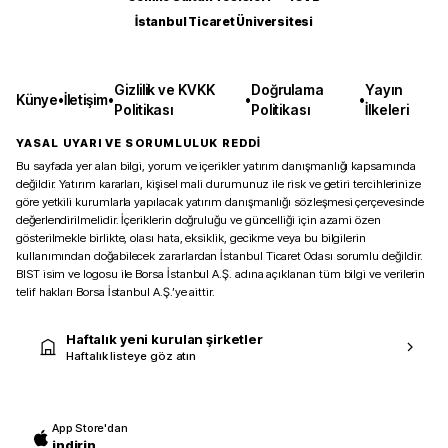
İstanbul Ticaret Üniversitesi
Gizlilik ve KVKK
Doğrulama
Yayın
Künye
•
İletişim
•
•
•
Politikası
Politikası
İlkeleri
YASAL UYARI VE SORUMLULUK REDDİ
Bu sayfada yer alan bilgi, yorum ve içerikler yatırım danışmanlığı kapsamında
değildir. Yatırım kararları, kişisel mali durumunuz ile risk ve getiri tercihlerinize
göre yetkili kurumlarla yapılacak yatırım danışmanlığı sözleşmesi çerçevesinde
değerlendirilmelidir. İçeriklerin doğruluğu ve güncelliği için azami özen
gösterilmekle birlikte, olası hata, eksiklik, gecikme veya bu bilgilerin
kullanımından doğabilecek zararlardan İstanbul Ticaret Odası sorumlu değildir.
BIST isim ve logosu ile Borsa İstanbul A.Ş. adına açıklanan tüm bilgi ve verilerin
telif hakları Borsa İstanbul A.Ş.’ye aittir.
Haftalık yeni kurulan şirketler
Haftalık listeye göz atın
App Store'dan
indirin