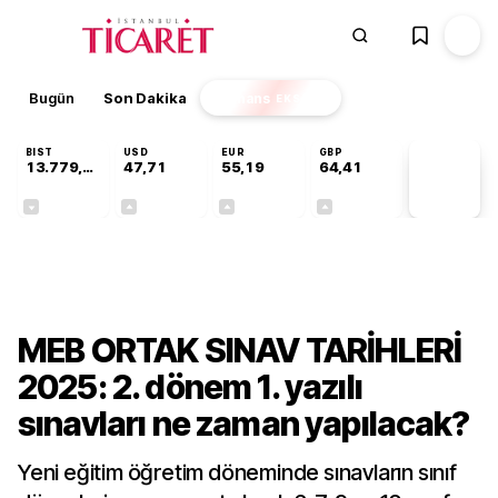
Bugün
Son Dakika
Finans
EKSTRA
BIST
USD
EUR
GBP
13.779,39
47,71
55,19
64,41
PİYASA
VERİLERİ
-0,14%
+0,18%
+0,32%
+0,38%
Gündem
MEB ORTAK SINAV TARİHLERİ
2025: 2. dönem 1. yazılı
sınavları ne zaman yapılacak?
Yeni eğitim öğretim döneminde sınavların sınıf