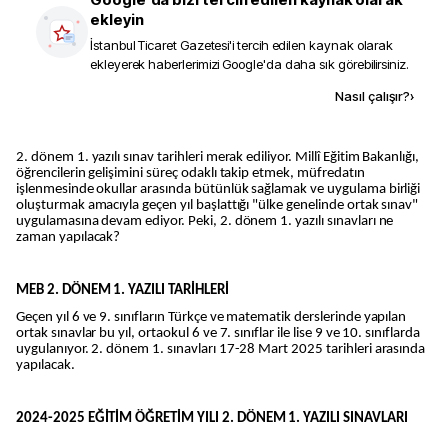
ekleyin
İstanbul Ticaret Gazetesi
'i tercih edilen kaynak olarak
ekleyerek haberlerimizi Google'da daha sık görebilirsiniz.
Kaynak ekle
Nasıl çalışır?
›
2. dönem 1. yazılı sınav tarihleri merak ediliyor. Millî Eğitim Bakanlığı,
öğrencilerin gelişimini süreç odaklı takip etmek, müfredatın
işlenmesinde okullar arasında bütünlük sağlamak ve uygulama birliği
oluşturmak amacıyla geçen yıl başlattığı "ülke genelinde ortak sınav"
uygulamasına devam ediyor. Peki, 2. dönem 1. yazılı sınavları ne
zaman yapılacak?
MEB 2. DÖNEM 1. YAZILI TARİHLERİ
Geçen yıl 6 ve 9. sınıfların Türkçe ve matematik derslerinde yapılan
ortak sınavlar bu yıl, ortaokul 6 ve 7. sınıflar ile lise 9 ve 10. sınıflarda
uygulanıyor. 2. dönem 1. sınavları 17-28 Mart 2025 tarihleri arasında
yapılacak.
2024-2025 EĞİTİM ÖĞRETİM YILI 2. DÖNEM 1. YAZILI SINAVLARI