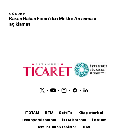
GÜNDEM
Bakan Hakan Fidan'dan Mekke Anlaşması
açıklaması
•
•
•
•
İTOTAM
BTM
SoftITo
Kitap İstanbul
Teknopark İstanbul
İDTM İstanbul
İTOSAM
Cemile Sultan Tesisleri
ICVB