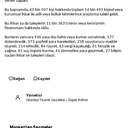
veriler sağladı.
Bu kapsamda, 43 bin 507 kişi hakkında toplam 14 bin 493 kişisel veya
kurumsal ihbar ile adli veya kolluk birimlerince araştırma talebi geldi.
Bu ihbar ya da taleplerin 11 bin 363'ü terör veya terörizmin
finansmanı hakkında oldu.
Bunların yanı sıra 936 yasa dışı bahis veya kumar oynatmak, 577
dolandırıcılık, 373 şüpheli para hareketleri, 258 uyuşturucu madde
ticareti, 214 tefecilik, 84 rüşvet, 63 vergi kaçakçılığı, 61 hırsızlık ve
yağma, 61 suç örgütü kurma, 41 zimmetine para geçirmek, 27 bilişim
suçları ihbar ve talepleri ulaştı.
Beğen
Kaydet
Yönetici
İstanbul Ticaret Gazetesi – Süper Admin
Manşetten Seçmeler