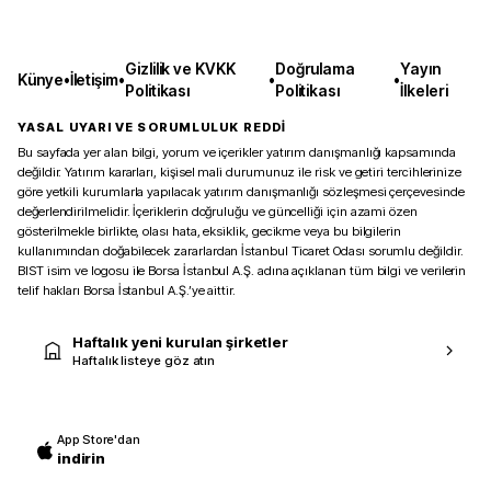
Gizlilik ve KVKK
Doğrulama
Yayın
Künye
•
İletişim
•
•
•
Politikası
Politikası
İlkeleri
YASAL UYARI VE SORUMLULUK REDDİ
Bu sayfada yer alan bilgi, yorum ve içerikler yatırım danışmanlığı kapsamında
değildir. Yatırım kararları, kişisel mali durumunuz ile risk ve getiri tercihlerinize
göre yetkili kurumlarla yapılacak yatırım danışmanlığı sözleşmesi çerçevesinde
değerlendirilmelidir. İçeriklerin doğruluğu ve güncelliği için azami özen
gösterilmekle birlikte, olası hata, eksiklik, gecikme veya bu bilgilerin
kullanımından doğabilecek zararlardan İstanbul Ticaret Odası sorumlu değildir.
BIST isim ve logosu ile Borsa İstanbul A.Ş. adına açıklanan tüm bilgi ve verilerin
telif hakları Borsa İstanbul A.Ş.’ye aittir.
Haftalık yeni kurulan şirketler
Haftalık listeye göz atın
App Store'dan
indirin