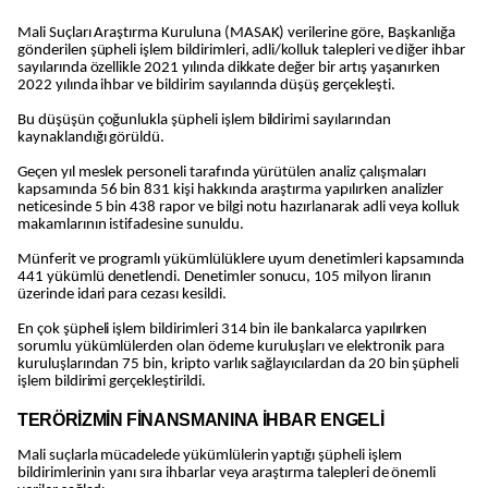
Mali Suçları Araştırma Kuruluna (MASAK) verilerine göre, Başkanlığa
gönderilen şüpheli işlem bildirimleri, adli/kolluk talepleri ve diğer ihbar
sayılarında özellikle 2021 yılında dikkate değer bir artış yaşanırken
2022 yılında ihbar ve bildirim sayılarında düşüş gerçekleşti.
Bu düşüşün çoğunlukla şüpheli işlem bildirimi sayılarından
kaynaklandığı görüldü.
Geçen yıl meslek personeli tarafında yürütülen analiz çalışmaları
kapsamında 56 bin 831 kişi hakkında araştırma yapılırken analizler
neticesinde 5 bin 438 rapor ve bilgi notu hazırlanarak adli veya kolluk
makamlarının istifadesine sunuldu.
Münferit ve programlı yükümlülüklere uyum denetimleri kapsamında
441 yükümlü denetlendi. Denetimler sonucu, 105 milyon liranın
üzerinde idari para cezası kesildi.
En çok şüpheli işlem bildirimleri 314 bin ile bankalarca yapılırken
sorumlu yükümlülerden olan ödeme kuruluşları ve elektronik para
kuruluşlarından 75 bin, kripto varlık sağlayıcılardan da 20 bin şüpheli
işlem bildirimi gerçekleştirildi.
TERÖRİZMİN FİNANSMANINA İHBAR ENGELİ
Mali suçlarla mücadelede yükümlülerin yaptığı şüpheli işlem
bildirimlerinin yanı sıra ihbarlar veya araştırma talepleri de önemli