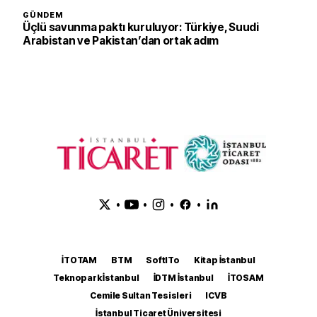
GÜNDEM
Üçlü savunma paktı kuruluyor: Türkiye, Suudi
Arabistan ve Pakistan’dan ortak adım
•
•
•
•
İTOTAM
BTM
SoftITo
Kitap İstanbul
Teknopark İstanbul
İDTM İstanbul
İTOSAM
Cemile Sultan Tesisleri
ICVB
İstanbul Ticaret Üniversitesi