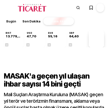
Bugün
Son Dakika
Finans
EKSTRA
BIST
USD
EUR
GBP
13.779,39
47,70
55,16
64,40
PİYASA
VERİLERİ
-0,14%
+0,15%
+0,28%
+0,35%
Gündem
MASAK'a geçen yıl ulaşan
ihbar sayısı 14 bini geçti
Mali Suçları Araştırma Kuruluna (MASAK) geçen
yıl terör ve terörizmin finansmanı, aklama veya
öncül suçlar başta olmak üzere çeşitli konularda