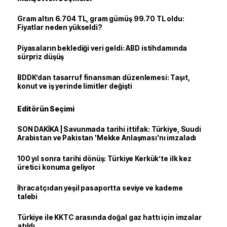
Gram altın 6.704 TL, gram gümüş 99.70 TL oldu:
Fiyatlar neden yükseldi?
Piyasaların beklediği veri geldi: ABD istihdamında
sürpriz düşüş
BDDK’dan tasarruf finansman düzenlemesi: Taşıt,
konut ve iş yerinde limitler değişti
Editörün Seçimi
SON DAKİKA | Savunmada tarihi ittifak: Türkiye, Suudi
Arabistan ve Pakistan 'Mekke Anlaşması'nı imzaladı
100 yıl sonra tarihi dönüş: Türkiye Kerkük’te ilk kez
üretici konuma geliyor
İhracatçıdan yeşil pasaportta seviye ve kademe
talebi
Türkiye ile KKTC arasında doğal gaz hattı için imzalar
atıldı