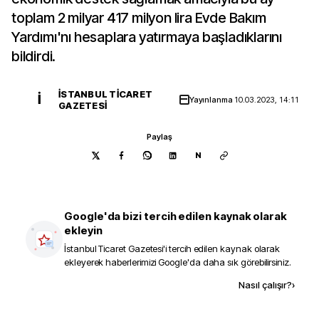
toplam 2 milyar 417 milyon lira Evde Bakım
Yardımı'nı hesaplara yatırmaya başladıklarını
bildirdi.
İSTANBUL TICARET
İ
Yayınlanma
10.03.2023, 14:11
GAZETESI
Paylaş
N
Google'da bizi tercih edilen kaynak olarak
ekleyin
İstanbul Ticaret Gazetesi
'i tercih edilen kaynak olarak
ekleyerek haberlerimizi Google'da daha sık görebilirsiniz.
Kaynak ekle
Nasıl çalışır?
›