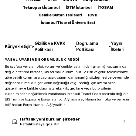
Teknopark İstanbul
İDTM İstanbul
İTOSAM
Cemile Sultan Tesisleri
ICVB
İstanbul Ticaret Üniversitesi
Gizlilik ve KVKK
Doğrulama
Yayın
Künye
•
İletişim
•
•
•
Politikası
Politikası
İlkeleri
YASAL UYARI VE SORUMLULUK REDDİ
Bu sayfada yer alan bilgi, yorum ve içerikler yatırım danışmanlığı kapsamında
değildir. Yatırım kararları, kişisel mali durumunuz ile risk ve getiri tercihlerinize
göre yetkili kurumlarla yapılacak yatırım danışmanlığı sözleşmesi çerçevesinde
değerlendirilmelidir. İçeriklerin doğruluğu ve güncelliği için azami özen
gösterilmekle birlikte, olası hata, eksiklik, gecikme veya bu bilgilerin
kullanımından doğabilecek zararlardan İstanbul Ticaret Odası sorumlu değildir.
BIST isim ve logosu ile Borsa İstanbul A.Ş. adına açıklanan tüm bilgi ve verilerin
telif hakları Borsa İstanbul A.Ş.’ye aittir.
Haftalık yeni kurulan şirketler
Haftalık listeye göz atın