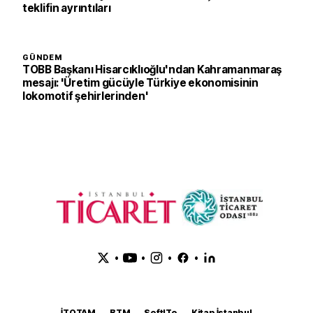
teklifin ayrıntıları
GÜNDEM
TOBB Başkanı Hisarcıklıoğlu'ndan Kahramanmaraş
mesajı: 'Üretim gücüyle Türkiye ekonomisinin
lokomotif şehirlerinden'
•
•
•
•
İTOTAM
BTM
SoftITo
Kitap İstanbul