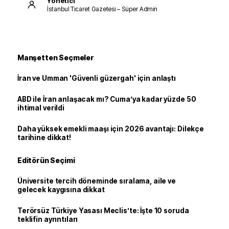
Yönetici
İstanbul Ticaret Gazetesi – Süper Admin
Manşetten Seçmeler
İran ve Umman 'Güvenli güzergah' için anlaştı
ABD ile İran anlaşacak mı? Cuma’ya kadar yüzde 50
ihtimal verildi
Daha yüksek emekli maaşı için 2026 avantajı: Dilekçe
tarihine dikkat!
Editörün Seçimi
Üniversite tercih döneminde sıralama, aile ve
gelecek kaygısına dikkat
Terörsüz Türkiye Yasası Meclis’te: İşte 10 soruda
teklifin ayrıntıları