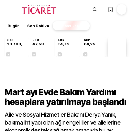
Bugün
Son Dakika
Finans
EKSTRA
BIST
USD
EUR
GBP
13.703,13
47,59
55,12
64,25
PİYASA
VERİLERİ
+0,11%
+0,05%
+0,20%
+0,24%
Gündem
Mart ayı Evde Bakım Yardımı
hesaplara yatırılmaya başlandı
Aile ve Sosyal Hizmetler Bakanı Derya Yanık,
bakıma ihtiyacı olan ağır engelliler ve ailelerine
ekonomik destek sağlamak amacıyla bu ay