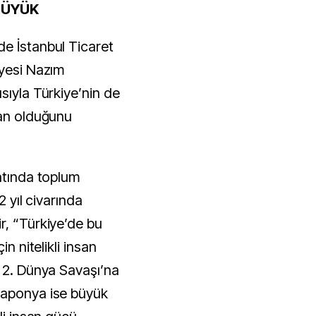
BÜYÜK
e İstanbul Ticaret
Üyesi Nazım
sıyla Türkiye’nin de
san olduğunu
atında toplum
2 yıl civarında
r, “Türkiye’de bu
in nitelikli insan
. 2. Dünya Savaşı’na
Japonya ise büyük