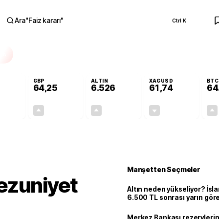
Ara
"
Faiz kararı
"
Ctrl K
RA
GBP
ALTIN
XAGUSD
BTC
64,25
6.526
61,74
64
+0,12%
+0,23%
+0,46%
-0,48%
0,06
0,15
29,74
-0,30
Manşetten Seçmeler
ezuniyet
Altın neden yükseliyor? İs
6.500 TL sonrası yarın gör
seviyeyi açıkladı: 2 ihtimal 
Merkez Bankası rezervlerin