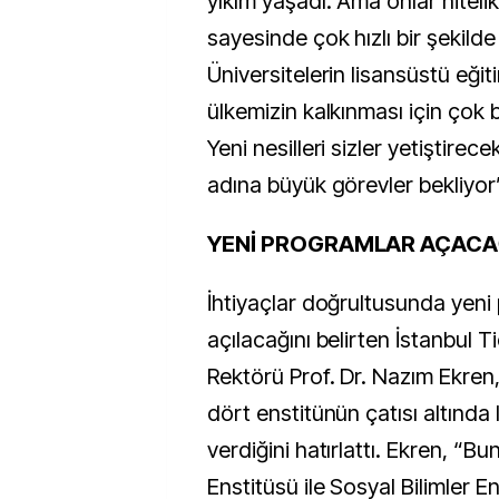
yıkım yaşadı. Ama onlar nitelik
sayesinde çok hızlı bir şekilde 
Üniversitelerin lisansüstü eğit
ülkemizin kalkınması için çok
Yeni nesilleri sizler yetiştirece
adına büyük görevler bekliyor
YENİ PROGRAMLAR AÇACA
İhtiyaçlar doğrultusunda yeni
açılacağını belirten İstanbul T
Rektörü Prof. Dr. Nazım Ekren,
dört enstitünün çatısı altında 
verdiğini hatırlattı. Ekren, “Bu
Enstitüsü ile Sosyal Bilimler E