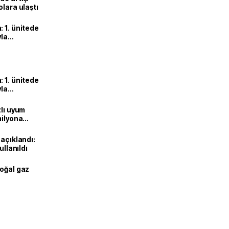
olara ulaştı
 1. ünitede
yla
 1. ünitede
yla
zlı uyum
milyona
 açıklandı:
ullanıldı
doğal gaz