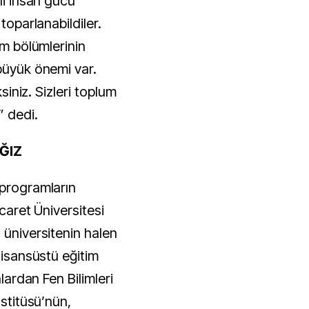
li insan gücü
toparlanabildiler.
im bölümlerinin
 büyük önemi var.
ksiniz. Sizleri toplum
” dedi.
ĞIZ
 programların
icaret Üniversitesi
 üniversitenin halen
lisansüstü eğitim
nlardan Fen Bilimleri
nstitüsü’nün,