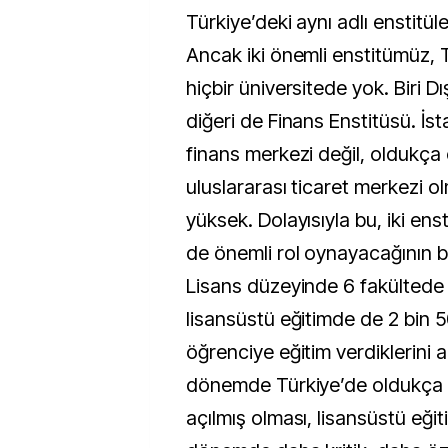
Türkiye’deki aynı adlı enstitüle
Ancak iki önemli enstitümüz, 
hiçbir üniversitede yok. Biri D
diğeri de Finans Enstitüsü. İs
finans merkezi değil, oldukça 
uluslararası ticaret merkezi o
yüksek. Dolayısıyla bu, iki en
de önemli rol oynayacağının b
Lisans düzeyinde 6 fakültede 
lisansüstü eğitimde de 2 bin 
öğrenciye eğitim verdiklerini 
dönemde Türkiye’de oldukça f
açılmış olması, lisansüstü eği