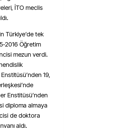
yeleri, İTO meclis
ldı.
in Türkiye’de tek
15-2016 Öğretim
ncisi mezun verdi.
hendislik
i Enstitüsü’nden 19,
erleşkesi’nde
ler Enstitüsü’nden
isi diploma almaya
cisi de doktora
unvanı aldı.