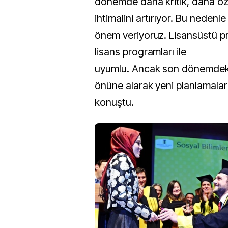
dönemde daha kritik, daha öz
ihtimalini artırıyor. Bu nedenle
önem veriyoruz. Lisansüstü p
lisans programları ile
uyumlu. Ancak son dönemdeki
önüne alarak yeni planlamalar
konuştu.