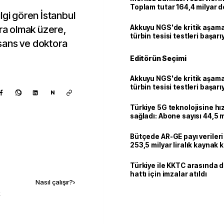
Toplam tutar 164,4 milyar d
lgi gören İstanbul
ora olmak üzere,
Akkuyu NGS'de kritik aşama:
türbin tesisi testleri başarı
sans ve doktora
tamamlandı
Editörün Seçimi
Akkuyu NGS'de kritik aşama:
türbin tesisi testleri başarı
N
tamamlandı
Türkiye 5G teknolojisine hı
sağladı: Abone sayısı 44,5 
ulaştı
Bütçede AR-GE payı verileri
253,5 milyar liralık kaynak k
Kaynak ekle
Türkiye ile KKTC arasında 
hattı için imzalar atıldı
Nasıl çalışır?
›
k