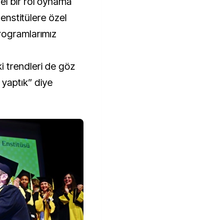
el bir rol oynama
 enstitülere özel
rogramlarımız
 trendleri de göz
 yaptık” diye