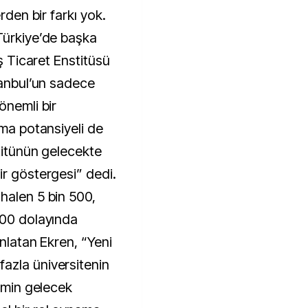
rden bir farkı yok.
Türkiye’de başka
ış Ticaret Enstitüsü
tanbul’un sadece
önemli bir
lma potansiyeli de
stitünün gelecekte
ir göstergesi” dedi.
halen 5 bin 500,
500 dolayında
anlatan Ekren, “Yeni
azla üniversitenin
timin gelecek