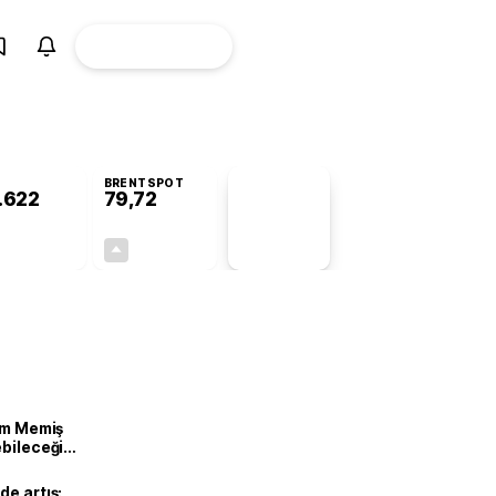
ÜYE
CANLI BORSA
Girişi
BRENTSPOT
.622
79,72
PİYASA
VERİLERİ
+0,86%
+1,03%
+0,00
0,81
lam Memiş
ebileceği
var
de artış: