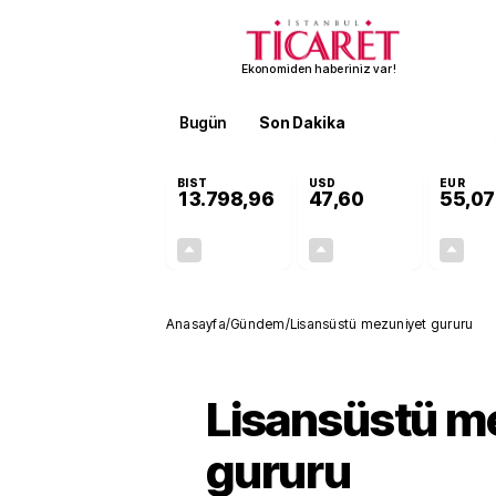
Ekonomiden haberiniz var!
Bugün
Son Dakika
Finans
EKST
BIST
USD
EUR
13.798,96
47,60
55,07
+0,70%
+0,06%
95,83
0,03
Anasayfa
/
Gündem
/
Lisansüstü mezuniyet gururu
Lisansüstü m
gururu