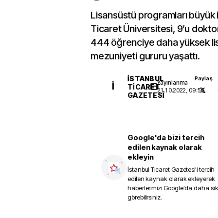
Lisansüstü programları büyük i
Ticaret Üniversitesi, 9’u dokt
444 öğrenciye daha yüksek li
mezuniyeti gururu yaşattı.
İSTANBUL
Paylaş
Yayınlanma
İ
TICARET
21.10.2022, 09:56
GAZETESI
Google'da bizi tercih
edilen kaynak olarak
ekleyin
İstanbul Ticaret Gazetesi
'i tercih
edilen kaynak olarak ekleyerek
haberlerimizi Google'da daha sı
görebilirsiniz.