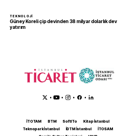
TEKNOLOJI
Güney Koreli çip devinden 38 milyar dolarlık dev
yatırım
•
•
•
•
İTOTAM
BTM
SoftITo
Kitap İstanbul
Teknopark İstanbul
İDTM İstanbul
İTOSAM