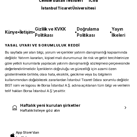
Cemile Sultan Tesisleri
ICVB
İstanbul Ticaret Üniversitesi
Gizlilik ve KVKK
Doğrulama
Yayın
Künye
•
İletişim
•
•
•
Politikası
Politikası
İlkeleri
YASAL UYARI VE SORUMLULUK REDDİ
Bu sayfada yer alan bilgi, yorum ve içerikler yatırım danışmanlığı kapsamında
değildir. Yatırım kararları, kişisel mali durumunuz ile risk ve getiri tercihlerinize
göre yetkili kurumlarla yapılacak yatırım danışmanlığı sözleşmesi çerçevesinde
değerlendirilmelidir. İçeriklerin doğruluğu ve güncelliği için azami özen
gösterilmekle birlikte, olası hata, eksiklik, gecikme veya bu bilgilerin
kullanımından doğabilecek zararlardan İstanbul Ticaret Odası sorumlu değildir.
BIST isim ve logosu ile Borsa İstanbul A.Ş. adına açıklanan tüm bilgi ve verilerin
telif hakları Borsa İstanbul A.Ş.’ye aittir.
Haftalık yeni kurulan şirketler
Haftalık listeye göz atın
App Store'dan