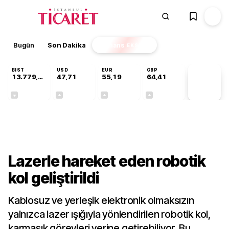
Bugün
Son Dakika
Finans
EKSTRA
BIST
USD
EUR
GBP
13.779,39
47,71
55,19
64,41
PİYASA
VERİLERİ
-0,14%
+0,18%
+0,32%
+0,38%
Teknoloji
Lazerle hareket eden robotik
kol geliştirildi
Kablosuz ve yerleşik elektronik olmaksızın
yalnızca lazer ışığıyla yönlendirilen robotik kol,
karmaşık görevleri yerine getirebiliyor. Bu