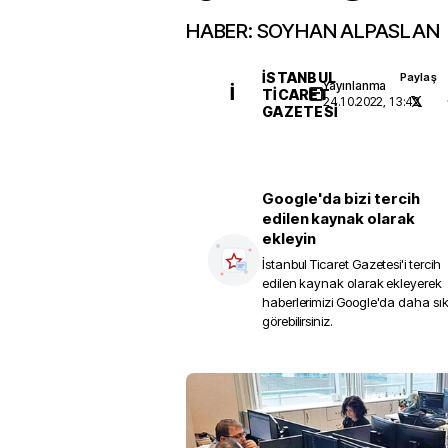
HABER: SOYHAN ALPASLAN
İSTANBUL
Paylaş
Yayınlanma
İ
TICARET
24.10.2022, 13:42
GAZETESI
Google'da bizi tercih
edilen kaynak olarak
ekleyin
İstanbul Ticaret Gazetesi
'i tercih
edilen kaynak olarak ekleyerek
haberlerimizi Google'da daha sı
görebilirsiniz.