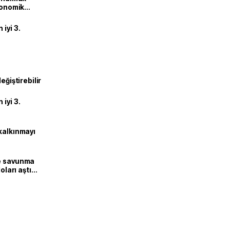
ekonomik
iyi 3.
eğiştirebilir
iyi 3.
kalkınmayı
ne savunma
oları aştı