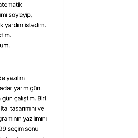
Matematik
ımı söyleyip,
rek yardım istedim.
ktım.
dum.
e yazılım
kadar yarım gün,
ün çalıştım. Biri
ital tasarımını ve
ramının yazılımını
999 seçim sonu