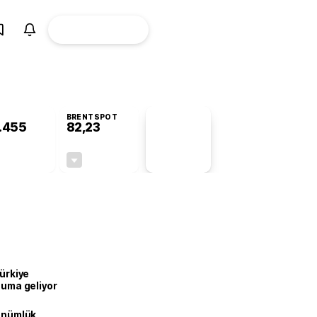
ÜYE
CANLI BORSA
Girişi
BRENTSPOT
.455
82,23
PİYASA
VERİLERİ
-0,62%
-0,66%
+0,00
-0,55
Türkiye
onuma geliyor
dönümlük