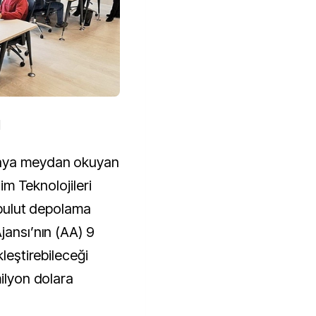
N
yaya meydan okuyan
̧im Teknolojileri
r bulut depolama
jansı’nın (AA) 9
kleştirebileceği
milyon dolara