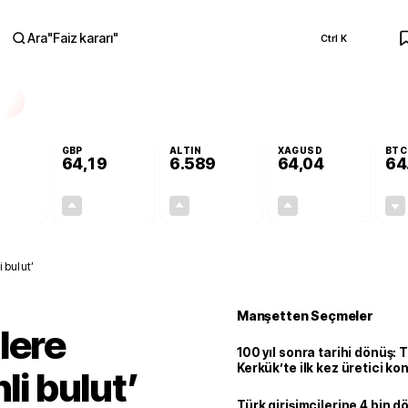
Ara
"
Faiz kararı
"
Ctrl K
RA
GBP
ALTIN
XAGUSD
BTC
64,19
6.589
64,04
64
-0,03%
+0,02%
+1,48%
+4,13%
-0,02
0,01
96,08
2,54
 bulut’
Manşetten Seçmeler
lere
100 yıl sonra tarihi dönüş: 
Kerkük’te ilk kez üretici k
li bulut’
Türk girişimcilerine 4 bin 