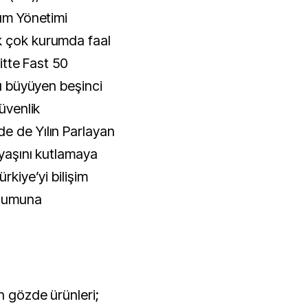
rum Yönetimi
k çok kurumda faal
oitte Fast 50
lı büyüyen beşinci
Güvenlik
e de Yılın Parlayan
 yaşını kutlamaya
rkiye’yi bilişim
onumuna
n gözde ürünleri;