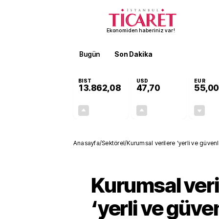
Ekonomiden haberiniz var!
Bugün
Son Dakika
Finans
EKST
BIST
USD
EUR
13.862,08
47,70
55,00
+0,46%
+0,17%
63,26
0,08
Anasayfa
/
Sektörel
/
Kurumsal verilere ‘yerli ve güvenli
Kurumsal veri
‘yerli ve güven