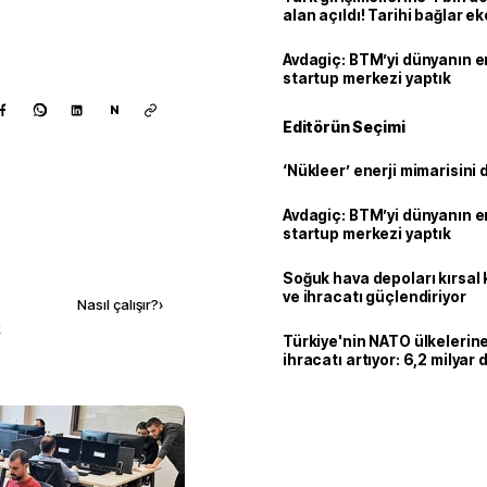
alan açıldı! Tarihi bağlar 
ortaklığa dönüşüyor
Avdagiç: BTM’yi dünyanın en 
startup merkezi yaptık
N
Editörün Seçimi
‘Nükleer’ enerji mimarisini d
Avdagiç: BTM’yi dünyanın en 
startup merkezi yaptık
Kaynak ekle
Soğuk hava depoları kırsal 
ve ihracatı güçlendiriyor
Nasıl çalışır?
›
k
Türkiye'nin NATO ülkeleri
ihracatı artıyor: 6,2 milyar d
milyar doları aştı