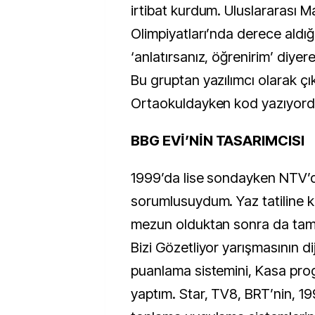
irtibat kurdum. Uluslararası 
Olimpiyatları’nda derece aldığ
‘anlatırsanız, öğrenirim’ diye
Bu gruptan yazılımcı olarak çı
Ortaokuldayken kod yazıyor
BBG EVİ̇’Nİ̇N TASARIMCISI
1999’da lise sondayken NTV’d
sorumlusuydum. Yaz tatiline 
mezun olduktan sonra da tam g
Bizi Gözetliyor yarışmasının dij
puanlama sistemini, Kasa prog
yaptım. Star, TV8, BRT’nin, 1