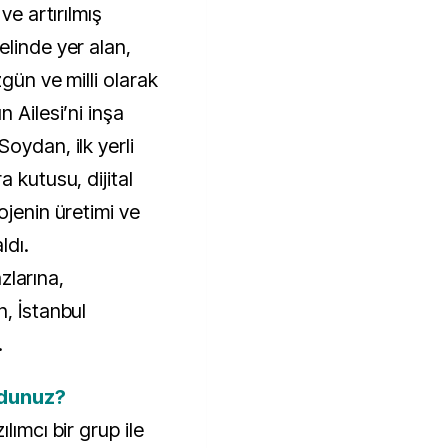
ve artırılmış
elinde yer alan,
zgün ve milli olarak
 Ailesi’ni inşa
oydan, ilk yerli
 kutusu, dijital
ojenin üretimi ve
ldı.
azlarına,
, İstanbul
.
oldunuz?
lımcı bir grup ile