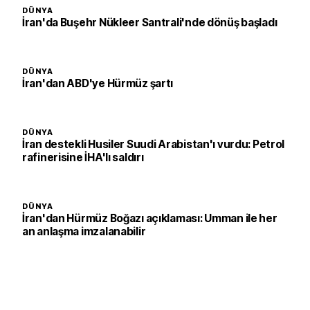
DÜNYA
İran'da Buşehr Nükleer Santrali'nde dönüş başladı
DÜNYA
İran'dan ABD'ye Hürmüz şartı
DÜNYA
İran destekli Husiler Suudi Arabistan'ı vurdu: Petrol
rafinerisine İHA'lı saldırı
DÜNYA
İran'dan Hürmüz Boğazı açıklaması: Umman ile her
an anlaşma imzalanabilir