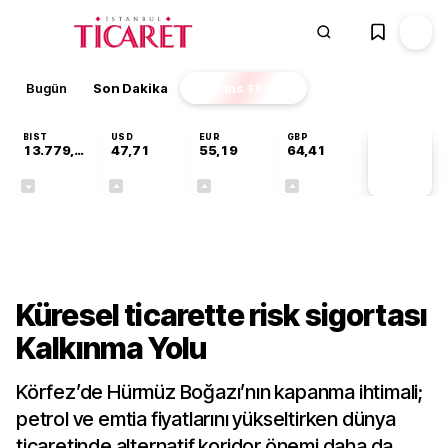
Bugün
Son Dakika
Finans
EKSTRA
BIST
USD
EUR
GBP
13.779,39
47,71
55,19
64,41
PİYASA
VERİLERİ
-0,14%
+0,18%
+0,32%
+0,38%
Dünya
Küresel ticarette risk sigortası
Kalkınma Yolu
Körfez’de Hürmüz Boğazı’nın kapanma ihtimali;
petrol ve emtia fiyatlarını yükseltirken dünya
ticaretinde alternatif koridor önemi daha da