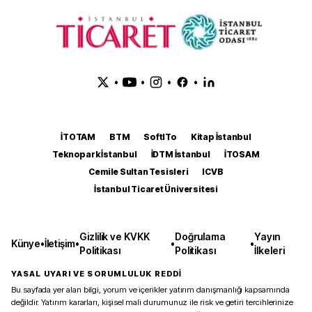
•
•
•
•
İTOTAM
BTM
SoftITo
Kitap İstanbul
Teknopark İstanbul
İDTM İstanbul
İTOSAM
Cemile Sultan Tesisleri
ICVB
İstanbul Ticaret Üniversitesi
Gizlilik ve KVKK
Doğrulama
Yayın
Künye
•
İletişim
•
•
•
Politikası
Politikası
İlkeleri
YASAL UYARI VE SORUMLULUK REDDİ
Bu sayfada yer alan bilgi, yorum ve içerikler yatırım danışmanlığı kapsamında
değildir. Yatırım kararları, kişisel mali durumunuz ile risk ve getiri tercihlerinize