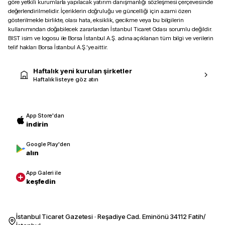
göre yetkili kurumlarla yapılacak yatırım danışmanlığı sözleşmesi çerçevesinde
değerlendirilmelidir. İçeriklerin doğruluğu ve güncelliği için azami özen
gösterilmekle birlikte, olası hata, eksiklik, gecikme veya bu bilgilerin
kullanımından doğabilecek zararlardan İstanbul Ticaret Odası sorumlu değildir.
BIST isim ve logosu ile Borsa İstanbul A.Ş. adına açıklanan tüm bilgi ve verilerin
telif hakları Borsa İstanbul A.Ş.’ye aittir.
Haftalık yeni kurulan şirketler
Haftalık listeye göz atın
App Store'dan
indirin
Google Play'den
alın
App Galeri ile
keşfedin
İstanbul Ticaret Gazetesi · Reşadiye Cad. Eminönü 34112 Fatih/