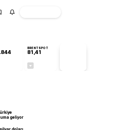
ÜYE
CANLI BORSA
Girişi
BRENTSPOT
.844
81,41
PİYASA
VERİLERİ
+0,37%
-1,65%
+0,00
-1,37
Türkiye
onuma geliyor
ilyar doları