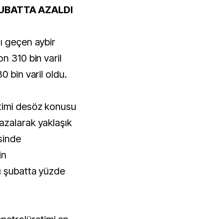
UBATTA AZALDI
ı geçen aybir
n 310 bin varil
0 bin varil oldu.
timi desöz konusu
azalarak yaklaşık
sinde
in
ı şubatta yüzde