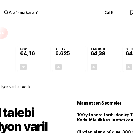
Ara
"
Faiz kararı
"
Ctrl K
RA
GBP
ALTIN
XAGUSD
BTC
64,16
6.625
64,39
64
+0,04%
-0,02%
+2,04%
+4,70%
0,02
-0,01
132,14
2,89
ilyon varil artacak
Manşetten Seçmeler
 talebi
100 yıl sonra tarihi dönüş: 
Kerkük’te ilk kez üretici k
yon varil
Çin’den altına hücum: 300 m