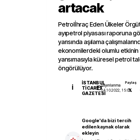
artacak
Petrolİhraç Eden Ülkeler Örg
ayıpetrol piyasası raporuna göre
yarısında aşılama çalışmalarınd
ekonomilerdeki olumlu etkinin
yansımasıyla küresel petrol ta
öngörülüyor.
İSTANBUL
Paylaş
Yayınlanma
İ
TICARET
24.10.2022, 15:03
GAZETESI
Google'da bizi tercih
edilen kaynak olarak
ekleyin