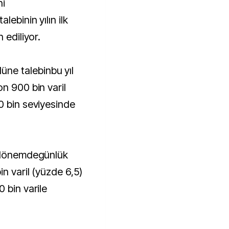
ni
lebinin yılın ilk
 ediliyor.
e talebinbu yıl
n 900 bin varil
0 bin seviyesinde
u dönemdegünlük
n varil (yüzde 6,5)
 bin varile