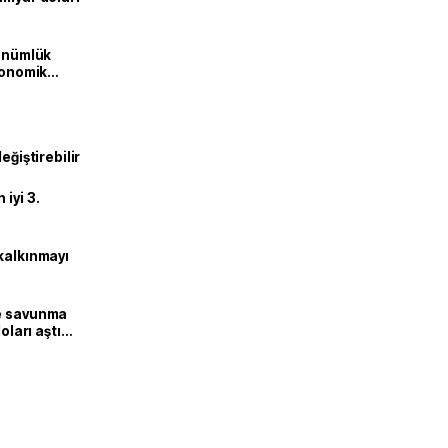
dönümlük
ekonomik
eğiştirebilir
iyi 3.
kalkınmayı
ne savunma
oları aştı