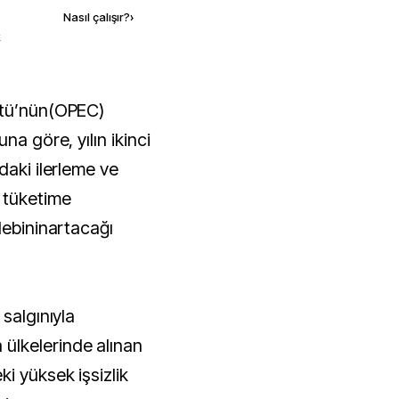
Nasıl çalışır?
›
k
na göre, yılın ikinci
daki ilerleme ve
 tüketime
lebininartacağı
salgınıyla
ülkelerinde alınan
i yüksek işsizlik