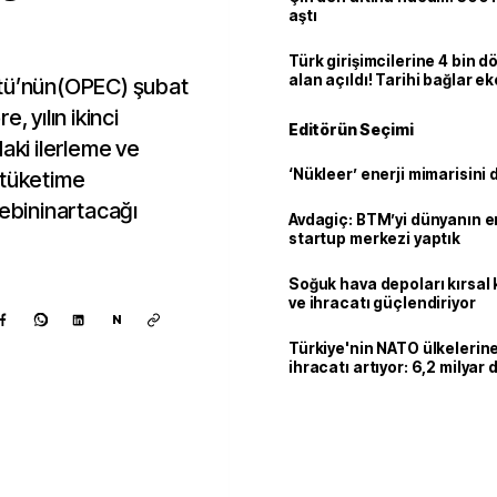
aştı
Türk girişimcilerine 4 bin 
alan açıldı! Tarihi bağlar 
ütü’nün(OPEC) şubat
ortaklığa dönüşüyor
, yılın ikinci
Editörün Seçimi
aki ilerleme ve
‘Nükleer’ enerji mimarisini d
 tüketime
lebininartacağı
Avdagiç: BTM’yi dünyanın en 
startup merkezi yaptık
Soğuk hava depoları kırsal 
ve ihracatı güçlendiriyor
N
Türkiye'nin NATO ülkeleri
ihracatı artıyor: 6,2 milyar d
milyar doları aştı
Kaynak ekle