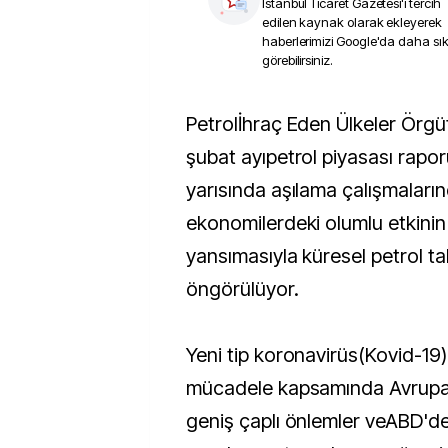
İstanbul Ticaret Gazetesi
'i tercih
edilen kaynak olarak ekleyerek
haberlerimizi Google'da daha sı
görebilirsiniz.
Petrolİhraç Eden Ülkeler Örgütü’nün(OPEC)
şubat ayıpetrol piyasası raporu
yarısında aşılama çalışmaların
ekonomilerdeki olumlu etkinin
yansımasıyla küresel petrol ta
öngörülüyor.
Yeni tip koronavirüs(Kovid-19) 
mücadele kapsamında Avrupa 
geniş çaplı önlemler veABD'dek