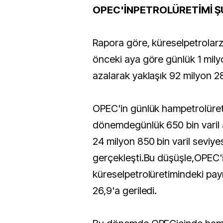
OPEC'İNPETROLÜRETİMİ Ş
Rapora göre, küreselpetrolarz
önceki aya göre günlük 1 milyo
azalarak yaklaşık 92 milyon 28
OPEC'in günlük hampetrolüre
dönemdegünlük 650 bin varil 
24 milyon 850 bin varil seviye
gerçekleşti.Bu düşüşle,OPEC'
küreselpetrolüretimindeki pay
26,9'a geriledi.