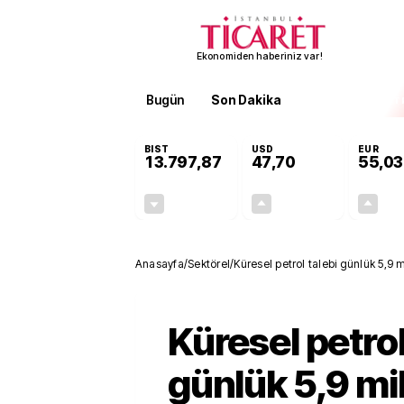
Ekonomiden haberiniz var!
Bugün
Son Dakika
Finans
EKST
BIST
USD
EUR
13.797,87
47,70
55,03
-0,01%
+0,17%
-0,94
0,08
Anasayfa
/
Sektörel
/
Küresel petrol talebi günlük 5,9 m
Küresel petrol
günlük 5,9 mil