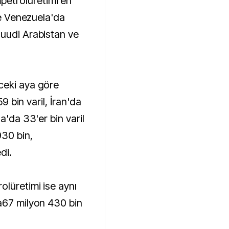
etrolüretimi en
 ve Venezuela'da
Suudi Arabistan ve
ceki aya göre
59 bin varil, İran'da
a'da 33'er bin varil
930 bin,
di.
olüretimi ise aynı
a67 milyon 430 bin