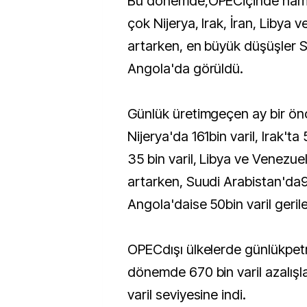
Bu dönemde,OPECiçinde hamp
çok Nijerya, Irak, İran, Libya
artarken, en büyük düşüşler 
Angola'da görüldü.
Günlük üretimgeçen ay bir ön
Nijerya'da 161bin varil, Irak'ta 
35 bin varil, Libya ve Venezuel
artarken, Suudi Arabistan'da
Angola'daise 50bin varil gerile
OPECdışı ülkelerde günlükpetr
dönemde 670 bin varil azalışl
varil seviyesine indi.