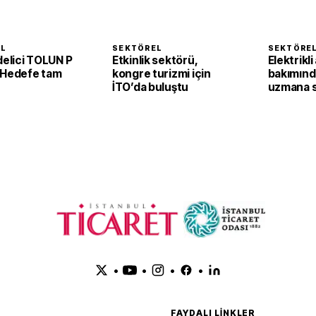
EL
SEKTÖREL
SEKTÖRE
delici TOLUN P
Etkinlik sektörü,
Elektrikli
 Hedefe tam
kongre turizmi için
bakımınd
İTO’da buluştu
uzmana s
•
•
•
•
FAYDALI LINKLER