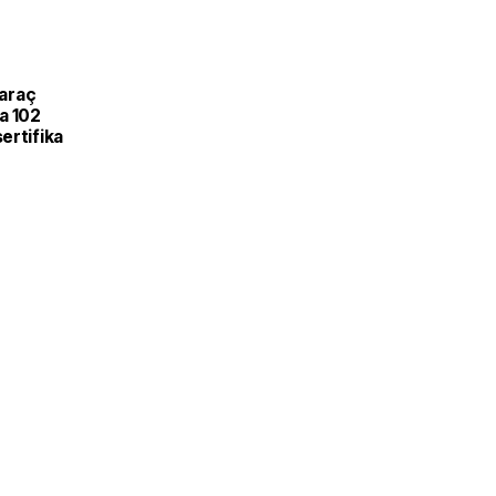
L
 araç
a 102
ertifika