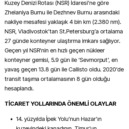
Kuzey Denizi Rotası (NSR) İdaresi’ne göre
Zhelaniya Burnu ile Dezhnev Burnu arasındaki
nakliye mesafesi yaklaşık 4 bin km (2.380 nm).
NSR, Vladivostok’tan St.Petersburg’a ortalama
27 günde konteyner ulaştırma imkanı sağlıyor.
Geçen yıl NSR’nin en hızlı geçen nükleer
konteyner gemisi, 5.9 gün ile ‘Sevmorput’, en
yavaş geçen 13.8 gün ile Callisto oldu. 2020’de
transit taşıma ortalamasının 8 gün olduğu
hesaplandı.
TİCARET YOLLARINDA ÖNEMLİ OLAYLAR
14. yüzyılda İpek Yolu’nun Hazar’ın
kuzeyindeki kanadının, Timur’un