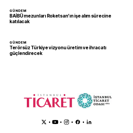
GÜNDEM
BAİBÜ mezunları Roketsan’ın işe alım sürecine
katılacak
GÜNDEM
Terörsüz Türkiye vizyonu üretim ve ihracatı
güçlendirecek
•
•
•
•