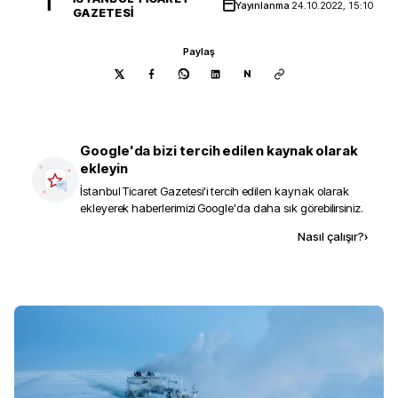
İ
Yayınlanma
24.10.2022, 15:10
GAZETESI
Paylaş
N
Google'da bizi tercih edilen kaynak olarak
ekleyin
İstanbul Ticaret Gazetesi
'i tercih edilen kaynak olarak
ekleyerek haberlerimizi Google'da daha sık görebilirsiniz.
Kaynak ekle
Nasıl çalışır?
›