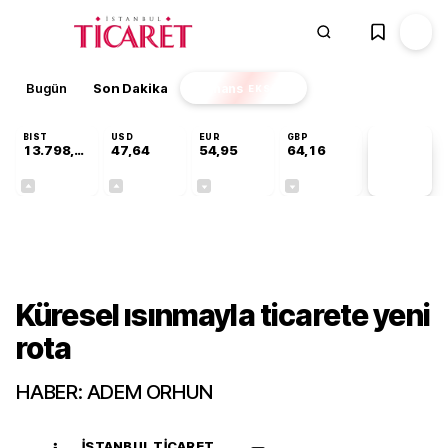
Bugün
Son Dakika
Finans
EKSTRA
BIST
USD
EUR
GBP
13.798,82
47,64
54,95
64,16
PİYASA
VERİLERİ
+0,70%
+0,04%
-0,12%
-0,03%
Gündem
Küresel ısınmayla ticarete yeni
rota
HABER: ADEM ORHUN
İSTANBUL TICARET