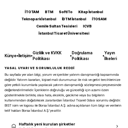
İTOTAM
BTM
SoftITo
Kitap İstanbul
Teknopark İstanbul
İDTM İstanbul
İTOSAM
Cemile Sultan Tesisleri
ICVB
İstanbul Ticaret Üniversitesi
Gizlilik ve KVKK
Doğrulama
Yayın
Künye
•
İletişim
•
•
•
Politikası
Politikası
İlkeleri
YASAL UYARI VE SORUMLULUK REDDİ
Bu sayfada yer alan bilgi, yorum ve içerikler yatırım danışmanlığı kapsamında
değildir. Yatırım kararları, kişisel mali durumunuz ile risk ve getiri tercihlerinize
göre yetkili kurumlarla yapılacak yatırım danışmanlığı sözleşmesi çerçevesinde
değerlendirilmelidir. İçeriklerin doğruluğu ve güncelliği için azami özen
gösterilmekle birlikte, olası hata, eksiklik, gecikme veya bu bilgilerin
kullanımından doğabilecek zararlardan İstanbul Ticaret Odası sorumlu değildir.
BIST isim ve logosu ile Borsa İstanbul A.Ş. adına açıklanan tüm bilgi ve verilerin
telif hakları Borsa İstanbul A.Ş.’ye aittir.
Haftalık yeni kurulan şirketler