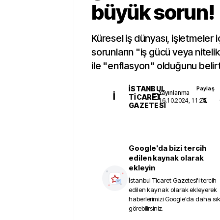
büyük sorun!
Küresel iş dünyası, işletmeler 
sorunların "iş gücü veya nitelikl
ile "enflasyon" olduğunu belirt
İSTANBUL
Paylaş
Yayınlanma
İ
TICARET
16.10.2024, 11:25
GAZETESI
Google'da bizi tercih
edilen kaynak olarak
ekleyin
İstanbul Ticaret Gazetesi
'i tercih
edilen kaynak olarak ekleyerek
haberlerimizi Google'da daha sı
görebilirsiniz.