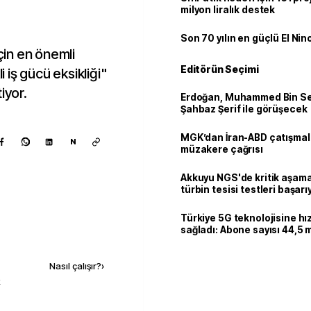
milyon liralık destek
Son 70 yılın en güçlü El Nin
için en önemli
Editörün Seçimi
i iş gücü eksikliği"
iyor.
Erdoğan, Muhammed Bin Se
Şahbaz Şerif ile görüşecek
MGK’dan İran-ABD çatışmala
N
müzakere çağrısı
Akkuyu NGS'de kritik aşama:
türbin tesisi testleri başarı
tamamlandı
Türkiye 5G teknolojisine hı
sağladı: Abone sayısı 44,5 
Kaynak ekle
ulaştı
Nasıl çalışır?
›
k