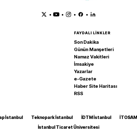
•
•
•
•
FAYDALI LINKLER
Son Dakika
Günün Manşetleri
Namaz Vakitleri
İmsakiye
Yazarlar
e-Gazete
Haber Site Haritası
RSS
ap İstanbul
Teknopark İstanbul
İDTM İstanbul
İTOSA
İstanbul Ticaret Üniversitesi