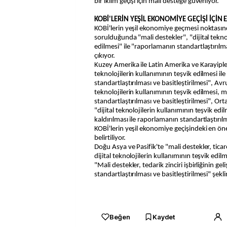
bir iklim geçişi için mali desteğe güveniyor.
KOBİ'LERİN YEŞİL EKONOMİYE GEÇİŞİ İÇİN
KOBİ'lerin yeşil ekonomiye geçmesi noktasınd
sorulduğunda "mali destekler", "dijital teknol
edilmesi" ile "raporlamanın standartlaştırılma
çıkıyor.
Kuzey Amerika ile Latin Amerika ve Karayipler
teknolojilerin kullanımının teşvik edilmesi i
standartlaştırılması ve basitleştirilmesi", Av
teknolojilerin kullanımının teşvik edilmesi, 
standartlaştırılması ve basitleştirilmesi", O
"dijital teknolojilerin kullanımının teşvik edil
kaldırılması ile raporlamanın standartlaştırılm
KOBİ'lerin yeşil ekonomiye geçişindeki en ön
belirtiliyor.
Doğu Asya ve Pasifik'te "mali destekler, ticar
dijital teknolojilerin kullanımının teşvik edi
"Mali destekler, tedarik zinciri işbirliğinin gel
standartlaştırılması ve basitleştirilmesi" şekli
Beğen
Kaydet