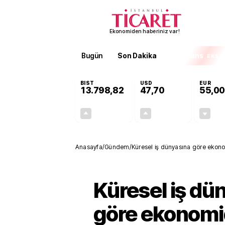
Ekonomiden haberiniz var!
Bugün
Son Dakika
Finans
EKST
BIST
USD
EUR
13.798,82
47,70
55,00
+0,70%
+0,16%
95,68
0,08
Anasayfa
/
Gündem
/
Küresel iş dünyasına göre ekono
Küresel iş dü
göre ekonomi