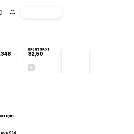
ÜYE
CANLI BORSA
Girişi
BRENTSPOT
.348
82,50
PİYASA
VERİLERİ
-0,40%
-0,34%
+0,00
-0,28
rı için
ojeye 914