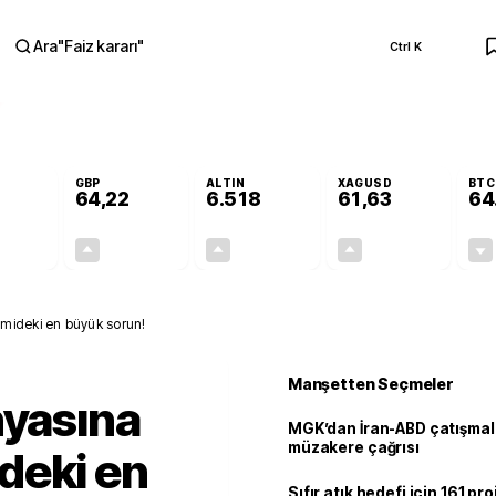
Ara
"
Faiz kararı
"
Ctrl K
RA
GBP
ALTIN
XAGUSD
BTC
64,22
6.518
61,63
64
-0,02%
+0,07%
+0,39%
+0,21%
-0,01
0,04
25,16
0,13
mideki en büyük sorun!
Manşetten Seçmeler
nyasına
MGK’dan İran-ABD çatışmala
müzakere çağrısı
deki en
Sıfır atık hedefi için 161 pr