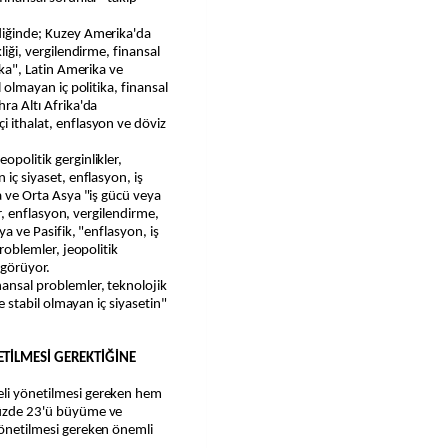
ldiğinde; Kuzey Amerika'da
kliği, vergilendirme, finansal
tika", Latin Amerika ve
l olmayan iç politika, finansal
hra Altı Afrika'da
i ithalat, enflasyon ve döviz
opolitik gerginlikler,
 iç siyaset, enflasyon, iş
pa ve Orta Asya "iş gücü veya
ler, enflasyon, vergilendirme,
sya ve Pasifik, "enflasyon, iş
problemler, jeopolitik
 görüyor.
nansal problemler, teknolojik
 ve stabil olmayan iç siyasetin"
ETİLMESİ GEREKTİĞİNE
eli yönetilmesi gereken hem
 yüzde 23'ü büyüme ve
 yönetilmesi gereken önemli