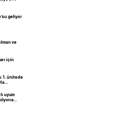
o’su geliyor
lman ve
rı için
 1. ünitede
yla
zlı uyum
milyona