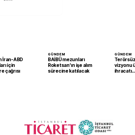
GÜNDEM
GÜNDEM
 İran-ABD
BAİBÜ mezunları
Terörsüz
arı için
Roketsan’ın işe alım
vizyonu 
e çağrısı
sürecine katılacak
ihracatı
güçlendi