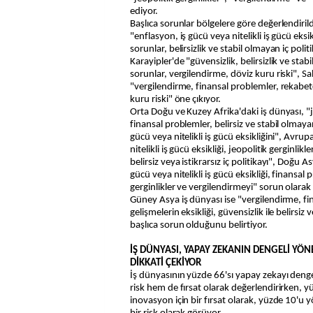
ediyor.
Başlıca sorunlar bölgelere göre değerlendiri
"enflasyon, iş gücü veya nitelikli iş gücü eksi
sorunlar, belirsizlik ve stabil olmayan iç poli
Karayipler'de "güvensizlik, belirsizlik ve stabi
sorunlar, vergilendirme, döviz kuru riski", Sa
"vergilendirme, finansal problemler, rekabetç
kuru riski" öne çıkıyor.
Orta Doğu ve Kuzey Afrika'daki iş dünyası, "je
finansal problemler, belirsiz ve stabil olmayan
gücü veya nitelikli iş gücü eksikliğini", Avru
nitelikli iş gücü eksikliği, jeopolitik gerginlik
belirsiz veya istikrarsız iç politikayı", Doğu A
gücü veya nitelikli iş gücü eksikliği, finansal 
gerginlikler ve vergilendirmeyi" sorun olarak
Güney Asya iş dünyası ise "vergilendirme, fi
gelişmelerin eksikliği, güvensizlik ile belirsiz
başlıca sorun olduğunu belirtiyor.
İŞ DÜNYASI, YAPAY ZEKANIN DENGELİ YÖN
DİKKATİ ÇEKİYOR
İş dünyasının yüzde 66'sı yapay zekayı deng
risk hem de fırsat olarak değerlendirirken,
inovasyon için bir fırsat olarak, yüzde 10'u