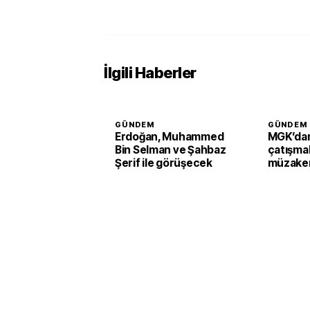
İlgili Haberler
GÜNDEM
GÜNDEM
Erdoğan, Muhammed
MGK’dan
Bin Selman ve Şahbaz
çatışmal
Şerif ile görüşecek
müzaker