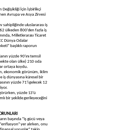
nen Avrupa ve Asya Zirvesi
v sahipliğinde uluslararası iş
e 62 ülkeden 800'den fazla iş
ında, Milletlerarası Ticaret
ICC Dünya Odalar
ti" başlıklı raporun
lanın yüzde 90'ını temsil
şmekte olan ülke) 210 oda
lar ortaya koydu.
şım, ekonomik görünüm, iklim
ve iş dünyasına küresel bir
yasının yüzde 71'i gelecek 12
iyor.
öngörürken, yüzde 13'ü
mlı bir şekilde gerileyeceğini
SORUNLARI
ların başında "iş gücü veya
da "enflasyon" yer alırken, onu
"finansal sorunlar" takip