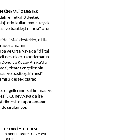
 EN ÖNEMLİ 3 DESTEK
aki en etkili 3 destek
ojilerin kullanımının teşvik
sı ve basitleştirilmesi" öne
'de "Mali destekler, dijital
le raporlamanın
rupa ve Orta Asya'da "dijital
mali destekler, raporlamanın
rta Doğu ve Kuzey Afrika'da
mesi, ticaret engellerinin
ası ve basitleştirilmesi"
emli 3 destek olarak
et engellerinin kaldırılması ve
lmesi", Güney Asya'da ise
iştirilmesi ile raporlamanın
nde sıralanıyor.
FEDAYİ YILDIRIM
İstanbul Ticaret Gazetesi –
Editör