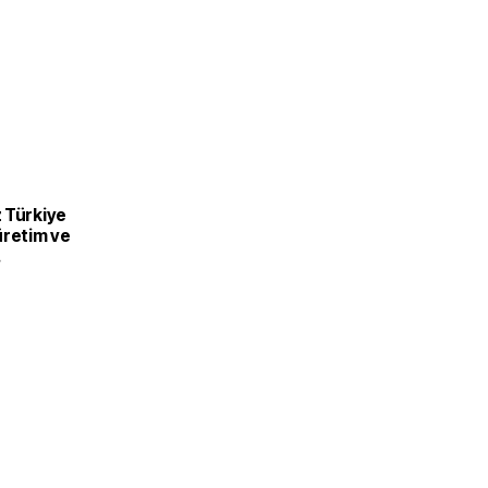
 Türkiye
üretim ve
recek