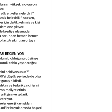
alarının yüksek inovasyon
or.
yük engeller nelerdir?"
mik belirsizlik" olurken,
 için değil, gelişmiş ve kişi
oblem öne çıkıyor.
yle krediye ulaşmada
 bu sorundan hemen hemen
açtığı sıkıntıları ortaya
ASI BEKLENİYOR
n olumlu olduğunu düşünse
onomik tablo yaşanacağını
mesini bekliyorsunuz?"
 50'si düşük seviyede de olsa
görüş bildirdi.
ığını ve tedarik zincirlerini
on maliyetlerinin
 arttığını ve tedarik
steriyor.
meler enerji kaynaklarını
KOBİ'ler büyük oranda başarılı