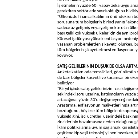
bir risk olarak görüyor.
İşletmelerin yüzde 60'ı yapay zeka uygulam
gerektiren sektörlerle sınırlı olduğunu bildiriy
"Ülkenizde finansal katılımın önündeki en bü
sorusuna tüm bölgelerin birinci yanıtı "ekono
sadece az gelişmiş veya gelişmekte olan ülkeler
başı geliri çok yüksek ülkeler için de aynı pr
Küresel iş dünyası yüksek enflasyon nedeni
yaşanan problemlerden şikayetçi olurken,
tüm bölgelerin şikayet etmesi enflasyonun yol 
koyuyor.
SATIŞ GELİRLERİNİN DÜŞÜK DE OLSA ARTM
Ankete katılan oda temsilcileri, görünümü
de bazı bölgeler kasvetli ve karamsar bir ek
belirtiyor.
"Bir yıl içinde satış gelirlerinizin nasıl değiş
şeklindeki soru üzerine, katılımcıların yüzde
artacağına, yüzde 30'u değişmeyeceğine dair 
Araştırma, enflasyonun maliyetleri hızla artırd
bozduğunu, böylece tüm bölgelerde operasy
yükseldiğini, işçi ücretleri üzerindeki baskının
zincirlerinin bozulmasına neden olduğunu gö
İklim politikalarına uyum sağlamak için işlet
çeşitlendirip yeşil teknolojiyi benimserken, 