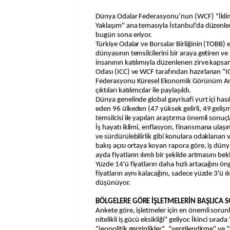
Dünya Odalar Federasyonu’nun (WCF) "İklim Değişikliği İçin İşbirlikçi
Yaklaşım" ana temasıyla İstanbul'da düzenle
bugün sona eriyor.
Türkiye Odalar ve Borsalar Birliğinin (TOBB) e
dünyasının temsilcilerini bir araya getiren v
insanının katılımıyla düzenlenen zirve kapsam
Odası (ICC) ve WCF tarafından hazırlanan "
Federasyonu Küresel Ekonomik Görünüm Anke
çıktıları katılımcılar ile paylaşıldı.
Dünya genelinde global gayrisafi yurt içi hası
eden 96 ülkeden (47 yüksek gelirli, 49 geli
temsilcisi ile yapılan araştırma önemli sonuç
İş hayatı iklimi, enflasyon, finansmana ula
ve sürdürülebilirlik gibi konulara odaklanan 
bakış açısı ortaya koyan rapora göre, iş dün
ayda fiyatların ılımlı bir şekilde artmasını bekl
Yüzde 14'ü fiyatların daha hızlı artacağını 
fiyatların aynı kalacağını, sadece yüzde 3'ü ılı
düşünüyor.
BÖLGELERE GÖRE İŞLETMELERİN BAŞLICA 
Ankete göre, işletmeler için en önemli sorun
nitelikli iş gücü eksikliği" geliyor. İkinci sıra
"jeopolitik gerginlikler", "vergilendirme" ve 