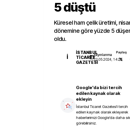
5 düştü
Küresel ham çelik üretimi, nisa
dönemine göre yüzde 5 düşere
oldu.
İSTANBUL
Paylaş
Yayınlanma
İ
TICARET
22.05.2024, 14:20
GAZETESI
Google'da bizi tercih
edilen kaynak olarak
ekleyin
İstanbul Ticaret Gazetesi
'i tercih
edilen kaynak olarak ekleyerek
haberlerimizi Google'da daha sı
görebilirsiniz.