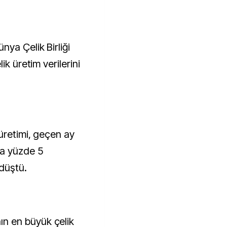
ya Çelik Birliği
ik üretim verilerini
üretimi, geçen ay
la yüzde 5
 düştü.
n en büyük çelik