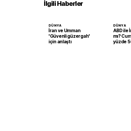
İlgili Haberler
DÜNYA
DÜNYA
İran ve Umman
ABD ile 
'Güvenli güzergah'
mı? Cum
için anlaştı
yüzde 50
verildi