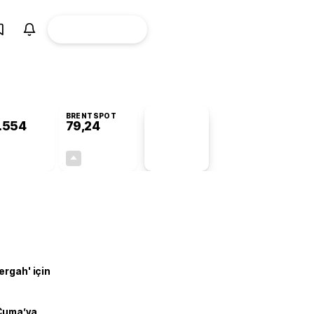
ÜYE
CANLI BORSA
Girişi
BRENTSPOT
.554
79,24
PİYASA
VERİLERİ
+0,22%
+0,42%
+0,00
0,33
ergah' için
 Cuma’ya