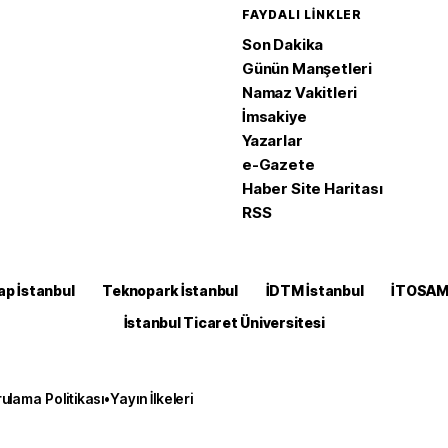
FAYDALI LINKLER
Son Dakika
Günün Manşetleri
Namaz Vakitleri
İmsakiye
Yazarlar
e-Gazete
Haber Site Haritası
RSS
ap İstanbul
Teknopark İstanbul
İDTM İstanbul
İTOSA
İstanbul Ticaret Üniversitesi
ulama Politikası
•
Yayın İlkeleri