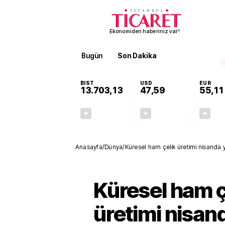
Ekonomiden haberiniz var!
Bugün
Son Dakika
Finans
EKST
BIST
USD
EUR
13.703,13
47,59
55,11
+0,11%
+0,05%
15,20
0,03
Anasayfa
/
Dünya
/
Küresel ham çelik üretimi nisanda
Küresel ham ç
üretimi nisan