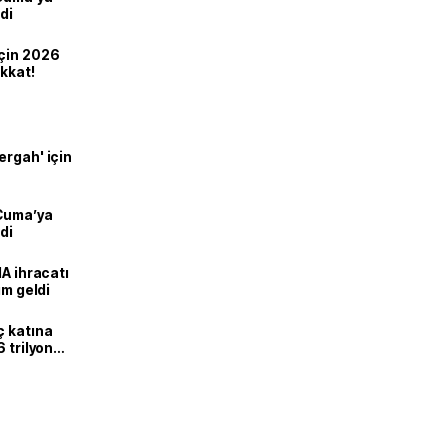
di
için 2026
ikkat!
ergah' için
 Cuma’ya
di
HA ihracatı
ım geldi
ç katına
 trilyon