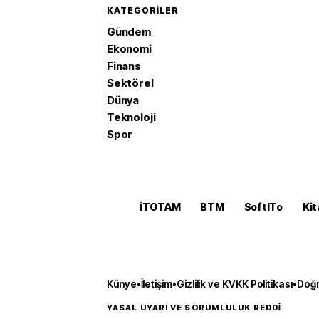
KATEGORILER
Gündem
Ekonomi
Finans
Sektörel
Dünya
Teknoloji
Spor
İTOTAM
BTM
SoftITo
Kit
Künye
•
İletişim
•
Gizlilik ve KVKK Politikası
•
Doğr
YASAL UYARI VE SORUMLULUK REDDİ