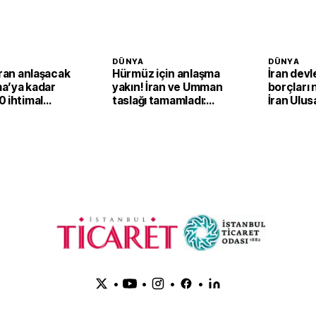
DÜNYA
DÜNYA
İran anlaşacak
Hürmüz için anlaşma
İran devl
a’ya kadar
yakın! İran ve Umman
borçları 
 ihtimal
taslağı tamamladı:
İran Ulus
Nihai onay bekleniyor
Şirketi'n
dondurd
•
•
•
•