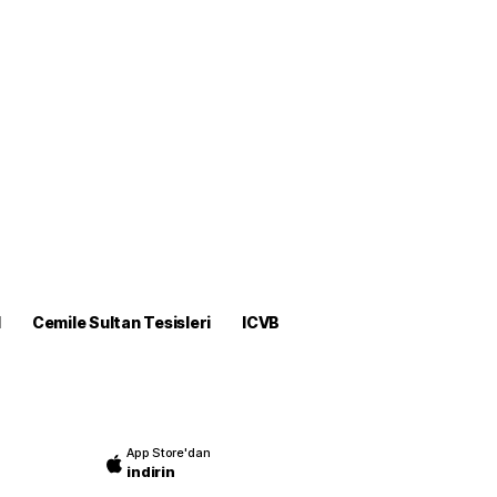
M
Cemile Sultan Tesisleri
ICVB
App Store'dan
indirin