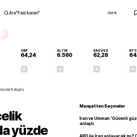
Ara
"
Faiz kararı
"
Ctrl K
RA
GBP
ALTIN
XAGUSD
BTC
64,24
6.560
62,28
64
+0,18%
+0,22%
+0,98%
+0,39%
0,10
0,14
63,98
0,24
 yüzde 5 düştü
Manşetten Seçmeler
elik
İran ve Umman 'Güvenli güz
anlaştı
da yüzde
ABD ile İran anlaşacak mı?