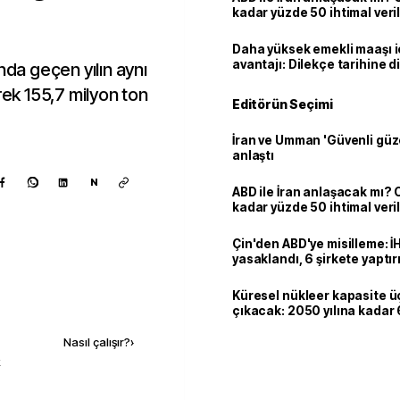
kadar yüzde 50 ihtimal veril
Daha yüksek emekli maaşı 
avantajı: Dilekçe tarihine d
nda geçen yılın aynı
k 155,7 milyon ton
Editörün Seçimi
İran ve Umman 'Güvenli güz
anlaştı
N
ABD ile İran anlaşacak mı?
kadar yüzde 50 ihtimal veril
Çin'den ABD'ye misilleme: İ
yasaklandı, 6 şirkete yaptır
Küresel nükleer kapasite ü
Kaynak ekle
çıkacak: 2050 yılına kadar 6
dolarlık yatırım planı
Nasıl çalışır?
›
k