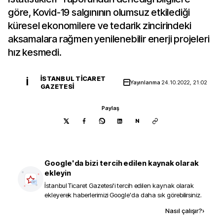
göre, Kovid-19 salgınının olumsuz etkilediği
küresel ekonomilere ve tedarik zincirindeki
aksamalara rağmen yenilenebilir enerji projeleri
hız kesmedi.
İSTANBUL TICARET
İ
Yayınlanma
24.10.2022, 21:02
GAZETESI
Paylaş
N
Google'da bizi tercih edilen kaynak olarak
ekleyin
İstanbul Ticaret Gazetesi
'i tercih edilen kaynak olarak
ekleyerek haberlerimizi Google'da daha sık görebilirsiniz.
Kaynak ekle
Nasıl çalışır?
›