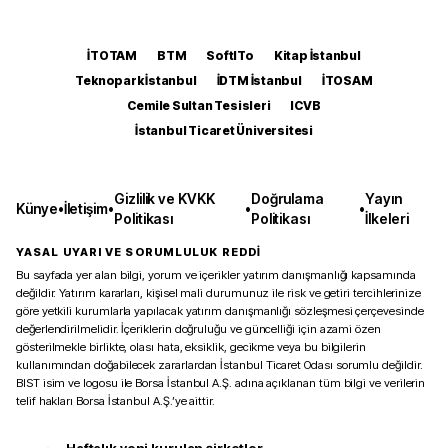
İTOTAM
BTM
SoftITo
Kitap İstanbul
Teknopark İstanbul
İDTM İstanbul
İTOSAM
Cemile Sultan Tesisleri
ICVB
İstanbul Ticaret Üniversitesi
Gizlilik ve KVKK
Doğrulama
Yayın
Künye
•
İletişim
•
•
•
Politikası
Politikası
İlkeleri
YASAL UYARI VE SORUMLULUK REDDİ
Bu sayfada yer alan bilgi, yorum ve içerikler yatırım danışmanlığı kapsamında
değildir. Yatırım kararları, kişisel mali durumunuz ile risk ve getiri tercihlerinize
göre yetkili kurumlarla yapılacak yatırım danışmanlığı sözleşmesi çerçevesinde
değerlendirilmelidir. İçeriklerin doğruluğu ve güncelliği için azami özen
gösterilmekle birlikte, olası hata, eksiklik, gecikme veya bu bilgilerin
kullanımından doğabilecek zararlardan İstanbul Ticaret Odası sorumlu değildir.
BIST isim ve logosu ile Borsa İstanbul A.Ş. adına açıklanan tüm bilgi ve verilerin
telif hakları Borsa İstanbul A.Ş.’ye aittir.