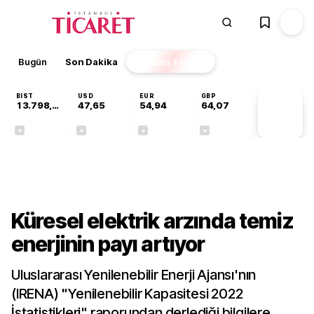
Bugün
Son Dakika
Finans
EKSTRA
BIST
USD
EUR
GBP
13.798,82
47,65
54,94
64,07
PİYASA
VERİLERİ
+0,70%
+0,04%
-0,13%
-0,16%
Sektörel
Küresel elektrik arzında temiz
enerjinin payı artıyor
Uluslararası Yenilenebilir Enerji Ajansı'nın
(IRENA) "Yenilenebilir Kapasitesi 2022
İstatistikleri" raporundan derlediği bilgilere