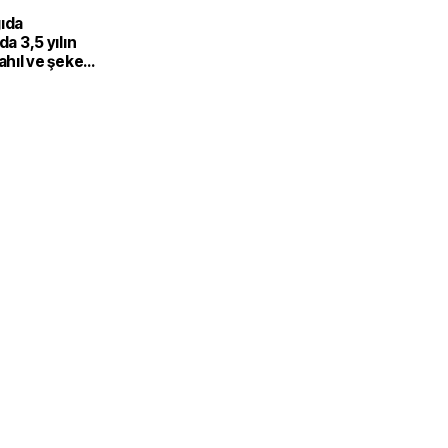
gıda
da 3,5 yılın
Tahıl ve şeker
 endeksi
şıdı