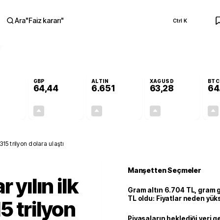
Ara
"
Faiz kararı
"
Ctrl K
RA
GBP
ALTIN
XAGUSD
BTC
64,44
6.651
63,28
64
+0,33%
+0,41%
+2,44%
+2,89%
0,18
0,27
158,50
1,78
315 trilyon dolara ulaştı
Manşetten Seçmeler
 yılın ilk
Gram altın 6.704 TL, gram
TL oldu: Fiyatlar neden yük
5 trilyon
Piyasaların beklediği veri g