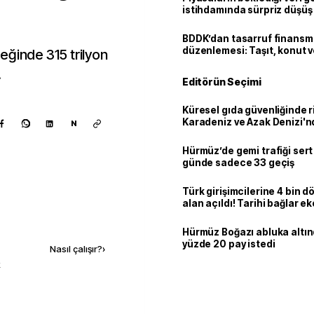
istihdamında sürpriz düşüş
BDDK’dan tasarruf finans
düzenlemesi: Taşıt, konut v
yreğinde 315 trilyon
limitler değişti
.
Editörün Seçimi
Küresel gıda güvenliğinde r
Karadeniz ve Azak Denizi'nd
N
trafiği sekteye uğradı
Hürmüz’de gemi trafiği sert
günde sadece 33 geçiş
Türk girişimcilerine 4 bin 
alan açıldı! Tarihi bağlar 
ortaklığa dönüşüyor
Kaynak ekle
Hürmüz Boğazı abluka altı
yüzde 20 pay istedi
Nasıl çalışır?
›
k