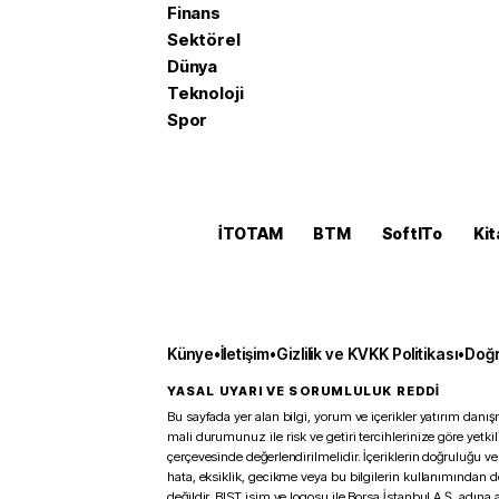
Finans
Sektörel
Dünya
Teknoloji
Spor
İTOTAM
BTM
SoftITo
Kit
Künye
•
İletişim
•
Gizlilik ve KVKK Politikası
•
Doğr
YASAL UYARI VE SORUMLULUK REDDİ
Bu sayfada yer alan bilgi, yorum ve içerikler yatırım danışm
mali durumunuz ile risk ve getiri tercihlerinize göre yetk
çerçevesinde değerlendirilmelidir. İçeriklerin doğruluğu ve
hata, eksiklik, gecikme veya bu bilgilerin kullanımından 
değildir. BIST isim ve logosu ile Borsa İstanbul A.Ş. adına a