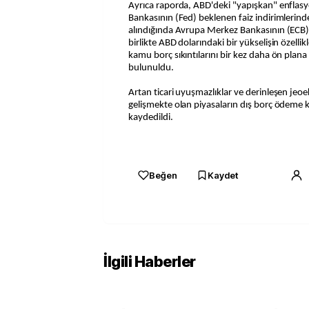
Ayrıca raporda, ABD'deki "yapışkan" enfla
Bankasının (Fed) beklenen faiz indirimlerin
alındığında Avrupa Merkez Bankasının (ECB
birlikte ABD dolarındaki bir yükselişin özellik
kamu borç sıkıntılarını bir kez daha ön plana
bulunuldu.
Artan ticari uyuşmazlıklar ve derinleşen je
gelişmekte olan piyasaların dış borç ödeme ka
kaydedildi.
Beğen
Kaydet
İlgili Haberler