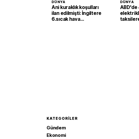
DÜNYA
DÜNYA
Ani kuraklık koşulları
ABD'de 
ilan edilmişti: İngiltere
elektrik
6.sıcak hava
taksiler
dalgasının etkisine
yatırımı
girecek
KATEGORILER
Gündem
Ekonomi