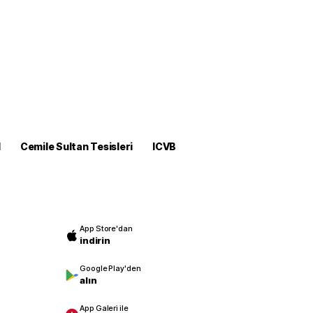
M
Cemile Sultan Tesisleri
ICVB
App Store'dan
indirin
Google Play'den
alın
App Galeri ile