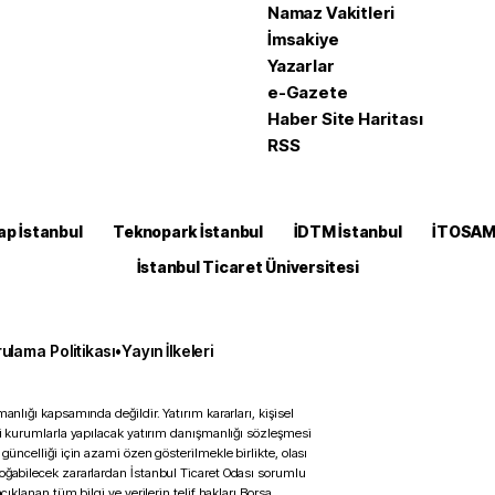
Namaz Vakitleri
İmsakiye
Yazarlar
e-Gazete
Haber Site Haritası
RSS
ap İstanbul
Teknopark İstanbul
İDTM İstanbul
İTOSA
İstanbul Ticaret Üniversitesi
ulama Politikası
•
Yayın İlkeleri
anlığı kapsamında değildir. Yatırım kararları, kişisel
ili kurumlarla yapılacak yatırım danışmanlığı sözleşmesi
 güncelliği için azami özen gösterilmekle birlikte, olası
doğabilecek zararlardan İstanbul Ticaret Odası sorumlu
çıklanan tüm bilgi ve verilerin telif hakları Borsa