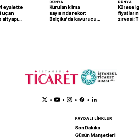
DÜNYA
DÜNYA
4 eyalette
Kurulan klima
Küresel 
li uçan
sayısında rekor:
fiyatların
e altyapı
Belçika'da kavurucu
zirvesi: 
sıcaklar klima
fiyatları
satışlarını artırdı
yukarı ta
•
•
•
•
FAYDALI LINKLER
Son Dakika
Günün Manşetleri