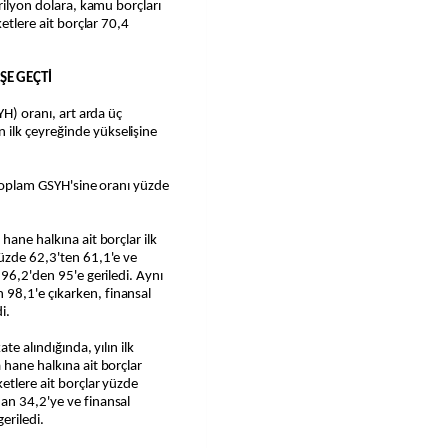
trilyon dolara, kamu borçları
ketlere ait borçlar 70,4
ŞE GEÇTİ
YH) oranı, art arda üç
ilk çeyreğinde yükselişine
n toplam GSYH'sine oranı yüzde
hane halkına ait borçlar ilk
yüzde 62,3'ten 61,1'e ve
 96,2'den 95'e geriledi. Aynı
98,1'e çıkarken, finansal
i.
te alındığında, yılın ilk
 hane halkına ait borçlar
etlere ait borçlar yüzde
an 34,2'ye ve finansal
eriledi.