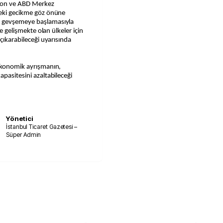
syon ve ABD Merkez
deki gecikme göz önüne
) gevşemeye başlamasıyla
le gelişmekte olan ülkeler için
 çıkarabileceği uyarısında
oekonomik ayrışmanın,
pasitesini azaltabileceği
Yönetici
İstanbul Ticaret Gazetesi –
Süper Admin