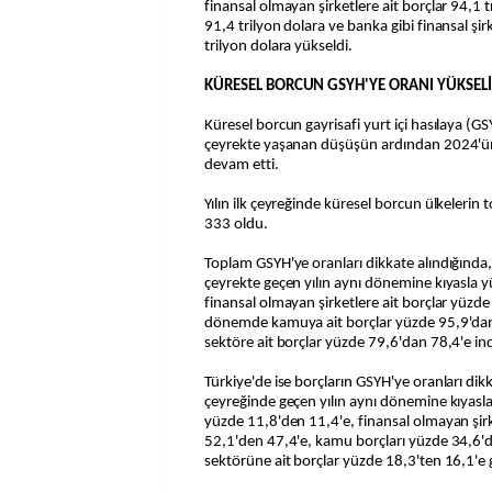
finansal olmayan şirketlere ait borçlar 94,1 
91,4 trilyon dolara ve banka gibi finansal şir
trilyon dolara yükseldi.
KÜRESEL BORCUN GSYH'YE ORANI YÜKSELİ
Küresel borcun gayrisafi yurt içi hasılaya (GS
çeyrekte yaşanan düşüşün ardından 2024'ün 
devam etti.
Yılın ilk çeyreğinde küresel borcun ülkeleri
333 oldu.
Toplam GSYH'ye oranları dikkate alındığında, 
çeyrekte geçen yılın aynı dönemine kıyasla 
finansal olmayan şirketlere ait borçlar yüzde
dönemde kamuya ait borçlar yüzde 95,9'dan 
sektöre ait borçlar yüzde 79,6'dan 78,4'e ind
Türkiye'de ise borçların GSYH'ye oranları dikka
çeyreğinde geçen yılın aynı dönemine kıyasla
yüzde 11,8'den 11,4'e, finansal olmayan şirk
52,1'den 47,4'e, kamu borçları yüzde 34,6'd
sektörüne ait borçlar yüzde 18,3'ten 16,1'e g