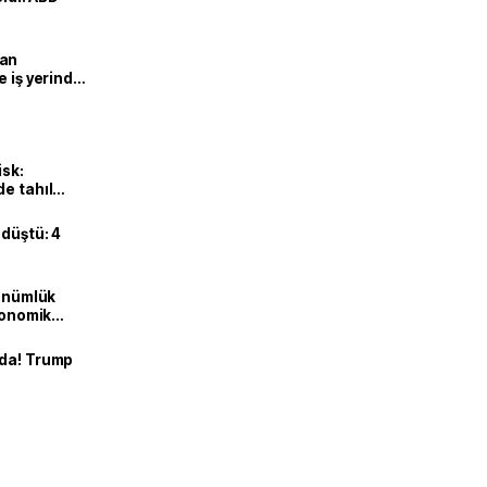
man
e iş yerinde
isk:
e tahıl
 düştü: 4
dönümlük
ekonomik
nda! Trump