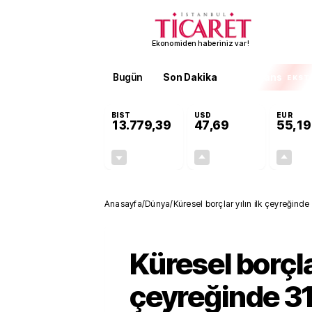
Ekonomiden haberiniz var!
Bugün
Son Dakika
Finans
EKST
BIST
USD
EUR
13.779,39
47,69
55,19
-0,14%
+0,15%
-19,42
0,07
Anasayfa
/
Dünya
/
Küresel borçlar yılın ilk çeyreğinde 
Küresel borçlar
çeyreğinde 31