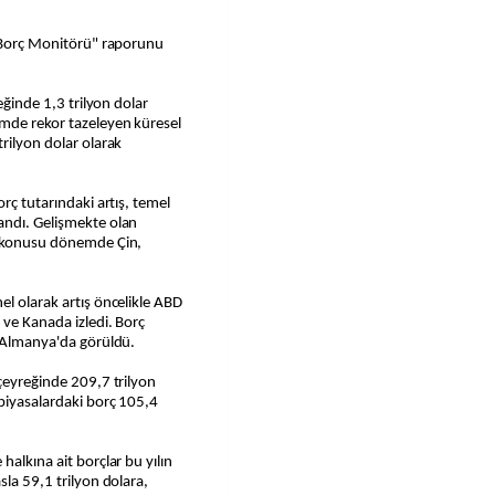
l Borç Monitörü" raporunu
reğinde 1,3 trilyon dolar
emde rekor tazeleyen küresel
rilyon dolar olarak
orç tutarındaki artış, temel
andı. Gelişmekte olan
öz konusu dönemde Çin,
el olarak artış öncelikle ABD
 ve Kanada izledi. Borç
e Almanya'da görüldü.
 çeyreğinde 209,7 trilyon
 piyasalardaki borç 105,4
halkına ait borçlar bu yılın
sla 59,1 trilyon dolara,