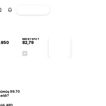
ÜYE
CANLI BORSA
Girişi
BRENTSPOT
.950
82,79
PİYASA
VERİLERİ
+0,34%
+0,01%
+0,00
0,01
 gümüş 99.70
seldi?
eldi: ABD