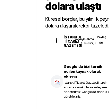
dolara ulaştı
Küresel borçlar, bu yılın ilk çe
dolara ulaşarak rekor tazeledi
İSTANBUL
Paylaş
Yayınlanma
İ
TICARET
07.05.2024, 18:59
GAZETESI
Google'da bizi tercih
edilen kaynak olarak
ekleyin
İstanbul Ticaret Gazetesi
'i tercih
edilen kaynak olarak ekleyerek
haberlerimizi Google'da daha sı
görebilirsiniz.