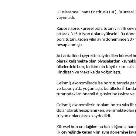
Uluslararası Finans Enstitüsü (IIF), "Kürese
yayımladı.
Rapora göre, küresel borç tutarı yılın ilk çey
artarak 315 trilyon dolara yükseldi. Bu dön
borç tutarı, geçen yılın aynı döneminde 307 t
hesaplanmıştı.
Art arda ikinci çeyrekte kaydedilen küresel b
olarak gelişmekte olan piyasalardan kaynakl
ülkelerdeki borç birikiminin büyük kısmı s
Hindistan ve Meksika'da yoğunlaştı.
Gelişmiş ekonomilerde ise borç tutarında gen
ve Japonya'da yoğunlaştı, bu ülkeleri İrlanda
tutarındaki en önemli düşüşler ise İsviçre v
Gelişmiş ekonomilerin toplam borcu yılın ilk
dolar olarak hesaplanırken, gelişmekte olan
trilyon dolar olarak kaydedildi.
Küresel borcun dağılımına bakıldığında, hane 
ilk çeyreğinde geçen yılın aynı dönemine kıya