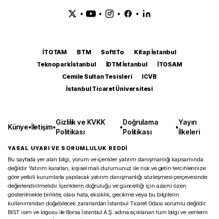
•
•
•
•
İTOTAM
BTM
SoftITo
Kitap İstanbul
Teknopark İstanbul
İDTM İstanbul
İTOSAM
Cemile Sultan Tesisleri
ICVB
İstanbul Ticaret Üniversitesi
Gizlilik ve KVKK
Doğrulama
Yayın
Künye
•
İletişim
•
•
•
Politikası
Politikası
İlkeleri
YASAL UYARI VE SORUMLULUK REDDİ
Bu sayfada yer alan bilgi, yorum ve içerikler yatırım danışmanlığı kapsamında
değildir. Yatırım kararları, kişisel mali durumunuz ile risk ve getiri tercihlerinize
göre yetkili kurumlarla yapılacak yatırım danışmanlığı sözleşmesi çerçevesinde
değerlendirilmelidir. İçeriklerin doğruluğu ve güncelliği için azami özen
gösterilmekle birlikte, olası hata, eksiklik, gecikme veya bu bilgilerin
kullanımından doğabilecek zararlardan İstanbul Ticaret Odası sorumlu değildir.
BIST isim ve logosu ile Borsa İstanbul A.Ş. adına açıklanan tüm bilgi ve verilerin