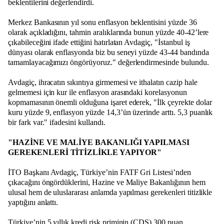
beklentilerini değerlendirdi.
Merkez Bankasının yıl sonu enflasyon beklentisini yüzde 36
olarak açıkladığını, tahmin aralıklarında bunun yüzde 40-42’lere
çıkabileceğini ifade ettiğini hatırlatan Avdagiç, "İstanbul iş
dünyası olarak enflasyonda biz bu seneyi yüzde 43-44 bandında
tamamlayacağımızı öngörüyoruz." değerlendirmesinde bulundu.
Avdagiç, ihracatın sıkıntıya girmemesi ve ithalatın cazip hale
gelmemesi için kur ile enflasyon arasındaki korelasyonun
kopmamasının önemli olduğuna işaret ederek, "İlk çeyrekte dolar
kuru yüzde 9, enflasyon yüzde 14,3’ün üzerinde arttı. 5,3 puanlık
bir fark var." ifadesini kullandı.
"HAZİNE VE MALİYE BAKANLIĞI YAPILMASI
GEREKENLERİ TİTİZLİKLE YAPIYOR"
İTO Başkanı Avdagiç, Türkiye’nin FATF Gri Listesi’nden
çıkacağını öngördüklerini, Hazine ve Maliye Bakanlığının hem
ulusal hem de uluslararası anlamda yapılması gerekenleri titizlikle
yaptığını anlattı.
Türkiye’nin 5 yıllık kredi risk priminin (CDS) 300 puan