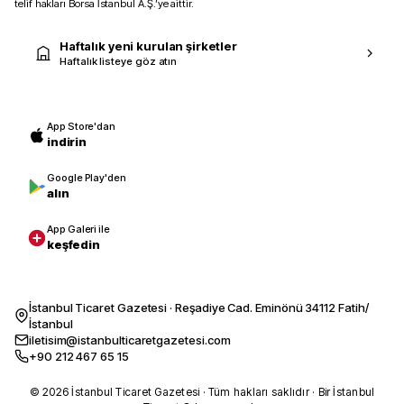
telif hakları Borsa İstanbul A.Ş.’ye aittir.
Haftalık yeni kurulan şirketler
Haftalık listeye göz atın
App Store'dan
indirin
Google Play'den
alın
App Galeri ile
keşfedin
İstanbul Ticaret Gazetesi · Reşadiye Cad. Eminönü 34112 Fatih/
İstanbul
iletisim@istanbulticaretgazetesi.com
+90 212 467 65 15
© 2026 İstanbul Ticaret Gazetesi · Tüm hakları saklıdır · Bir İstanbul