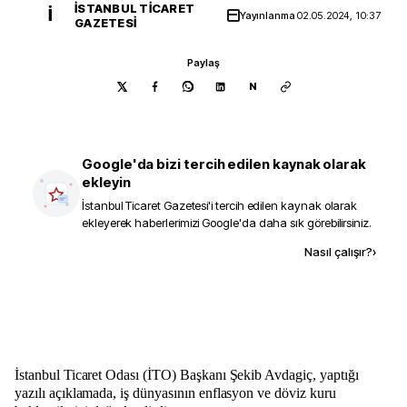
İSTANBUL TICARET
İ
Yayınlanma
02.05.2024, 10:37
GAZETESI
Paylaş
N
Google'da bizi tercih edilen kaynak olarak
ekleyin
İstanbul Ticaret Gazetesi
'i tercih edilen kaynak olarak
ekleyerek haberlerimizi Google'da daha sık görebilirsiniz.
Kaynak ekle
Nasıl çalışır?
›
İstanbul Ticaret Odası (İTO) Başkanı Şekib Avdagiç, yaptığı
yazılı açıklamada, iş dünyasının enflasyon ve döviz kuru