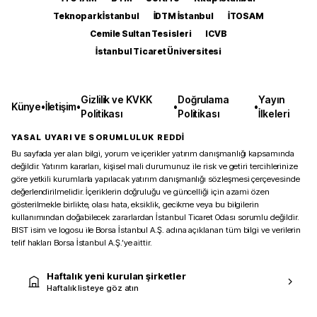
Teknopark İstanbul
İDTM İstanbul
İTOSAM
Cemile Sultan Tesisleri
ICVB
İstanbul Ticaret Üniversitesi
Gizlilik ve KVKK
Doğrulama
Yayın
Künye
•
İletişim
•
•
•
Politikası
Politikası
İlkeleri
YASAL UYARI VE SORUMLULUK REDDİ
Bu sayfada yer alan bilgi, yorum ve içerikler yatırım danışmanlığı kapsamında
değildir. Yatırım kararları, kişisel mali durumunuz ile risk ve getiri tercihlerinize
göre yetkili kurumlarla yapılacak yatırım danışmanlığı sözleşmesi çerçevesinde
değerlendirilmelidir. İçeriklerin doğruluğu ve güncelliği için azami özen
gösterilmekle birlikte, olası hata, eksiklik, gecikme veya bu bilgilerin
kullanımından doğabilecek zararlardan İstanbul Ticaret Odası sorumlu değildir.
BIST isim ve logosu ile Borsa İstanbul A.Ş. adına açıklanan tüm bilgi ve verilerin
telif hakları Borsa İstanbul A.Ş.’ye aittir.
Haftalık yeni kurulan şirketler
Haftalık listeye göz atın