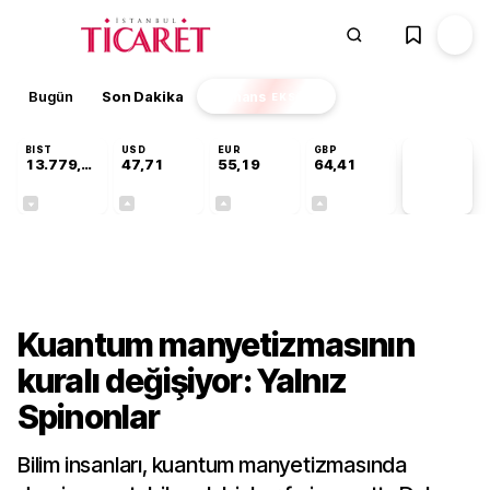
Bugün
Son Dakika
Finans
EKSTRA
BIST
USD
EUR
GBP
13.779,39
47,71
55,19
64,41
PİYASA
VERİLERİ
-0,14%
+0,18%
+0,32%
+0,38%
Teknoloji
Kuantum manyetizmasının
kuralı değişiyor: Yalnız
Spinonlar
Bilim insanları, kuantum manyetizmasında