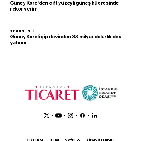
Güney Kore'den çift yüzeyli güneş hücresinde
rekor verim
TEKNOLOJI
Güney Koreli çip devinden 38 milyar dolarlık dev
yatırım
•
•
•
•
İTOTAM
BTM
SoftITo
Kitap İstanbul