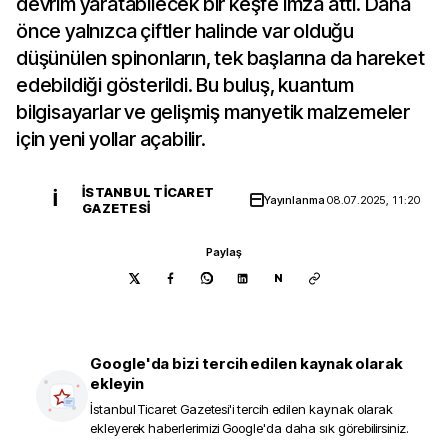
devrim yaratabilecek bir keşfe imza attı. Daha
önce yalnızca çiftler halinde var olduğu
düşünülen spinonların, tek başlarına da hareket
edebildiği gösterildi. Bu buluş, kuantum
bilgisayarlar ve gelişmiş manyetik malzemeler
için yeni yollar açabilir.
İSTANBUL TICARET
İ
Yayınlanma
08.07.2025, 11:20
GAZETESI
Paylaş
N
Google'da bizi tercih edilen kaynak olarak
ekleyin
İstanbul Ticaret Gazetesi
'i tercih edilen kaynak olarak
ekleyerek haberlerimizi Google'da daha sık görebilirsiniz.