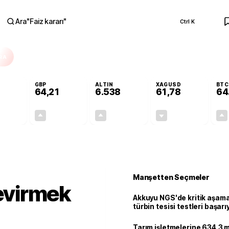
Ara
"
Faiz kararı
"
Ctrl K
RA
GBP
ALTIN
XAGUSD
BTC
64,21
6.538
61,78
64
+0,07%
+0,18%
+0,65%
-0,42%
0,04
0,12
41,96
-0,26
Manşetten Seçmeler
çevirmek
Akkuyu NGS'de kritik aşama:
türbin tesisi testleri başarı
tamamlandı
Tarım işletmelerine 634.3 m