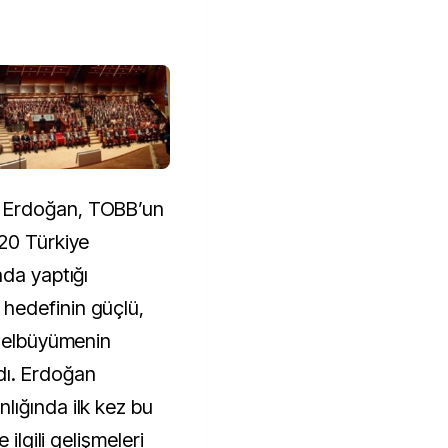
 Erdoğan, TOBB’un
20 Türkiye
nda yaptığı
hedefinin güçlü,
eselbüyümenin
dı. Erdoğan
ığında ilk kez bu
 ilgili gelişmeleri