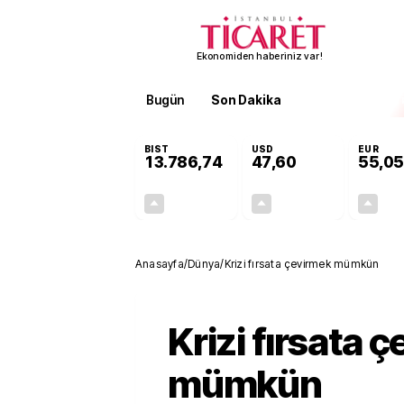
Ekonomiden haberiniz var!
Bugün
Son Dakika
Finans
EKST
BIST
USD
EUR
13.786,74
47,60
55,05
+0,61%
+0,06%
83,61
0,03
Anasayfa
/
Dünya
/
Krizi fırsata çevirmek mümkün
Krizi fırsata 
mümkün