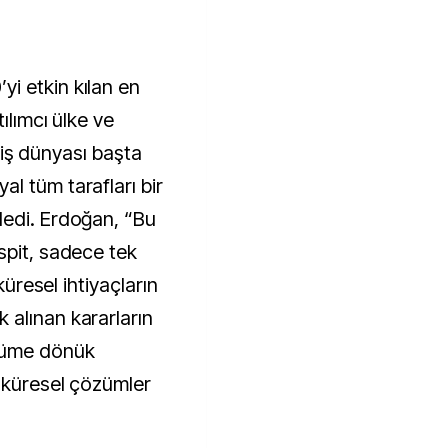
i etkin kılan en
ılımcı ülke ve
e iş dünyası başta
l tüm tarafları bir
ledi. Erdoğan, “Bu
spit, sadece tek
küresel ihtiyaçların
alınan kararların
özüme dönük
 küresel çözümler