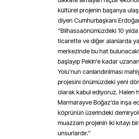
dikkate almayan hiçbir ekonomi
kültürel projenin başarıya ula
diyen Cumhurbaşkanı Erdoğan
“Bilhassaönümüzdeki 10 yılda 
ticarette ve diğer alanlarda 
merkezinde bu hat bulunacakt
başlayıp Pekin’e kadar uzanan 
Yolu’nun canlandırılması mahi
projesini önümüzdeki yeni d
olarak kabul ediyoruz. Halen 
Marmarayve Boğaz’da inşa ed
köprünün üzerindeki demiryolu
muazzam projenin iki kıtayı bir
unsurlardır.”