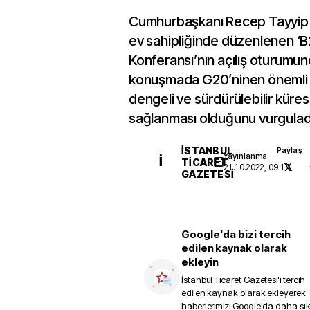
Cumhurbaşkanı Recep Tayyip
ev sahipliğinde düzenlenen ‘B
Konferansı’nın açılış oturumun
konuşmada G20’ninen önemli h
dengeli ve sürdürülebilir kür
sağlanması olduğunu vurgulad
İSTANBUL
Paylaş
Yayınlanma
İ
TICARET
21.10.2022, 09:18
GAZETESI
Google'da bizi tercih
edilen kaynak olarak
ekleyin
İstanbul Ticaret Gazetesi
'i tercih
edilen kaynak olarak ekleyerek
haberlerimizi Google'da daha sı