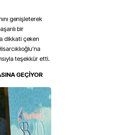
nını genişleterek
şarılı bir
 dikkati çeken
sarcıklıoğlu’na
ısıyla teşekkür etti.
ASINA GEÇİYOR