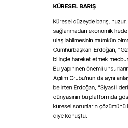
KÜRESEL BARIŞ
Küresel düzeyde barış, huzur
sağlanmadan ekonomik hedef
ulaşılabilmesinin mümkün olma
Cumhurbaşkanı Erdoğan, “G20 
bilinçle hareket etmek mecbur
Bu yapınınen önemli unsurlar
Açılım Grubu’nun da aynı anlayı
belirten Erdoğan, “Siyasi liderl
dünyasının bu platformda göste
küresel sorunların çözümünü k
diye konuştu.