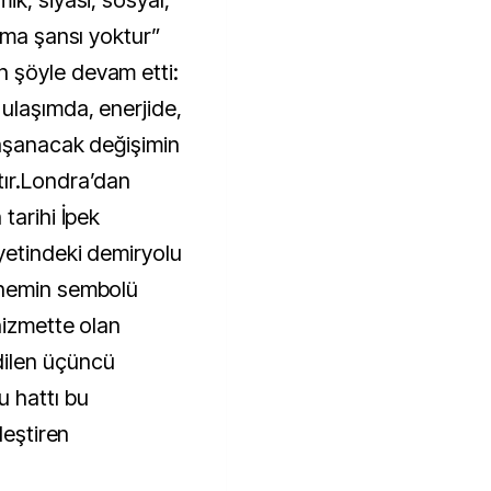
k, siyasi, sosyal,
şma şansı yoktur”
 şöyle devam etti:
ulaşımda, enerjide,
yaşanacak değişimin
ır.Londra’dan
tarihi İpek
yetindeki demiryolu
önemin sembolü
hizmette olan
ilen üçüncü
 hattı bu
leştiren