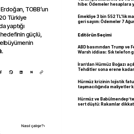
hibe: Ödemeler hesaplara ya
 Erdoğan, TOBB’un
20 Türkiye
Emekliye 3 bin 552 TL'lik ma
geri sayım: Ödemeler 7 Ağu
da yaptığı
edefinin güçlü,
Editörün Seçimi
eselbüyümenin
ABD basınından Trump ve F
ı.
Warsh iddiası: Sık telefon 
dikkat çekiyor
İran’dan Hürmüz Boğazı açı
Tehditler sona erene kadar
N
kalacak
Hürmüz krizinin lojistik fat
taşımacılığında maliyetler 
Hürmüz ve Babülmendep’te 
sert düştü: Rakamlar dikkat
Kaynak ekle
Nasıl çalışır?
›
k