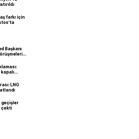
tırıldı
aş farkı için
stos’ta
ed Başkanı
görüşmeleri
klaması:
 kapalı
urası: LNG
katlandı
geçişler
 çekti