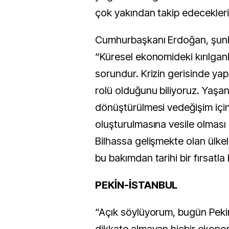
çok yakından takip edeceklerin
Cumhurbaşkanı Erdoğan, şunla
“Küresel ekonomideki kırılganl
sorundur. Krizin gerisinde yap
rolü olduğunu biliyoruz.
Yaşana
dönüştürülmesi vedeğişim için
oluşturulmasına vesile olmas
Bilhassa gelişmekte olan ülke
bu bakımdan tarihi bir fırsatla 
PEKİN-İSTANBUL
“Açık söylüyorum, bugün Pekin