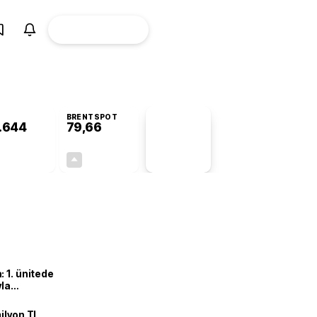
ÜYE
CANLI BORSA
Girişi
BRENTSPOT
.644
79,66
PİYASA
VERİLERİ
+0,84%
+0,95%
+0,00
0,75
 1. ünitede
yla
ilyon TL