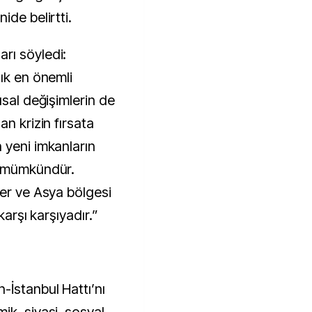
ide belirtti.
rı söyledi:
ık en önemli
ısal değişimlerin de
n krizin fırsata
 yeni imkanların
ı mümkündür.
ler ve Asya bölgesi
karşı karşıyadır.”
-İstanbul Hattı’nı