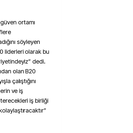
, güven ortamı
lere
dığını söyleyen
liderleri olarak bu
iyetindeyiz” dedi.
ından olan B20
şla çalıştığını
erin ve iş
recekleri iş birliği
olaylaştıracaktır”