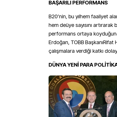
BAŞARILI PERFORMANS
B20’nin, bu yılhem faaliyet ala
hem deüye sayısını artırarak ba
performans ortaya koyduğuna
Erdoğan, TOBB BaşkanıRifat Hi
çalışmalara verdiği katkı dolay
DÜNYA YENİ PARA POLİTİK