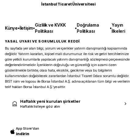
İstanbul Ticaret Üniversitesi
Gizlilik ve KVKK
Doğrulama
Yayın
Künye
•
İletişim
•
•
•
Politikası
Politikası
İlkeleri
YASAL UYARI VE SORUMLULUK REDDİ
Bu sayfada yer alan bilgi, yorum ve içerikler yatırım danışmanlığı kapsamında
değildir. Yatırım kararları, kişisel mali durumunuz ile risk ve getiri tercihlerinize
göre yetkili kurumlarla yapılacak yatırım danışmanlığı sözleşmesi çerçevesinde
değerlendirilmelidir. İçeriklerin doğruluğu ve güncelliği için azami özen
gösterilmekle birlikte, olası hata, eksiklik, gecikme veya bu bilgilerin
kullanımından doğabilecek zararlardan İstanbul Ticaret Odası sorumlu değildir.
BIST isim ve logosu ile Borsa İstanbul A.Ş. adına açıklanan tüm bilgi ve verilerin
telif hakları Borsa İstanbul A.Ş.’ye aittir.
Haftalık yeni kurulan şirketler
Haftalık listeye göz atın
App Store'dan
indirin