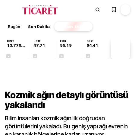
Bugün
Son Dakika
Finans
EKSTRA
BIST
USD
EUR
GBP
13.779,39
47,71
55,19
64,41
PİYASA
VERİLERİ
-0,14%
+0,18%
+0,32%
+0,38%
Teknoloji
Kozmik ağın detaylı görüntüsü
yakalandı
Bilim insanları kozmik ağın ilk doğrudan
görüntülerini yakaladı. Bu geniş yapı ağı evrenin
en karanlık bölgelerine kadar uzanıyor.