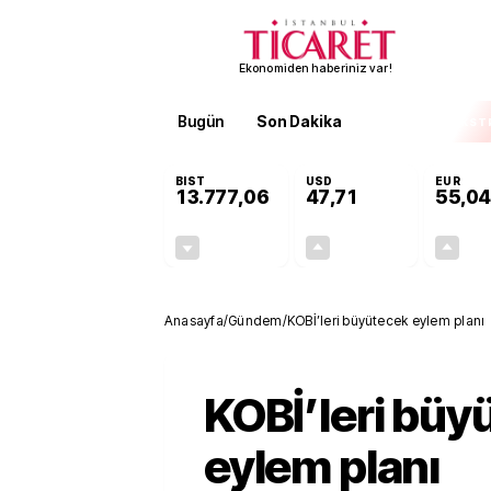
Ekonomiden haberiniz var!
Bugün
Son Dakika
Finans
EKST
BIST
USD
EUR
13.777,06
47,71
55,04
-0,16%
+0,17%
-21,75
0,08
Anasayfa
/
Gündem
/
KOBİ’leri büyütecek eylem planı
KOBİ’leri büy
eylem planı