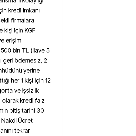
ansmanı kolaylığı’
için kredi imkanı
kli firmalara
e kişi için KGF
ye erişim
 500 bin TL (ilave 5
yı geri ödemesiz, 2
aahhüdünü yerine
ığı her 1 kişi için 12
rta ve işsizlik
 olarak kredi faiz
n bitiş tarihi 30
. Nakdi Ücret
anını tekrar