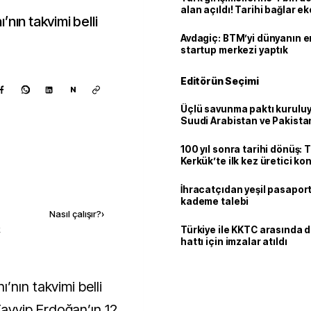
alan açıldı! Tarihi bağlar 
nın takvimi belli
ortaklığa dönüşüyor
Avdagiç: BTM’yi dünyanın en 
startup merkezi yaptık
Editörün Seçimi
N
Üçlü savunma paktı kuruluy
Suudi Arabistan ve Pakista
adım
100 yıl sonra tarihi dönüş: 
Kerkük’te ilk kez üretici k
Kaynak ekle
İhracatçıdan yeşil pasaport
kademe talebi
Nasıl çalışır?
›
k
Türkiye ile KKTC arasında 
hattı için imzalar atıldı
ayyip Erdoğan’ın 12