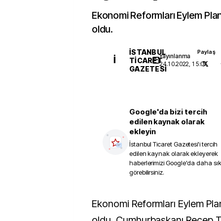
Ekonomi Reformları Eylem Planı’
oldu.
İSTANBUL
Paylaş
Yayınlanma
İ
TICARET
24.10.2022, 15:07
GAZETESI
Google'da bizi tercih
edilen kaynak olarak
ekleyin
İstanbul Ticaret Gazetesi
'i tercih
edilen kaynak olarak ekleyerek
haberlerimizi Google'da daha sı
görebilirsiniz.
Ekonomi Reformları Eylem Planı’nın takvimi belli
oldu. Cumhurbaşkanı Recep T