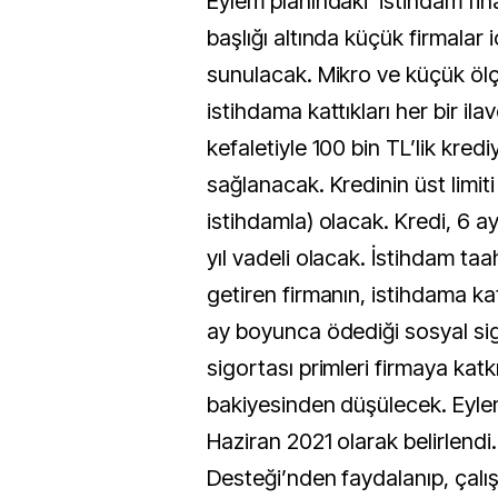
Eylem planındaki ‘istihdam fin
başlığı altında küçük firmalar 
sunulacak. Mikro ve küçük ölçe
istihdama kattıkları her bir ilav
kefaletiyle 100 bin TL’lik kredi
sağlanacak. Kredinin üst limiti
istihdamla) olacak. Kredi, 6 a
yıl vadeli olacak. İstihdam t
getiren firmanın, istihdama katt
ay boyunca ödediği sosyal sigo
sigortası primleri firmaya katkı
bakiyesinden düşülecek. Eylemi
Haziran 2021 olarak belirlendi
Desteği’nden faydalanıp, çalış