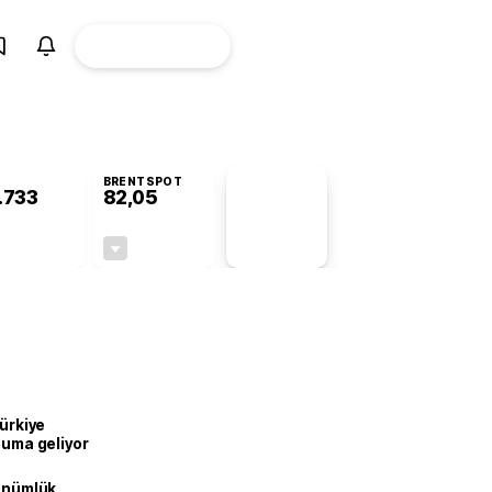
ÜYE
CANLI BORSA
Girişi
BRENTSPOT
.733
82,05
PİYASA
VERİLERİ
-0,06%
-0,88%
+0,00
-0,73
Türkiye
onuma geliyor
dönümlük