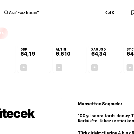
Ara
"
Faiz kararı
"
Ctrl K
RA
GBP
ALTIN
XAGUSD
BTC
64,19
6.610
64,34
64
+0,05%
+0,03%
+1,81%
+4,62%
0,02
0,02
117,77
2,84
Manşetten Seçmeler
ütecek
100 yıl sonra tarihi dönüş: 
Kerkük’te ilk kez üretici k
Türk girişimcilerine 4 bin 