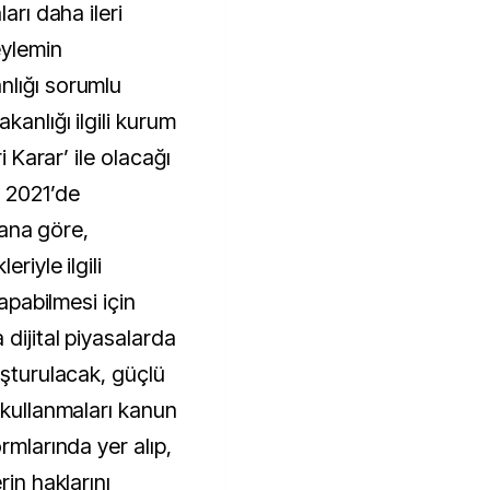
arı daha ileri
eylemin
nlığı sorumlu
kanlığı ilgili kurum
i Karar’ ile olacağı
n 2021’de
Plana göre,
riyle ilgili
yapabilmesi için
 dijital piyasalarda
uşturulacak, güçlü
 kullanmaları kanun
rmlarında yer alıp,
rin haklarını