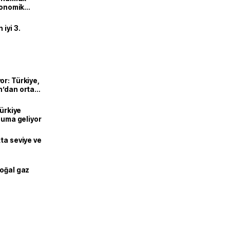
ekonomik
iyi 3.
or: Türkiye,
n’dan ortak
Türkiye
onuma geliyor
ta seviye ve
doğal gaz