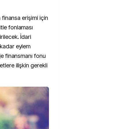
n finansa erişimi için
tle fonlaması
ilecek. İdari
 kadar eylem
oje finansmanı fonu
lere ilişkin gerekli