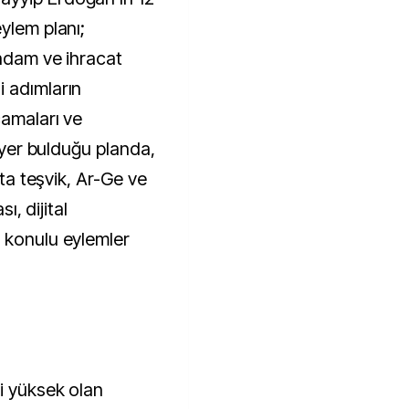
ylem planı;
ihdam ve ihracat
 adımların
camaları ve
n yer bulduğu planda,
ata teşvik, Ar-Ge ve
ı, dijital
 konulu eylemler
i yüksek olan