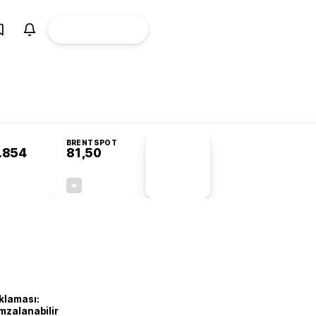
ÜYE
CANLI BORSA
Girişi
BRENTSPOT
.854
81,50
PİYASA
VERİLERİ
-0,22%
-1,55%
+0,00
-1,28
klaması:
mzalanabilir