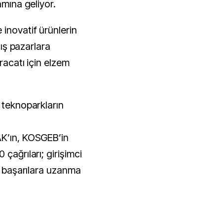
amına geliyor.
inovatif ürünlerin
dış pazarlara
racatı için elzem
 teknoparkların
AK’ın, KOSGEB’in
çağrıları; girişimci
ık başarılara uzanma