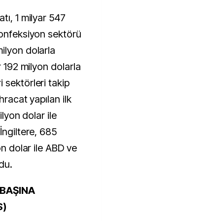
tı, 1 milyar 547
konfeksiyon sektörü
ilyon dolarla
r 192 milyon dolarla
 sektörleri takip
hracat yapılan ilk
ilyon dolar ile
İngiltere, 685
on dolar ile ABD ve
du.
BAŞINA
$)