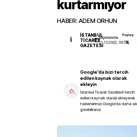
kurtarmıyor
HABER: ADEM ORHUN
İSTANBUL
Paylaş
Yayınlanma
İ
TICARET
21.10.2022, 09:50
GAZETESI
Google'da bizi tercih
edilen kaynak olarak
ekleyin
İstanbul Ticaret Gazetesi
'i tercih
edilen kaynak olarak ekleyerek
haberlerimizi Google'da daha sı
görebilirsiniz.