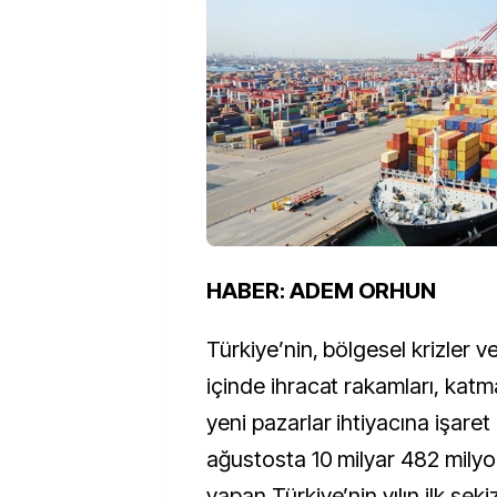
HABER: ADEM ORHUN
Türkiye’nin, bölgesel krizler v
içinde ihracat rakamları, katm
yeni pazarlar ihtiyacına işaret 
ağustosta 10 milyar 482 milyon
yapan Türkiye’nin yılın ilk seki