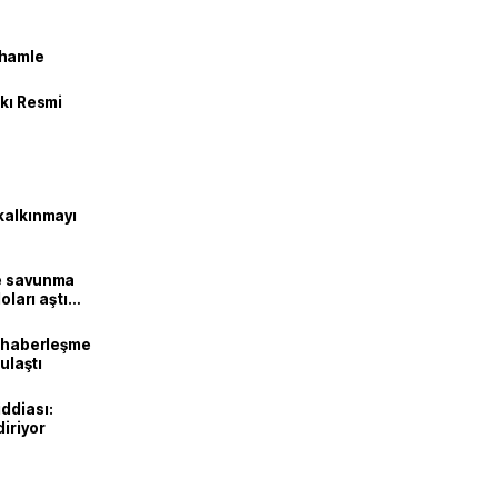
 hamle
kkı Resmi
kalkınmayı
ne savunma
oları aştı
k haberleşme
 ulaştı
ddiası:
diriyor