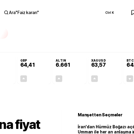
Ara
"
Faiz kararı
"
Ctrl K
RA
Resmi Gazete'de!
Öğrenci affı ve ek sınav hakkı Resmi Gazete'de!
GBP
ALTIN
XAGUSD
BTC
64,41
6.661
63,57
64
+0,32%
+0,38%
+2,59%
+3,37%
0,18
0,24
167,96
2,07
r
Manşetten Seçmeler
na fiyat
İran'dan Hürmüz Boğazı açı
Umman ile her an anlaşma i