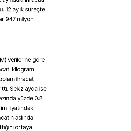
u. 12 aylık süreçte
yar 947 milyon
İM) verilerine göre
acatı kilogram
oplam ihracat
ttı. Sekiz ayda ise
bazında yüzde 0.8
rim fiyatındaki
acatın aslında
ttığını ortaya