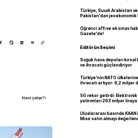
Türkiye, Suudi Arabistan ve
Pakistan'dan jeoekonomik
Öğrenci affı ve ek sınav ha
Gazete'de!
N
Editörün Seçimi
Soğuk hava depoları kırsal 
ve ihracatı güçlendiriyor
Türkiye'nin NATO ülkeleri
ihracatı artıyor: 6,2 milyar d
Kaynak ekle
milyar doları aştı
5G rekor getirdi: Elektroni
Nasıl çalışır?
›
yatırımları 263 milyar liraya
k
Uluslararası basında KAAN i
Mısır satın almayı değerlen