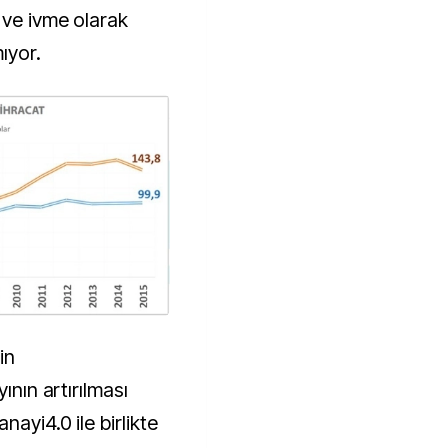
 ve ivme olarak
ıyor.
in
ının artırılması
nayi4.0 ile birlikte