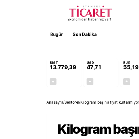
Ekonomiden haberiniz var!
Bugün
Son Dakika
Finans
EKST
SON DAKİKA
Öğrenci affı ve ek sınav hakkı 
BIST
USD
EUR
13.779,39
47,71
55,19
-0,14%
+0,18%
-19,42
0,09
Anasayfa
/
Sektörel
/
Kilogram başına fiyat kurtarmıyo
Kilogram başı