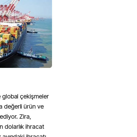
e global çekişmeler
a değerli ürün ve
ediyor. Zira,
 dolarlık ihracat
z ayındaki ihracatı