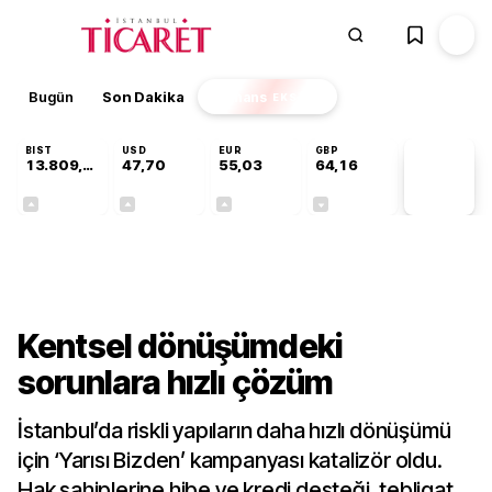
Bugün
Son Dakika
Finans
EKSTRA
BIST
USD
EUR
GBP
13.809,07
47,70
55,03
64,16
PİYASA
VERİLERİ
+0,07%
+0,17%
+0,04%
-0,03%
Sektörel
Kentsel dönüşümdeki
sorunlara hızlı çözüm
İstanbul’da riskli yapıların daha hızlı dönüşümü
için ‘Yarısı Bizden’ kampanyası katalizör oldu.
Hak sahiplerine hibe ve kredi desteği, tebligat