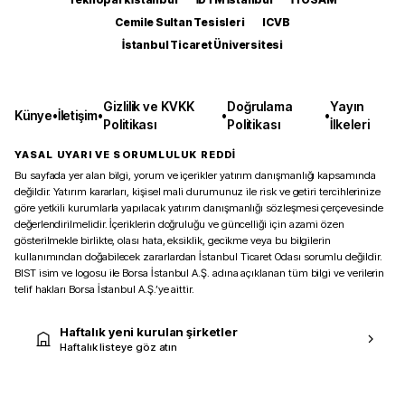
Cemile Sultan Tesisleri
ICVB
İstanbul Ticaret Üniversitesi
Gizlilik ve KVKK
Doğrulama
Yayın
Künye
•
İletişim
•
•
•
Politikası
Politikası
İlkeleri
YASAL UYARI VE SORUMLULUK REDDİ
Bu sayfada yer alan bilgi, yorum ve içerikler yatırım danışmanlığı kapsamında
değildir. Yatırım kararları, kişisel mali durumunuz ile risk ve getiri tercihlerinize
göre yetkili kurumlarla yapılacak yatırım danışmanlığı sözleşmesi çerçevesinde
değerlendirilmelidir. İçeriklerin doğruluğu ve güncelliği için azami özen
gösterilmekle birlikte, olası hata, eksiklik, gecikme veya bu bilgilerin
kullanımından doğabilecek zararlardan İstanbul Ticaret Odası sorumlu değildir.
BIST isim ve logosu ile Borsa İstanbul A.Ş. adına açıklanan tüm bilgi ve verilerin
telif hakları Borsa İstanbul A.Ş.’ye aittir.
Haftalık yeni kurulan şirketler
Haftalık listeye göz atın