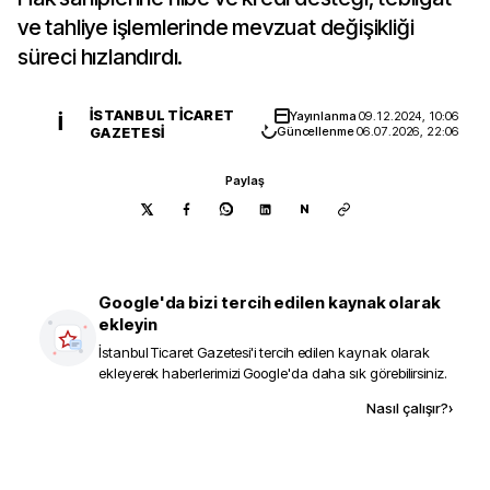
ve tahliye işlemlerinde mevzuat değişikliği
süreci hızlandırdı.
İSTANBUL TICARET
Yayınlanma
09.12.2024, 10:06
İ
GAZETESI
Güncellenme
06.07.2026, 22:06
Paylaş
N
Google'da bizi tercih edilen kaynak olarak
ekleyin
İstanbul Ticaret Gazetesi
'i tercih edilen kaynak olarak
ekleyerek haberlerimizi Google'da daha sık görebilirsiniz.
Kaynak ekle
Nasıl çalışır?
›