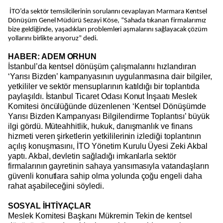
İTO’da sektör temsilcilerinin sorularını cevaplayan Marmara Kentsel
Dönüşüm Genel Müdürü Sezayi Köse, “Sahada tıkanan firmalarımız
bize geldiğinde, yaşadıkları problemleri aşmalarını sağlayacak çözüm
yollarını birlikte arıyoruz” dedi.
HABER: ADEM ORHUN
İstanbul’da kentsel dönüşüm çalışmalarını hızlandıran
‘Yarısı Bizden’ kampanyasının uygulanmasına dair bilgiler,
yetkililer ve sektör mensuplarının katıldığı bir toplantıda
paylaşıldı. İstanbul Ticaret Odası Konut İnşaatı Meslek
Komitesi öncülüğünde düzenlenen ‘Kentsel Dönüşümde
Yarısı Bizden Kampanyası Bilgilendirme Toplantısı’ büyük
ilgi gördü. Müteahhitlik, hukuk, danışmanlık ve finans
hizmeti veren şirketlerin yetkililerinin izlediği toplantının
açılış konuşmasını, İTO Yönetim Kurulu Üyesi Zeki Akbal
yaptı. Akbal, devletin sağladığı imkanlarla sektör
firmalarının gayretinin sahaya yansımasıyla vatandaşların
güvenli konutlara sahip olma yolunda çoğu engeli daha
rahat aşabileceğini söyledi.
SOSYAL İHTİYAÇLAR
Meslek Komitesi Başkanı Mükremin Tekin de kentsel