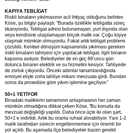
KAPIYA TEBLİGAT
Riskli binaların yıkılmasının acil ihtiyaç olduğunu belirten
Köse, şu bilgiyi paylaştı: “Burada özellikle tebligatta süreç
tıkanıyordu. Tebligat adresi bulunamayan, yurt dışında olan
veya kendisine ulaşılamayan birçok malik var. Çoğu kişiye
ulaşmak mümkün olmuyordu. Fakat artık tebligat problemi
çözüldü. Kentsel dönüşüm kapsamında yıkılması gereken
riskli binaların tahliyesi için yapılacak tebligat, ilgili binanın
kapısına asılıyor. Belediyeler de en geç 89’uncu gün
dolunca binanın elektrik ve su hizmetini kesiyor. Tahliyede
de zorluk çıkıyordu. Önceki adımlar tamamlandığında
emniyet eliyle zorla tahliye imkanı mevzuata girdi. Bundan
sonra da prosedüre göre yıkım işlemine geçiliyor.”
50+1 YETİYOR
Binadaki maliklerin tamamının anlaşmasının her zaman
mümkün olmadığına dikkat çeken Köse, “Bu konuda da
mevzuat değişikliği yapıldı. Daha önce üçte iki olan şart,
50+1’e indirildi. Artık bu oranla ruhsat alınabiliyor. Yani 1-2
malik tarafından sürecin engellenmemesi için önemli bir
yol açıldı. Bu aşamada ilçe belediyeleri bazen gerekli