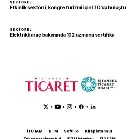
SEKTÖREL
Etkinlik sektörü, kongre turizmi için İTO’da buluştu
SEKTÖREL
Elektrikli araç bakımında 102 uzmana sertifika
•
•
•
•
İTOTAM
BTM
SoftITo
Kitap İstanbul
Teknopark İstanbul
İDTM İstanbul
İTOSAM