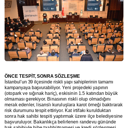
ÖNCE TESPİT, SONRA SÖZLEŞME
İstanbul’un 39 ilçesinde riskli yapı sahiplerinin tamamı
kampanyaya başvurabiliyor.
Yeni projedeki yapının
(otopark ve sığınak hariç), eskisinin 1.5 katından büyük
olmaması gerekiyor.
Binasının riskli olup olmadığını
merak edenler, lisanslı kuruluşlara karot örneği baktırarak
risk durumunu tespit ettiriyor.
Kat irtifakı kurulduktan
sonra hak sahibi tespiti yaptırmak üzere ilçe belediyesine
başvuruluyor.
Bakanlıkça belirlenen randevu gününde
hak sahibiyle hibe taahhütnamesi ve kredi sözleşmesi