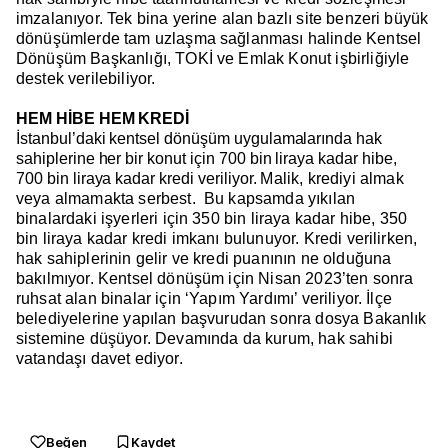
imzalanıyor.
Tek bina yerine alan bazlı site benzeri büyük
dönüşümlerde tam uzlaşma sağlanması halinde Kentsel
Dönüşüm Başkanlığı, TOKİ ve Emlak Konut işbirliğiyle
destek verilebiliyor.
HEM HİBE HEM KREDİ
İstanbul’daki kentsel dönüşüm uygulamalarında hak
sahiplerine her bir konut için 700 bin liraya kadar hibe,
700 bin liraya kadar kredi veriliyor.
Malik, krediyi almak
veya almamakta serbest.
Bu kapsamda yıkılan
binalardaki işyerleri için 350 bin liraya kadar hibe, 350
bin liraya kadar kredi imkanı bulunuyor.
Kredi verilirken,
hak sahiplerinin gelir ve kredi puanının ne olduğuna
bakılmıyor.
Kentsel dönüşüm için
Nisan 2023’ten sonra
ruhsat alan binalar için ‘Yapım Yardımı’ veriliyor.
İlçe
belediyelerine yapılan başvurudan sonra dosya
Bakanlık
sistemine düşüyor. Devamında da kurum, hak sahibi
vatandaşı davet ediyor.
Beğen
Kaydet