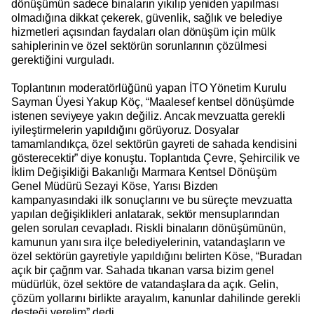
dönüşümün sadece binaların yıkılıp yeniden yapılması
olmadığına dikkat çekerek, güvenlik, sağlık ve belediye
hizmetleri açısından faydaları olan dönüşüm için mülk
sahiplerinin ve özel sektörün sorunlarının çözülmesi
gerektiğini vurguladı.
Toplantının moderatörlüğünü yapan İTO Yönetim Kurulu
Sayman Üyesi Yakup Köç, “Maalesef kentsel dönüşümde
istenen seviyeye yakın değiliz. Ancak mevzuatta gerekli
iyileştirmelerin yapıldığını görüyoruz. Dosyalar
tamamlandıkça, özel sektörün gayreti de sahada kendisini
gösterecektir” diye konuştu. Toplantıda Çevre, Şehircilik ve
İklim Değişikliği Bakanlığı Marmara Kentsel Dönüşüm
Genel Müdürü Sezayi Köse, Yarısı Bizden
kampanyasındaki ilk sonuçlarını ve bu süreçte mevzuatta
yapılan değişiklikleri anlatarak, sektör mensuplarından
gelen soruları cevapladı. Riskli binaların dönüşümünün,
kamunun yanı sıra ilçe belediyelerinin, vatandaşların ve
özel sektörün gayretiyle yapıldığını belirten Köse, “Buradan
açık bir çağrım var. Sahada tıkanan varsa bizim genel
müdürlük, özel sektöre de vatandaşlara da açık. Gelin,
çözüm yollarını birlikte arayalım, kanunlar dahilinde gerekli
desteği verelim” dedi.