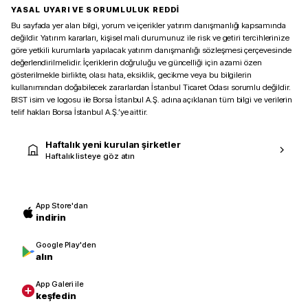
YASAL UYARI VE SORUMLULUK REDDİ
Bu sayfada yer alan bilgi, yorum ve içerikler yatırım danışmanlığı kapsamında
değildir. Yatırım kararları, kişisel mali durumunuz ile risk ve getiri tercihlerinize
göre yetkili kurumlarla yapılacak yatırım danışmanlığı sözleşmesi çerçevesinde
değerlendirilmelidir. İçeriklerin doğruluğu ve güncelliği için azami özen
gösterilmekle birlikte, olası hata, eksiklik, gecikme veya bu bilgilerin
kullanımından doğabilecek zararlardan İstanbul Ticaret Odası sorumlu değildir.
BIST isim ve logosu ile Borsa İstanbul A.Ş. adına açıklanan tüm bilgi ve verilerin
telif hakları Borsa İstanbul A.Ş.’ye aittir.
Haftalık yeni kurulan şirketler
Haftalık listeye göz atın
App Store'dan
indirin
Google Play'den
alın
App Galeri ile
keşfedin