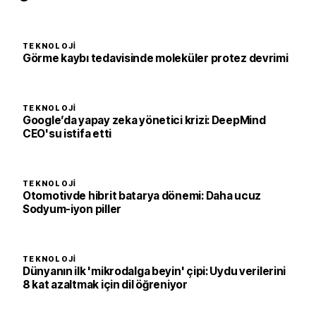
TEKNOLOJI
Görme kaybı tedavisinde moleküler protez devrimi
TEKNOLOJI
Google’da yapay zeka yönetici krizi: DeepMind
CEO'su istifa etti
TEKNOLOJI
Otomotivde hibrit batarya dönemi: Daha ucuz
Sodyum-iyon piller
TEKNOLOJI
Dünyanın ilk 'mikrodalga beyin' çipi: Uydu verilerini
8 kat azaltmak için dil öğreniyor