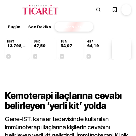
Bugün
Son Dakika
Finans
EKSTRA
BIST
USD
EUR
GBP
13.798,82
47,59
54,97
64,19
PİYASA
VERİLERİ
+0,70%
+0,05%
-0,08%
+0,15%
Teknoloji
Kemoterapi ilaçlarına cevabı
belirleyen ‘yerli kit’ yolda
Gene-IST, kanser tedavisinde kullanılan
immünoterapi ilaçlarına kişilerin cevabını
belirleyen yerli kit geliştirdi. İmmünoterapi Klinik