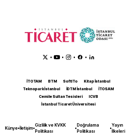
•
•
•
•
İTOTAM
BTM
SoftITo
Kitap İstanbul
Teknopark İstanbul
İDTM İstanbul
İTOSAM
Cemile Sultan Tesisleri
ICVB
İstanbul Ticaret Üniversitesi
Gizlilik ve KVKK
Doğrulama
Yayın
Künye
•
İletişim
•
•
•
Politikası
Politikası
İlkeleri