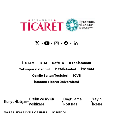
•
•
•
•
İTOTAM
BTM
SoftITo
Kitap İstanbul
Teknopark İstanbul
İDTM İstanbul
İTOSAM
Cemile Sultan Tesisleri
ICVB
İstanbul Ticaret Üniversitesi
Gizlilik ve KVKK
Doğrulama
Yayın
Künye
•
İletişim
•
•
•
Politikası
Politikası
İlkeleri
YASAL UYARI VE SORUMLULUK REDDİ