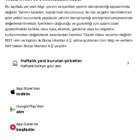
Bu sayfada yer alan bilgi, yorum ve içerikler yatırım danışmanlığı kapsamında
değildir. Yatırım kararları, kişisel mali durumunuz ile risk ve getiri tercihlerinize
göre yetkili kurumlarla yapılacak yatırım danışmanlığı sözleşmesi çerçevesinde
değerlendirilmelidir. İçeriklerin doğruluğu ve güncelliği için azami özen
gösterilmekle birlikte, olası hata, eksiklik, gecikme veya bu bilgilerin
kullanımından doğabilecek zararlardan İstanbul Ticaret Odası sorumlu değildir.
BIST isim ve logosu ile Borsa İstanbul A.Ş. adına açıklanan tüm bilgi ve verilerin
telif hakları Borsa İstanbul A.Ş.’ye aittir.
Haftalık yeni kurulan şirketler
Haftalık listeye göz atın
App Store'dan
indirin
Google Play'den
alın
App Galeri ile
keşfedin