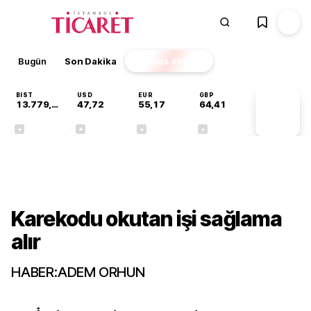
Bugün
Son Dakika
Finans
EKSTRA
BIST
USD
EUR
GBP
13.779,39
47,72
55,17
64,41
PİYASA
VERİLERİ
-0,14%
+0,01%
-0,03%
-0,01%
Gündem
Karekodu okutan işi sağlama
alır
HABER:ADEM ORHUN