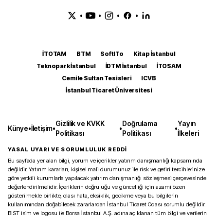
•
•
•
•
İTOTAM
BTM
SoftITo
Kitap İstanbul
Teknopark İstanbul
İDTM İstanbul
İTOSAM
Cemile Sultan Tesisleri
ICVB
İstanbul Ticaret Üniversitesi
Gizlilik ve KVKK
Doğrulama
Yayın
Künye
•
İletişim
•
•
•
Politikası
Politikası
İlkeleri
YASAL UYARI VE SORUMLULUK REDDİ
Bu sayfada yer alan bilgi, yorum ve içerikler yatırım danışmanlığı kapsamında
değildir. Yatırım kararları, kişisel mali durumunuz ile risk ve getiri tercihlerinize
göre yetkili kurumlarla yapılacak yatırım danışmanlığı sözleşmesi çerçevesinde
değerlendirilmelidir. İçeriklerin doğruluğu ve güncelliği için azami özen
gösterilmekle birlikte, olası hata, eksiklik, gecikme veya bu bilgilerin
kullanımından doğabilecek zararlardan İstanbul Ticaret Odası sorumlu değildir.
BIST isim ve logosu ile Borsa İstanbul A.Ş. adına açıklanan tüm bilgi ve verilerin