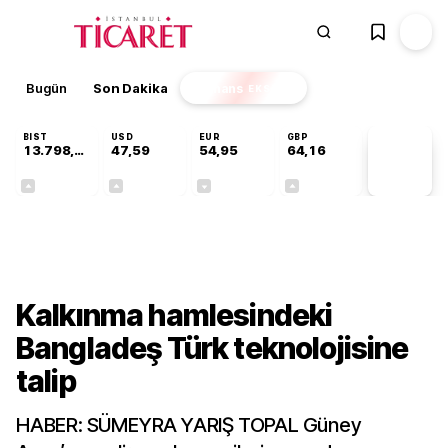
Bugün
Son Dakika
Finans
EKSTRA
BIST
USD
EUR
GBP
13.798,82
47,59
54,95
64,16
PİYASA
VERİLERİ
+0,70%
+0,05%
-0,11%
+0,10%
Gündem
Kalkınma hamlesindeki
Bangladeş Türk teknolojisine
talip
HABER: SÜMEYRA YARIŞ TOPAL Güney