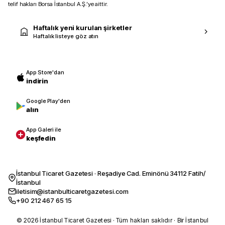
telif hakları Borsa İstanbul A.Ş.’ye aittir.
Haftalık yeni kurulan şirketler
Haftalık listeye göz atın
App Store'dan
indirin
Google Play'den
alın
App Galeri ile
keşfedin
İstanbul Ticaret Gazetesi · Reşadiye Cad. Eminönü 34112 Fatih/
İstanbul
iletisim@istanbulticaretgazetesi.com
+90 212 467 65 15
© 2026 İstanbul Ticaret Gazetesi · Tüm hakları saklıdır · Bir İstanbul