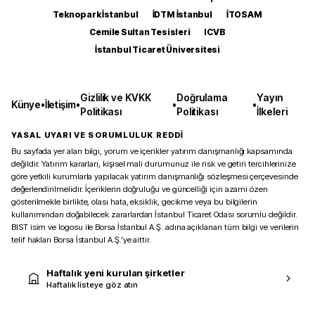
Teknopark İstanbul
İDTM İstanbul
İTOSAM
Cemile Sultan Tesisleri
ICVB
İstanbul Ticaret Üniversitesi
Gizlilik ve KVKK
Doğrulama
Yayın
Künye
•
İletişim
•
•
•
Politikası
Politikası
İlkeleri
YASAL UYARI VE SORUMLULUK REDDİ
Bu sayfada yer alan bilgi, yorum ve içerikler yatırım danışmanlığı kapsamında
değildir. Yatırım kararları, kişisel mali durumunuz ile risk ve getiri tercihlerinize
göre yetkili kurumlarla yapılacak yatırım danışmanlığı sözleşmesi çerçevesinde
değerlendirilmelidir. İçeriklerin doğruluğu ve güncelliği için azami özen
gösterilmekle birlikte, olası hata, eksiklik, gecikme veya bu bilgilerin
kullanımından doğabilecek zararlardan İstanbul Ticaret Odası sorumlu değildir.
BIST isim ve logosu ile Borsa İstanbul A.Ş. adına açıklanan tüm bilgi ve verilerin
telif hakları Borsa İstanbul A.Ş.’ye aittir.
Haftalık yeni kurulan şirketler
Haftalık listeye göz atın