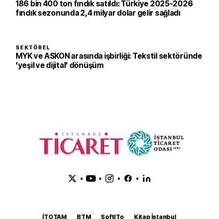
186 bin 400 ton fındık satıldı: Türkiye 2025-2026
fındık sezonunda 2,4 milyar dolar gelir sağladı
SEKTÖREL
MYK ve ASKON arasında işbirliği: Tekstil sektöründe
'yeşil ve dijital' dönüşüm
•
•
•
•
İTOTAM
BTM
SoftITo
Kitap İstanbul