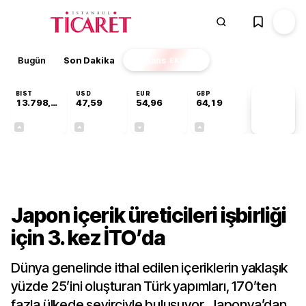
Bugün
Son Dakika
Finans
EKSTRA
BIST
USD
EUR
GBP
13.798,82
47,59
54,96
64,19
PİYASA
VERİLERİ
+0,70%
+0,05%
-0,09%
+0,14%
Sektörel
Japon içerik üreticileri işbirliği
için 3. kez İTO’da
Dünya genelinde ithal edilen içeriklerin yaklaşık
yüzde 25’ini oluşturan Türk yapımları, 170’ten
fazla ülkede seyirciyle buluşuyor. Japonya’dan