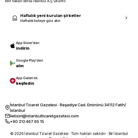
telif hakları Borsa İstanbul A.Ş.’ye aittir.
Haftalık yeni kurulan şirketler
Haftalık listeye göz atın
App Store'dan
indirin
Google Play'den
alın
App Galeri ile
keşfedin
İstanbul Ticaret Gazetesi · Reşadiye Cad. Eminönü 34112 Fatih/
İstanbul
iletisim@istanbulticaretgazetesi.com
+90 212 467 65 15
© 2026 İstanbul Ticaret Gazetesi · Tüm hakları saklıdır · Bir İstanbul