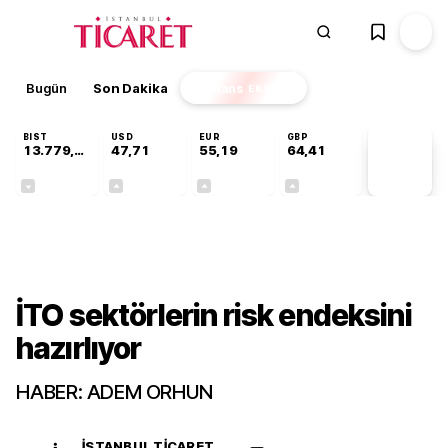
Bugün
Son Dakika
Finans
EKSTRA
BIST
USD
EUR
GBP
13.779,39
47,71
55,19
64,41
PİYASA
VERİLERİ
-0,14%
+0,18%
+0,32%
+0,38%
Sektörel
İTO sektörlerin risk endeksini
hazırlıyor
HABER: ADEM ORHUN
İSTANBUL TICARET