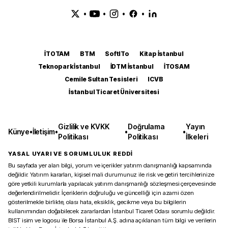
•
•
•
•
İTOTAM
BTM
SoftITo
Kitap İstanbul
Teknopark İstanbul
İDTM İstanbul
İTOSAM
Cemile Sultan Tesisleri
ICVB
İstanbul Ticaret Üniversitesi
Gizlilik ve KVKK
Doğrulama
Yayın
Künye
•
İletişim
•
•
•
Politikası
Politikası
İlkeleri
YASAL UYARI VE SORUMLULUK REDDİ
Bu sayfada yer alan bilgi, yorum ve içerikler yatırım danışmanlığı kapsamında
değildir. Yatırım kararları, kişisel mali durumunuz ile risk ve getiri tercihlerinize
göre yetkili kurumlarla yapılacak yatırım danışmanlığı sözleşmesi çerçevesinde
değerlendirilmelidir. İçeriklerin doğruluğu ve güncelliği için azami özen
gösterilmekle birlikte, olası hata, eksiklik, gecikme veya bu bilgilerin
kullanımından doğabilecek zararlardan İstanbul Ticaret Odası sorumlu değildir.
BIST isim ve logosu ile Borsa İstanbul A.Ş. adına açıklanan tüm bilgi ve verilerin