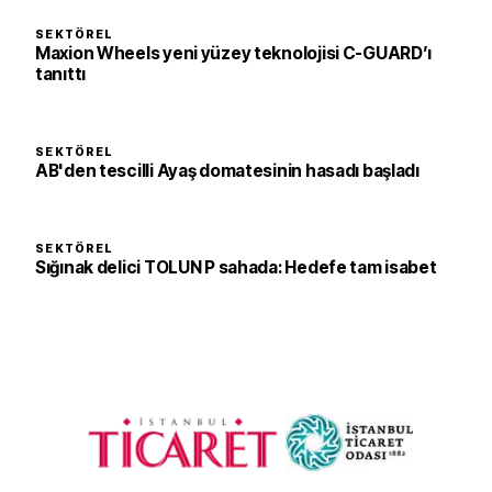
SEKTÖREL
Maxion Wheels yeni yüzey teknolojisi C-GUARD’ı
tanıttı
SEKTÖREL
AB'den tescilli Ayaş domatesinin hasadı başladı
SEKTÖREL
Sığınak delici TOLUN P sahada: Hedefe tam isabet