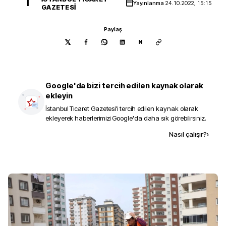
İ
Yayınlanma
24.10.2022, 15:15
GAZETESI
Paylaş
N
Google'da bizi tercih edilen kaynak olarak
ekleyin
İstanbul Ticaret Gazetesi
'i tercih edilen kaynak olarak
ekleyerek haberlerimizi Google'da daha sık görebilirsiniz.
Kaynak ekle
Nasıl çalışır?
›