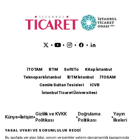
•
•
•
•
İTOTAM
BTM
SoftITo
Kitap İstanbul
Teknopark İstanbul
İDTM İstanbul
İTOSAM
Cemile Sultan Tesisleri
ICVB
İstanbul Ticaret Üniversitesi
Gizlilik ve KVKK
Doğrulama
Yayın
Künye
•
İletişim
•
•
•
Politikası
Politikası
İlkeleri
YASAL UYARI VE SORUMLULUK REDDİ
Bu sayfada yer alan bilgi, yorum ve içerikler yatırım danışmanlığı kapsamında