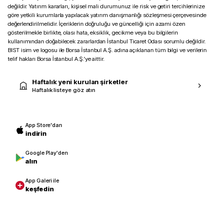
değildir. Yatırım kararları, kişisel mali durumunuz ile risk ve getiri tercihlerinize
göre yetkili kurumlarla yapılacak yatırım danışmanlığı sözleşmesi çerçevesinde
değerlendirilmelidir. İçeriklerin doğruluğu ve güncelliği için azami özen
gösterilmekle birlikte, olası hata, eksiklik, gecikme veya bu bilgilerin
kullanımından doğabilecek zararlardan İstanbul Ticaret Odası sorumlu değildir.
BIST isim ve logosu ile Borsa İstanbul A.Ş. adına açıklanan tüm bilgi ve verilerin
telif hakları Borsa İstanbul A.Ş.’ye aittir.
Haftalık yeni kurulan şirketler
Haftalık listeye göz atın
App Store'dan
indirin
Google Play'den
alın
App Galeri ile
keşfedin