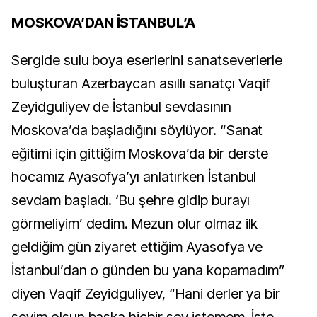
MOSKOVA’DAN İSTANBUL’A
Sergide sulu boya eserlerini sanatseverlerle
buluşturan Azerbaycan asıllı sanatçı Vaqif
Zeyidguliyev de İstanbul sevdasının
Moskova’da başladığını söylüyor. “Sanat
eğitimi için gittiğim Moskova’da bir derste
hocamız Ayasofya’yı anlatırken İstanbul
sevdam başladı. ‘Bu şehre gidip burayı
görmeliyim’ dedim. Mezun olur olmaz ilk
geldiğim gün ziyaret ettiğim Ayasofya ve
İstanbul’dan o günden bu yana kopamadım”
diyen Vaqif Zeyidguliyev, “Hani derler ya bir
şeyim olsun başka hiçbir şey istemem. İşte